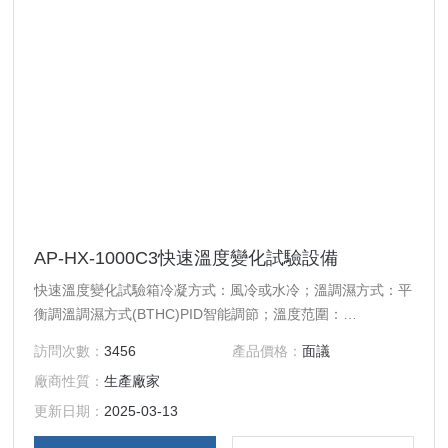
AP-HX-1000C3快速溫度變化試驗設備
快速溫度變化試驗箱冷凝方式：風冷或水冷；溫調濕方式：平
衡調溫調濕方式(BTHC)PID智能調節；溫度范圍：
0℃，-20℃，-40 ℃，-60 ℃，-70 ℃~150 ℃;
訪問次數：
3456
產品價格：
面議
20%-98%R.H；溫濕箱內均勻度：±0.5℃~±0.2℃;
廠商性質：
生產廠家
±4.0%RH；溫濕度控制精度：±0.2℃;±2.5%RH；控制器解析
精度：±0.01%℃;±1%R.H；升溫速率：平均3°C/min；降溫速
更新日期：
2025-03-13
率：平均1°C/min；內體材料： SUS#304 優質不銹鋼板