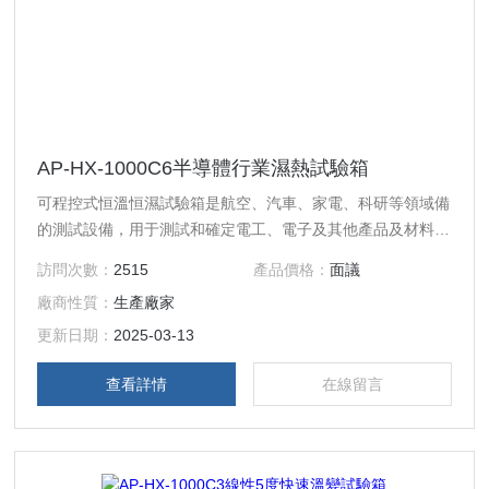
AP-HX-1000C6半導體行業濕熱試驗箱
可程控式恒溫恒濕試驗箱是航空、汽車、家電、科研等領域備
的測試設備，用于測試和確定電工、電子及其他產品及材料進
行高溫、低溫、交變濕熱度或恒定試驗的溫度環境變化后的參
訪問次數：
2515
產品價格：
面議
數及性能。
廠商性質：
生產廠家
更新日期：
2025-03-13
查看詳情
在線留言