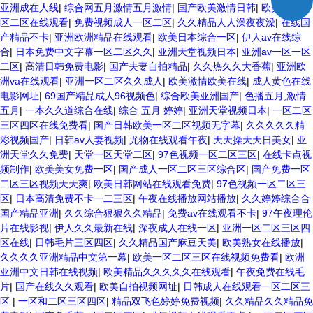
亚洲成在人线
|
综合网五月激情五月激情
|
国产欧美激情日韩
|
欧美天堂一
区二区在线观看
|
免费视频成人一区二区
|
久久精品人人澡夜夜澡
|
在线国
产精品不卡
|
亚洲欧洲精品在线观看
|
欧美日本综合一区
|
伊人av在线综
合
|
日本免费中文字幕一区二区久久
|
亚洲天堂视频日本
|
亚洲av一区一区
二区
|
高清日韩免费电影
|
国产夫妻自拍精品
|
久久热久久大香蕉
|
亚洲欧
洲va在线观看
|
亚洲一区二区久久成人
|
欧美激情欧美在线
|
成人黄色在线
电影网址
|
69国产精品成人96视频色
|
综合欧美亚洲国产
|
色播五月,激情
五月
|
一本久久道综合在线
|
综合 五月 婷婷
|
亚洲天堂视频日本
|
一区二区
三区四区在线免费看
|
国产日韩欧美一区二区视频无字幕
|
久久久久久精
彩视频国产
|
日韩av人妻视频
|
尤物在线观看午夜
|
天天操天天日美女
|
亚
洲天堂久久免费
|
天堂一区天堂二区
|
97色视频一区二区三区
|
在线卡点视
频制作
|
欧美美女免费一区
|
国产成人一区二区三区综合区
|
国产免费一区
二区三区视频天天爽
|
欧美日韩网站在线观看免费
|
97色视频一区二区三
区
|
日本高清免费不卡一二三区
|
午夜在线播放网站播放
|
久久婷婷综合合
国产精品亚洲
|
久久综合狠狠久久精品
|
免费av在线观看不卡
|
97午夜理伦
片在线影视
|
伊人久久最新在线
|
深夜成人在线一区
|
亚洲一区二区三区四
区在线
|
日韩毛片三区四区
|
久久精品国产麻豆天美
|
欧美熟女在线播放
|
久久久久亚洲精品中文第一幕
|
欧美一区二区三区在线视频免费看
|
欧洲
亚洲中文日韩在线视频
|
欧美精品久久久久久在线观看
|
午夜免费在线毛
片
|
国产在线久久观看
|
欧美自拍视频网址
|
日韩成人在线观看一区二区三
区
|
一区和二区三区四区
|
精品双飞色婷婷免费视频
|
久久精品久久精品免