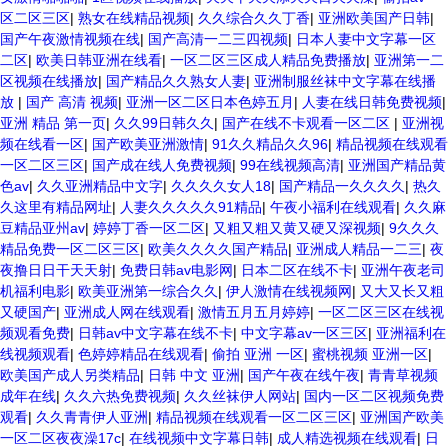
区二区三区
|
熟女在线精品视频
|
久久综合久久丁香
|
亚洲欧美国产日韩
|
国产午夜激情视频在线
|
国产高清一二三四视频
|
日本人妻中文字幕一区
二区
|
欧美日韩亚洲在线看
|
一区二区三区成人精品免费播放
|
亚洲第一二
区视频在线播放
|
国产精品久久熟女人妻
|
亚洲制服丝袜中文字幕在线播
放
|
国产 高清 视频
|
亚洲一区二区日本色婷五月
|
人妻在线日韩免费视频
|
亚洲 精品 第一页
|
久久99日韩久久
|
国产在线不卡观看一区二区
|
亚洲视
频在线看一区
|
国产欧美亚洲激情
|
91久久精品久久96
|
精品视频在线观看
一区二区三区
|
国产成在线人免费视频
|
99在线视频高清
|
亚洲国产精品黄
色av
|
久久亚洲精品中文字
|
久久久久女人18
|
国产精品一久久久久
|
热久
久这里有精品网址
|
人妻久久久久久91精品
|
午夜小福利在线观看
|
久久麻
豆精品亚州av
|
婷婷丁香一区二区
|
又粗又粗又黄又硬又深视频
|
9久久久
精品免费一区二区三区
|
欧美久久久久国产精品
|
亚洲成人精品一二三
|
夜
夜撸日日干天天射
|
免费日韩av电影网
|
日本二区在线不卡
|
亚洲午夜老司
机福利电影
|
欧美亚洲第一综合久久
|
伊人激情在线视频网
|
又大又长又粗
又硬国产
|
亚洲成人网在线观看
|
激情五月五月婷婷
|
一区二区三区在线视
频观看免费
|
日韩av中文字幕在线不卡
|
中文字幕av一区三区
|
亚洲福利在
线视频观看
|
色婷婷精品在线观看
|
偷拍 亚洲 一区
|
蜜桃视频 亚洲一区
|
欧美国产成人另类精品
|
日韩 中文 亚洲
|
国产午夜在线午夜
|
青青草视频
成年在线
|
久久六热免费视频
|
久久丝袜伊人网站
|
国内一区二区视频免费
观看
|
久久青青伊人亚洲
|
精品视频在线观看一区二区三区
|
亚洲国产欧美
一区二区夜夜澡17c
|
在线视频中文字幕日韩
|
成人精选视频在线观看
|
日