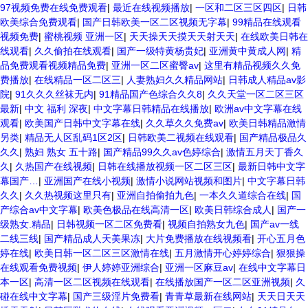
97视频免费在线免费观看
|
最近在线视频播放
|
一区和二区三区四区
|
日韩
欧美综合免费观看
|
国产日韩欧美一区二区视频无字幕
|
99精品在线观看
视频免费
|
蜜桃视频 亚洲一区
|
天天操天天摸天天射天天
|
在线欧美日韩在
线观看
|
久久偷拍在线观看
|
国产一级特黄杨贵妃
|
亚洲黄中黄成人网
|
精
品免费观看视频精品免费
|
亚洲一区二区蜜臀av
|
这里有精品视频久久免
费播放
|
在线精品一区二区三
|
人妻熟妇久久精品网站
|
日韩成人精品av影
院
|
91久久久丝袜无内
|
91精品国产色综合久久8
|
久久天堂一区二区三区
最新
|
中文 福利 深夜
|
中文字幕日韩精品在线播放
|
欧洲av中文字幕在线
观看
|
欧美国产日韩中文字幕在线
|
久久草久久免费av
|
欧美日韩精品激情
另类
|
精品无人区乱码1区2区
|
日韩欧美二视频在线观看
|
国产精品极品久
久久
|
熟妇 熟女 五十路
|
国产精品99久久av色婷综合
|
激情五月天丁香久
久
|
久热国产在线视频
|
日韩在线播放视频一区二区三区
|
最新日韩中文字
幕国产…
|
亚洲国产在线小视频
|
激情小说网站视频和图片
|
中文字幕日韩
久久
|
久久热视频这里只有
|
亚洲自拍偷拍九色
|
一本久久道综合在线
|
国
产综合av中文字幕
|
欧美色极品在线高清一区
|
欧美日韩综合成人
|
国产一
级熟女.精品
|
日韩视频一区二区免费看
|
视频自拍熟女九色
|
国产av一线
二线三线
|
国产精品成人天美果冻
|
大片免费播放在线视频看
|
开心五月色
婷在线
|
欧美日韩一区二区三区激情在线
|
五月激情开心婷婷综合
|
狠狠操
在线观看免费视频
|
伊人婷婷亚洲综合
|
亚洲一区麻豆av
|
在线中文字幕日
本一区
|
高清一区二区视频在线观看
|
在线播放国产一区二区亚洲视频
|
久
碰在线中文字幕
|
国产三级淫片免费看
|
青青草最新在线网站
|
天天日天天