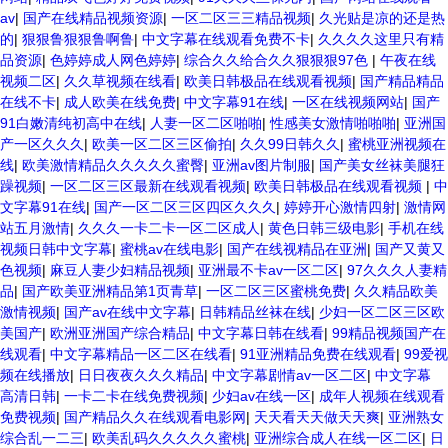
av
|
国产在线精品视频资源
|
一区二区三三精品视频
|
久光贴是凉的还是热
的
|
狠狠鲁狠狠鲁啊鲁
|
中文字幕在线观看免费不卡
|
久久久久这里只有精
品资源
|
色婷婷成人网色婷婷
|
综合久久给合久久狠狠狠97色
|
午夜在线
视频二区
|
久久草视频在线看
|
欧美日韩极品在线观看视频
|
国产精品精品
在线不卡
|
成人欧美在线免费
|
中文字幕91在线
|
一区在线视频网站
|
国产
91白嫩清纯初高中在线
|
人妻一区二区啪啪
|
性感美女激情啪啪啪
|
亚洲国
产一区久久久
|
欧美一区二区三区偷拍
|
久久99日韩久久
|
蜜桃亚洲视频在
线
|
欧美激情精品久久久久久蜜臀
|
亚洲av图片制服
|
国产美女丝袜美腿狂
躁视频
|
一区二区三区最新在线观看视频
|
欧美日韩极品在线观看视频
|
中
文字幕91在线
|
国产一区二区三区四区久久久
|
婷婷开心激情四射
|
激情网
站五月激情
|
久久久一卡二卡一区二区成人
|
黄色日韩三级电影
|
手机在线
视频日韩中文字幕
|
蜜桃av在线电影
|
国产在线视精品在亚洲
|
国产又黄又
色视频
|
麻豆人妻少妇精品视频
|
亚洲最不卡av一区二区
|
97久久久人妻精
品
|
国产欧美亚洲精品第1页青草
|
一区二区三区蜜桃免费
|
久久精品欧美
激情视频
|
国产av在线中文字幕
|
日韩精品丝袜在线
|
少妇一区二区三区欧
美国产
|
欧洲亚洲国产综合精品
|
中文字幕日韩在线看
|
99精品视频国产在
线观看
|
中文字幕精品一区二区在线看
|
91亚洲精品免费在线观看
|
99爱视
频在线播放
|
日日夜夜久久久精品
|
中文字幕剧情av一区二区
|
中文字幕
高清日韩
|
一卡二卡在线免费视频
|
少妇av在线一区
|
成年人视频在线观看
免费视频
|
国产精品久久在线观看电影网
|
天天看天天做天天爽
|
亚洲熟女
综合乱一二三
|
欧美乱码久久久久久蜜桃
|
亚洲综合成人在线一区二区
|
日