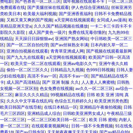
费电影
|
国产色香蕉一区二区三区
|
成年视频在线观看不卡
|
一区二区三区
免费观看在线
|
国产美腿丝袜在线观看
|
伊人色综合亚洲精品
|
丝袜亚洲另
类欧美日本
|
欧美最大福利视频
|
国产亚洲香蕉福利
|
日韩不卡免费精品视
频
|
又粗又黄又爽的国产视频
|
a天堂网在线视频观看
|
女同成人av漫画
|
欧
美精品亚洲天堂a
|
久久久国产精品视频在线播放
|
一卡二卡三卡四卡不卡
影院久久影院
|
成人国产黄色一级片
|
免费在线无毒你懂的
|
九九热99在
线精品
|
天天躁日日躁狠狠av
|
亚洲国产熟女网站
|
中日韩欧美一区二区三
区
|
国产一区二区自拍伦理
|
国产av丝袜熟女丰满
|
日本内射久草一区二
区
|
亚洲自拍视频在线观看
|
青青草亚洲成人网
|
国产视频在线观看最新网
址
|
国产九九九在线观看
|
a天堂网在线视频观看
|
欧美国产日韩一区高清
一区
|
欧美天堂一区二区在线观看
|
亚洲av电影久久艹
|
亚洲午夜久久精
品
|
偷拍一区二区三区久久
|
日韩精品九九视频
|
色999日韩视频
|
日韩人妻
少妇在线电影
|
高清不卡av一区
|
高清不卡av一区
|
国产精品精品在线不
卡
|
成人国产高清精品
|
国产 亚洲 制服 久久
|
人人妻人人爽蜜桃
|
日韩熟
女视频一区二区区别
|
色女免费在线视频
|
av久久一区二区三区
|
av综合一
区二区
|
麻豆久久久久精品
|
99视频精品在线看
|
日韩 欧美 亚洲 清纯 真
实
|
久久久中文字幕在线乱码
|
色综合五月婷婷久久
|
欧美亚洲另类色图
|
欧美日韩国产在线导航
|
在线日本精品一区
|
亚洲精品午夜偷拍视频
|
日韩
毛片三区四区
|
亚洲精品成人综合
|
日韩欧美亚洲男女成人
|
午夜精品三级
一区二区三区
|
一区二区三区欧美日韩一区二区
|
欧美 日韩 蜜桃
|
内射人
妻一区二区三区
|
在线观看黄视频网址
|
日韩一级不卡免费视频
|
91在线免
费看18
|
国产av日韩专区
|
天天射夜夜爽天天干天天操
|
国产av精品自拍
|