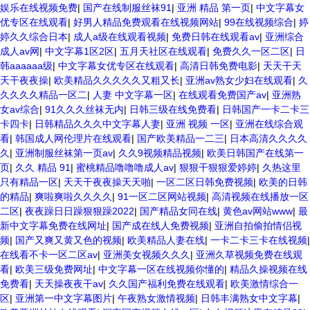
娱乐在线视频免费
|
国产在线制服丝袜91
|
亚洲 精品 第一页
|
中文字幕女
优专区在线观看
|
好男人精品免费观看在线视频网站
|
99在线视频综合
|
婷
婷久久综合日本
|
成人a级在线观看视频
|
免费日韩在线观看av
|
亚洲综合
成人av网
|
中文字幕1区2区
|
五月天社区在线观看
|
免费久久一区二区
|
日
韩aaaaaa级
|
中文字幕女优专区在线观看
|
高清日韩免费电影
|
天天干天
天干夜夜操
|
欧美精品久久久久久又粗又长
|
亚洲av熟女少妇在线观看
|
久
久久久久精品一区二
|
人妻 中文字幕一区
|
在线观看免费国产av
|
亚洲熟
女av综合
|
91久久久丝袜无内
|
日韩三级在线免费看
|
日韩国产一卡二卡三
卡四卡
|
日韩精品久久久中文字幕人妻
|
亚洲 视频 一区
|
亚洲在线综合观
看
|
韩国成人网伦理片在线观看
|
国产欧美精品一二三
|
日本高清久久久久
久
|
亚洲制服丝袜第一页av
|
久久9视频精品视频
|
欧美日韩国产在线第一
页
|
久久 精品 91
|
蜜桃精品噜噜噜成人av
|
狠狠干狠狠爱婷婷
|
久热这里
只有精品一区
|
天天干夜夜操天天啪
|
一区二区日韩免费视频
|
欧美的日韩
的精品
|
爽啦爽啦久久久久
|
91一区二区网站视频
|
高清视频在线播放一区
二区
|
夜夜躁日日躁狠狠躁2022
|
国产精品女同在线
|
黄色av网站www
|
最
新中文字幕免费在线网址
|
国产成在线人免费视频
|
亚洲自拍偷拍情侣视
频
|
国产又爽又黄又色的视频
|
欧美精品人妻在线
|
一卡二卡三卡在线视频
|
在线看不卡一区二区av
|
亚洲美女视频久久久
|
亚洲久草视频免费在线观
看
|
欧美三级免费网址
|
中文字幕一区在线视频你懂的
|
精品久操视频在线
免费看
|
天天操夜夜干av
|
久久国产福利免费在线观看
|
欧美激情综合一
区
|
亚洲第一中文字幕图片
|
午夜熟女激情视频
|
日韩丰满熟女中文字幕
|