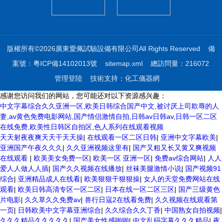
版權所有©2026廣東愛佩試驗設備有限公司All Rights Reserved
備
案號：粵ICP備14102013號
sitemap.xml
總訪問量：216072
管理登陸
技術支持：
化工儀器網
感谢您访问我们的网站，您可能还对以下资源感兴趣：
中文字幕综合久久亚洲一区,欧美日韩综合国产中文,被讨厌上司欺辱的人
妻,av黄色免费电影网站,国产情侣激情自拍,日韩av日韩av,日韩一区二区
在线免费,欧美性日韩区自拍区,色人系列在线观看视频
天天射夜夜爽天天干天天操
|
在线观看一区二区日韩
|
亚洲中文字幕欧美
|
亚洲国产午夜久久久
|
久久亚洲视频这里有
|
国产又粗又长又黄又爽视频
在线观看
|
欧美美女免费一区
|
欧美一区 亚洲一区
|
免费av综合网站
|
人人
爱人人做人人插
|
国产久久视频在线播放
|
丝袜美腿激情小说
|
国产视频91
综合
|
亚洲精品成人在线看
|
欧美狠狠干狠狠操
|
女人的天堂免费网站在线
观看
|
欧美日韩高清专区一区二区
|
日本在线一区二区三区
|
国产三级黄色
片电影
|
久久草久久免费av
|
兽行日寇2在线看免费
|
久久视频在线观看第
一页
|
日韩欧美中文字幕亚洲综合
|
久久综合久久丁香
|
中国熟女自拍视频
|
久久久精品久久久久久
|
国产美女性感啪啪
|
中文乱码字幕久久久精品
|
夜