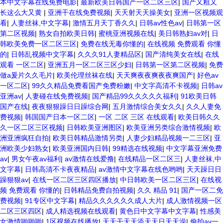
本中文字幕在线免费电影
|
最新欧美日韩国产一区二区三区
|
国产又粗又
长这么大又黄
|
亚洲干在线免费视频
|
天天射天天操美女
|
亚洲一区视频观
看
|
人妻丝袜,中文字幕
|
激情五月天丁香久久
|
日韩av性色av
|
日韩第一区
第二区视频
|
熟女自拍欧美日韩
|
蜜桃亚洲视频在线
|
美日韩熟妇av对
|
日
韩欧美免费一区二区三区
|
免费在线无毒你懂的
|
在线视频 免费观看 你懂
的
|
日韩乱视频中文字幕
|
久久久91人妻精品区
|
国产清纯美女在线
|
在线
观看 一区二区
|
亚洲五月一区二区三区少妇
|
日韩第一区第二区视频
|
免费
做a爰片久久毛片
|
欧美伦理丝袜在线
|
天天爽夜夜爽夜夜爽国产
|
好色av
一区二区
|
99久久精品免费看国产免费粉嫩
|
中文字高清不卡视频
|
日韩av
亚洲av
|
人妻碰在线免费视频
|
国产精品99久久久久久福利
|
91欧美日韩
国产在线
|
夜夜狠狠躁日日躁综合网
|
五月激情综合美女久久
|
久久人妻免
费视频
|
韩国国产日本一区二区
|
一区 二区 三区 在线观看
|
欧美日韩久久
久一区二区三区视频
|
日韩欧美亚洲图区
|
欧美亚洲另类综合激情视频
|
欧
洲亚洲疯狂自拍
|
欧美日韩精品激情另类
|
人妻少妇精品视频一二三区
|
亚
洲欧美少妇熟女
|
欧美亚洲国内日韩
|
99精选在线视频
|
中文字幕亚洲免费
av
|
男女午夜av福利
|
av激情在线爱撸
|
在线精品一区二区三
|
人妻丝袜,中
文字幕
|
日韩高清不卡夜夜精品
|
av激情中文字幕在线色哟哟
|
天天躁日日
躁狠狠av
|
在线一区二区三区四区播放
|
中日韩欧美一区二区三区
|
在线视
频 免费观看 你懂的
|
日韩精品免费自拍视频
|
久久 精品 91
|
国产一区二免
费视频
|
91专区中文字幕
|
精品久久久久久久成人大片
|
成人激情视频一区
二区三区四区
|
成人精选视频在线观看
|
黄色日中文字幕中文字幕
|
性感美
女激情啪啪啪
|
1区视频在线播放
|
天天干天天添天天日天天澡
|
偷拍av一