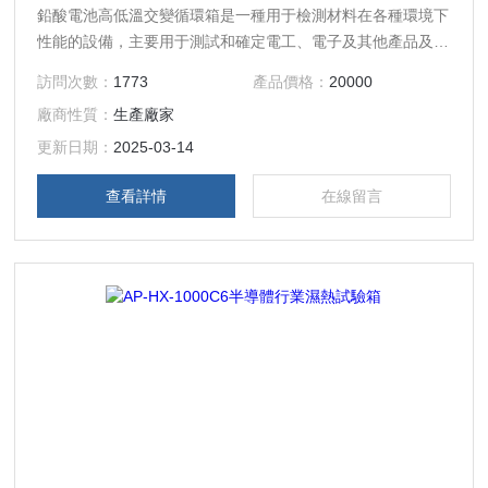
鉛酸電池高低溫交變循環箱是一種用于檢測材料在各種環境下
性能的設備，主要用于測試和確定電工、電子及其他產品及材
料進行高溫、低溫、濕熱度或恒定試驗的溫度環境變化后的參
訪問次數：
1773
產品價格：
20000
數及性能?。廣泛應用于電子、電器、手機、通訊、儀表、車
廠商性質：
生產廠家
輛、塑膠制品、金屬、食品、化學、建材、醫療、航天等多個
領域，用于檢測產品的質量及在特定環境下的性能表現?。
更新日期：
2025-03-14
查看詳情
在線留言