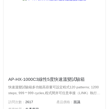
AP-HX-1000C3線性5度快速溫變試驗箱
快速溫變試驗箱多功能高容量可設定程式120 patterns; 1200
steps; 999＊999 cycles,程式間并可任意串接（LINK）執行，
無限次重復循環測試，每段時間最大設定99Hrs 59Mins，到
訪問次數：
2617
產品價格：
面議
目前沒止愛佩公司的所有顧客沒有用完過些這些程序。控制方