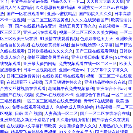
卡了
|
中文字幕高清av在线
|
精品久久卡一卡二
|
天天摸天天舔天天操
|
亚
洲男人的天堂精品
|
久久思思有免费精品6
|
亚洲熟女一区二区av在线播
放
|
国产一区在线观看99
|
亚洲av蜜桃精品
|
国产影院久久久久
|
日本高清
不卡一区视频
|
一区二区三区四区黄色
|
久久久在线观看国产
|
欧美理论片
第一页
|
国产在线视精品在亚洲
|
激情五月天丁香久久
|
在线视频色一区二
区三区四区
|
亚洲av污在线观看
|
视频一区二区三区久久美女网站
|
一区二
区三区欧美三级在线
|
91激情在线观看视频
|
色婷婷来也五月天
|
亚洲欧美
自偷自拍另类视
|
在线观看黄视频网址
|
丝袜制服诱惑中文字幕
|
国产精品
久线在线观看
|
日韩欧美熟妇久久久久久
|
国产三级在线观看网址
|
日韩欧
美成人综合色
|
偷拍亚洲欧美另类在线
|
亚洲欧美日韩制服诱惑
|
91丝袜在
线视频观看
|
亚洲最大偷拍网站
|
免费视频观看在线一区二区三区
|
欧美大
屁股狠狠干
|
日本一区视频在线
|
亚洲av综合av
|
中文字幕中文字幕久久
久
|
日韩三级免费黄片
|
在线欧美日韩在线观看
|
视频一区二区三卡在线观
看
|
在线观看不卡a视频
|
五月天狠狠婷婷久久
|
亚洲精品蜜桃综合在线
|
国
产熟女丝袜视频在线观看
|
老司机午夜免费视频福利
|
亚洲综合不卡av
|
亚
洲国产在线小视频
|
免费av在线观看不卡
|
亚洲综合午夜精品
|
一区二区三
三精品视频
|
一区二区三区精品在线免费观看
|
青青97在线观看
|
欧美 激
情 xx
|
免费在线观看视频成人
|
色婷婷成人网色婷婷
|
精品视频一区二区三
区视频
|
日韩 国产 视频
|
人妻高清一区二区
|
国产一区二区在线综合在线
|
亚洲熟伦熟女新五十路熟了妇
|
久久老妇厕所偷拍
|
国产综合久久在线观
看
|
在线视频中文字幕日韩欧美
|
大香蕉综合伊人久久
|
人妻熟妇久久精品
网站
|
精品双飞色婷婷免费视频
|
91久久久丝袜无内
|
国产网站在线观看