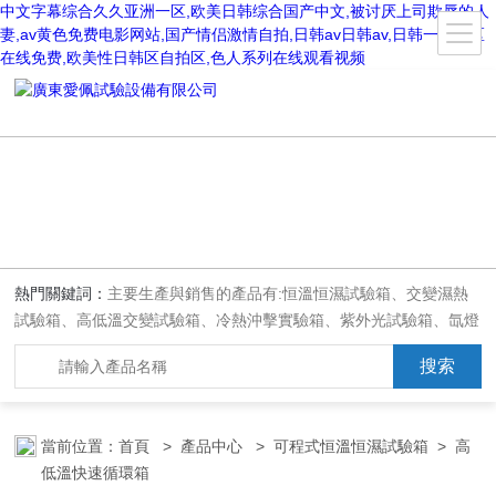
中文字幕综合久久亚洲一区,欧美日韩综合国产中文,被讨厌上司欺辱的人
妻,av黄色免费电影网站,国产情侣激情自拍,日韩av日韩av,日韩一区二区
在线免费,欧美性日韩区自拍区,色人系列在线观看视频
熱門關鍵詞：
主要生產與銷售的產品有:恒溫恒濕試驗箱、交變濕熱
試驗箱、高低溫交變試驗箱、冷熱沖擊實驗箱、紫外光試驗箱、氙燈
老化箱、恒溫恒濕實驗室、沙塵試驗箱、淋雨試驗箱、鹽水噴霧試驗
箱、各種振動試驗臺、拉力試驗機、蒸汽老化試驗機、跌落試驗機、
插拔力試驗機、按健壽命試驗機、紙帶耐磨擦試驗機、工業烘烤箱
當前位置：
首頁
>
產品中心
>
可程式恒溫恒濕試驗箱
>
高
低溫快速循環箱