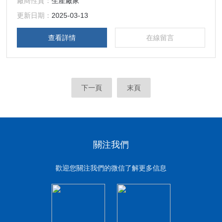
廠商性質：
生產廠家
式：采智慧型PID＋SSR/SCR正逆雙向同步輸出，具有R’S－
232C及485通信介面裝置，電腦聯線操控、編輯、記錄及二
更新日期：
2025-03-13
組動態接點（TIMER SINGAL RELAY），使用便捷。
查看詳情
在線留言
下一頁
末頁
關注我們
歡迎您關注我們的微信了解更多信息