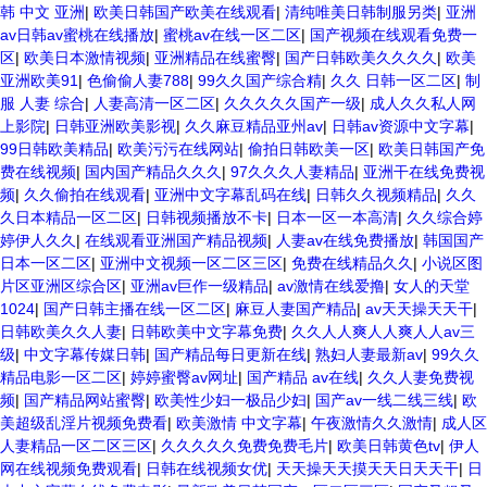
韩 中文 亚洲
|
欧美日韩国产欧美在线观看
|
清纯唯美日韩制服另类
|
亚洲
av日韩av蜜桃在线播放
|
蜜桃av在线一区二区
|
国产视频在线观看免费一
区
|
欧美日本激情视频
|
亚洲精品在线蜜臀
|
国产日韩欧美久久久久
|
欧美
亚洲欧美91
|
色偷偷人妻788
|
99久久国产综合精
|
久久 日韩一区二区
|
制
服 人妻 综合
|
人妻高清一区二区
|
久久久久久国产一级
|
成人久久私人网
上影院
|
日韩亚洲欧美影视
|
久久麻豆精品亚州av
|
日韩av资源中文字幕
|
99日韩欧美精品
|
欧美污污在线网站
|
偷拍日韩欧美一区
|
欧美日韩国产免
费在线视频
|
国内国产精品久久久
|
97久久久人妻精品
|
亚洲干在线免费视
频
|
久久偷拍在线观看
|
亚洲中文字幕乱码在线
|
日韩久久视频精品
|
久久
久日本精品一区二区
|
日韩视频播放不卡
|
日本一区一本高清
|
久久综合婷
婷伊人久久
|
在线观看亚洲国产精品视频
|
人妻av在线免费播放
|
韩国国产
日本一区二区
|
亚洲中文视频一区二区三区
|
免费在线精品久久
|
小说区图
片区亚洲区综合区
|
亚洲av巨作一级精品
|
av激情在线爱撸
|
女人的天堂
1024
|
国产日韩主播在线一区二区
|
麻豆人妻国产精品
|
av天天操天天干
|
日韩欧美久久人妻
|
日韩欧美中文字幕免费
|
久久人人爽人人爽人人av三
级
|
中文字幕传媒日韩
|
国产精品每日更新在线
|
熟妇人妻最新av
|
99久久
精品电影一区二区
|
婷婷蜜臀av网址
|
国产精品 av在线
|
久久人妻免费视
频
|
国产精品网站蜜臀
|
欧美性少妇一极品少妇
|
国产av一线二线三线
|
欧
美超级乱淫片视频免费看
|
欧美激情 中文字幕
|
午夜激情久久激情
|
成人区
人妻精品一区二区三区
|
久久久久久免费免费毛片
|
欧美日韩黄色tv
|
伊人
网在线视频免费观看
|
日韩在线视频女优
|
天天操天天摸天天日天天干
|
日