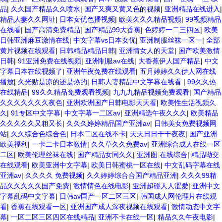
品
|
久久国产精品久久喷水
|
国产又爽又黄又色的视频
|
亚洲精品在线进入
|
精品人妻久久网址
|
日本女优色播视频
|
欧美久久久精品视频
|
99视频精品
在线看
|
国产高清免费精品
|
国产精品99大香蕉
|
色婷婷一二三四区
|
欧美
日韩亚洲麻豆激情在线
|
中文字幕vs日本女优
|
亚洲制服丝袜一区一
|
全部
黄片视频在线观看
|
日韩精品精品日韩
|
亚洲情女人的天堂
|
国产欧美激情
日韩
|
91亚洲免费在线视频
|
亚洲制服av在线
|
大香蕉伊人国产精品
|
中文
字幕日本在线视频了
|
亚洲午夜免费在线观看
|
五月婷婷久久伊人网在线
播放
|
久光贴是凉的还是热的
|
日韩人妻精品中文字幕在线看
|
99久久热
在线精品
|
99久久精品免费观看视频
|
九九九精品视频免费观看
|
国产精品
久久久久久久久夜色
|
亚洲欧洲国产日韩电影天天看
|
欧美性生活视频久
久
|
91专区中文字幕
|
中文字幕一二区av
|
亚洲精选午夜久久久
|
欧美精品
久久久久久又粗又长
|
久久久婷婷精品国产亚洲av
|
日韩美女免费视频网
站
|
久久综合色综合色
|
日本二区在线不卡
|
天天日日干干夜夜
|
国产亚洲
欧美福利
|
一卡二卡日本激情
|
久久草久久免费av
|
亚洲综合成人在线一区
二区
|
欧美伦理丝袜在线
|
国产精品女同久久
|
亚洲图 在线综合
|
精品呦交
在线观看
|
欧美亚洲中文字幕
|
欧美日韩蜜桃一区在线
|
中文乱码字幕在线
亚洲av
|
久久久久 免费视频
|
久久婷婷综合合国产精品亚洲
|
久久久99精
品久久久久久国产免费
|
激情情色在线电影
|
亚洲超碰人人涩爱
|
亚洲中文
字幕乱码中文字幕
|
日韩av国产一区二区三区
|
韩国成人网伦理片在线观
看
|
香蕉在线观看一区
|
亚洲国产成人深夜视频在线观看
|
激情动态中文字
幕
|
一区二区三区四区在线精品
|
亚洲不卡在线一区
|
精品久久午夜电影
|