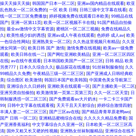
操天天操天天操
|
韩国国产日本一区二区
|
亚洲av国内精品在线观看
|
欧亚
乱色熟女一区二区免费的
|
一区 欧美 日韩
|
日韩三级中文字幕在线看
|
在
线一区二区三区免费播放
|
婷婷视频免费在线观看日本欧美
|
99精品在线
国产
|
亚洲一区第11页
|
欧美一区二区视频不卡在线
|
91国产精品自拍偷
拍
|
最全av激情中文字幕资源
|
蜜桃区一区二区三视频
|
免费在线精品久
久
|
欧美性感少妇的诱惑
|
亚洲av成人午夜在线观看
|
色婷婷 成人av
|
欧美
一色综合性网站
|
亚洲熟美女一区二区
|
久久热这里视频只有精品
|
久久亚
洲女同第一区
|
欧美日韩 国产 激情
|
激情免费在线视频
|
欧美av一级免费
观看
|
欧美日韩在线一二
|
国产网红亚洲欧美精品
|
亚洲一区二区三区四区
在线
|
av在线午夜观看
|
日本韩国欧美国产一区二区三区
|
日韩 精品 欧美
另类777
|
日本久久综合久久
|
极品探花在线播放
|
91丝袜制服偷拍
|
久久
99精品久久免费
|
午夜精品三级一区二区三区
|
国产亚洲成人日韩经典欧
美
|
综合图区 欧美激情
|
韩国日本国产欧美韩国
|
中国黄色美女导航第三
部
|
亚洲综合久久日婷婷
|
亚洲欧美在线观看一区
|
国产主播欧美一区二区
|
亚洲另类自拍偷拍
|
欧美激情第一页第二页第三页
|
久久一区二区天堂
|
日
韩制服诱惑一区二区三区
|
国产免费观看av大片奶水
|
一卡二卡三卡国产
99
|
日韩中文字幕在线观看视
|
天天干且天天射综合
|
婷婷综合激情四射
|
丰满人妻二一区二区三区
|
国产三区av在线
|
国产精品青青草原老鸭wo
|
国产 日韩 一区二区
|
亚洲精品蜜桃综合在线
|
久久久久久精品免费看
|
国
产亚洲香蕉福利
|
中文字幕综合久久亚洲一区
|
日本欧美一区二区三区高
清
|
国外又粗又长又硬的性视频
|
亚洲熟女丝袜制服精品
|
亚洲综合在线不