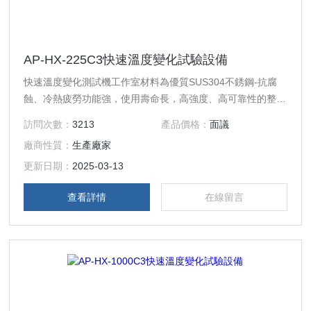
AP-HX-225C3快速溫度變化試驗設備
快速溫度變化測試機工作室材料為優質SUS304不銹鋼-抗腐
蝕、冷熱疲勞功能強，使用壽命長，高強度、高可靠性的整機
結構設計-確保了試驗箱的高可靠性，高密度聚氨酯發泡絕熱
訪問次數：
3213
產品價格：
面議
材料-確保將熱量散失減到追小，表面噴塑處理-保證設備的持
廠商性質：
生產廠家
久防腐功能和外觀壽命，高強度耐溫硅橡膠密封條–確保了設
備大門的高密封性。
更新日期：
2025-03-13
查看詳情
在線留言