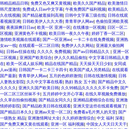
韩精品精品日韩
|
免费又色又爽又黄视频
|
欧美久久国产精品
|
欧美激情日
韩尺度激情
|
免费成人日av中文字幕
|
午夜免费国产福利视频
|
欧美精品久
久在线视频
|
国产精品被逛操到高潮
|
日韩中文字幕三级在线
|
日韩在线观
看视频亚洲
|
日韩欧美伊人久久大香
|
青青草伊人网av
|
色偷拍亚洲欧美视
频
|
夜夜躁爽日日av
|
欧美一区 亚洲一区
|
在线播放一区视频
|
日区一区二
区视频
|
亚洲黄色不卡视频
|
欧美日韩一夜久久午夜
|
婷婷丁香一区二区
|
激情欧美视频在线观看
|
国产一区亚洲av
|
一卡二卡在线免费视频
|
亚洲熟
女av一线
|
在线观看一区二区日韩
|
免费伊人久久网站
|
亚洲最大偷拍网
站
|
日韩av狂操在线
|
久久久久 免费视频
|
国产av日韩精品久久
|
亚洲一区
二区视频,
|
亚洲国产欧美综合
|
伊人久久精品偷拍
|
中文字幕日韩精品人妻
在
|
欧美一区成人娱乐网
|
精品在线国产精品
|
天天操天天日少妇
|
女同成
人av漫画
|
日韩国产一卡二卡三卡四卡
|
欧美国产成人另类精品
|
在线观看
国产最新
|
青青草伊人网av
|
五月的色婷婷激情
|
日韩在线激情视频
|
日韩
人妻熟女影院
|
久久中文字幕在线看
|
熟妇 熟女 五十路
|
国产精品中文久
久久久久
|
亚洲久久国产欧美日韩
|
久久99精品久久久久久不卡免费
|
国产
一区二区三区丝袜不卡
|
五月婷婷中文开心字幕
|
在线久草视频免费播放
|
久久草自拍偷拍视频
|
国产精品女同久久
|
亚洲精品蜜桃综合在线
|
亚洲激
情婷婷影院
|
国产精品欧美日韩在线观看
|
亚洲天堂这些在线观看视频了
|
国产精品日本久久
|
亚洲av天堂一区二区
|
免费看a毛片男人的天堂
|
国产
一级熟女.精品
|
亚洲激情网址大全
|
久久婷婷激情综合
|
中文 福利 深夜
|
国产免费又爽又黄在线观看
|
亚洲一区 福利视频
|
中国女人天天日天天干
|