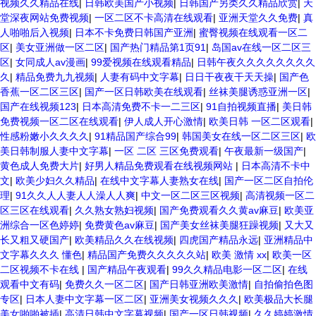
视频久久精品在线
|
日韩欧美国产小视频
|
日韩国产另类久久精品欣赏
|
天
堂深夜网站免费视频
|
一区二区不卡高清在线观看
|
亚洲天堂久久免费
|
真
人啪啪后入视频
|
日本不卡免费日韩国产亚洲
|
蜜臀视频在线观看一区二
区
|
美女亚洲做一区二区
|
国产热门精品第1页91
|
岛国av在线一区二区三
区
|
女同成人av漫画
|
99爱视频在线观看精品
|
日韩午夜久久久久久久久久
久
|
精品免费九九视频
|
人妻有码中文字幕
|
日日干夜夜干天天操
|
国产色
香蕉一区二区三区
|
国产一区日韩欧美在线观看
|
丝袜美腿诱惑亚洲一区
|
国产在线视频123
|
日本高清免费不卡一二三区
|
91自拍视频直播
|
美日韩
免费视频一区二区在线观看
|
伊人成人开心激情
|
欧美日韩 一区二区观看
|
性感粉嫩小久久久久
|
91精品国产综合99
|
韩国美女在线一区二区三区
|
欧
美日韩制服人妻中文字幕
|
一区 二区 三区免费观看
|
午夜最新一级国产
|
黄色成人免费大片
|
好男人精品免费观看在线视频网站
|
日本高清不卡中
文
|
欧美少妇久久精品
|
在线中文字幕人妻熟女在线
|
国产一区二区自拍伦
理
|
91久久人人妻人人澡人人爽
|
中文一区二区三区视频
|
高清视频一区二
区三区在线观看
|
久久熟女熟妇视频
|
国产免费观看久久黄av麻豆
|
欧美亚
洲综合一区色婷婷
|
免费黄色av麻豆
|
国产美女丝袜美腿狂躁视频
|
又大又
长又粗又硬国产
|
欧美精品久久在线视频
|
四虎国产精品永远
|
亚洲精品中
文字幕久久久 懂色
|
精品国产免费久久久久久站
|
欧美 激情 xx
|
欧美一区
二区视频不卡在线
|
国产精品午夜观看
|
99久久精品电影一区二区
|
在线
观看中文有码
|
免费久久一区二区
|
国产日韩亚洲欧美激情
|
自拍偷拍色图
专区
|
日本人妻中文字幕一区二区
|
亚洲美女视频久久久
|
欧美极品大长腿
美女啪啪被插
|
高清日韩中文字幕视频
|
国产一区日韩视频
|
久久婷婷激情