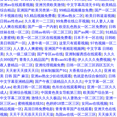
亚洲av在线观看视频
|
亚洲另类欧美激情
|
中文字幕高清无卡码
|
欧美精品
综合精品
|
亚洲国产欧美另类第一页
|
99精品视频播放免费
|
国产一区二区
不卡视频在线
|
9久精品视频免费看
|
亚洲av熟女二区
|
欧美日韩逼逼视频
|
日韩av性色av
|
久久看片一二三区
|
99免费在线公开视频
|
91人妻人人做
人人爽在线观看
|
国产一级一产内射
|
欧亚乱色熟女一区二区免费的
|
日韩
丝袜在线一区二区
|
日韩av有码一区二区三区
|
国产av网一区二区
|
91精品
人妻蜜桃
|
欧美一区二区三区在线视频免费看
|
日本不卡一区在线
|
日韩欧
美日韩国产一区
|
人妻午夜一区二区
|
这里只有观看视频
|
97色视频一区二
区三区
|
人人妻人人爽蜜桃
|
亚洲国产午夜精彩视频网
|
中文字幕 日韩欧
美
|
久久一级二级三级
|
国产专区av在线
|
亚洲制服诱惑在线观看
|
久久久
久999国产
|
青青久久精品国产
|
青青cao91香蕉
|
伊人久久久免费视频
|
午
夜人妻精品一区二区
|
亚洲伦理视频免费
|
日韩一区二区三区四区五区六
区
|
天天射天天摸天天日
|
丝袜制服国产91
|
大香蕉综合伊人久久
|
亚洲 欧
美 日韩 国产 麻豆
|
亚洲av熟女少妇在线观看
|
色就是色综合偷拍区
|
日韩
中文字幕亚洲精品网
|
国产午夜三级精品久久久久久
|
中文字幕一区二区
成人av
|
欧美日韩一区二区视频
|
色吊丝在线观看网址
|
亚洲一区二区久久
成人
|
亚洲综合视频三区
|
中国黄色美女导航第三部
|
欧美国产综合第一
|
中文字幕二区亚洲
|
激情久久久久极品
|
91人妻熟女一区二区三区
|
亚洲一
区三区av.
|
蜜桃视频在线91
|
色婷婷18禁二区三区
|
女同av在线视频
|
91
精品视频一区
|
高清日韩免费电影
|
青青青草国产在线观看
|
亚洲天色在线
视频
|
天天干天天添天天日天天澡
|
岛国av在线一区二区三区
|
天天操天天