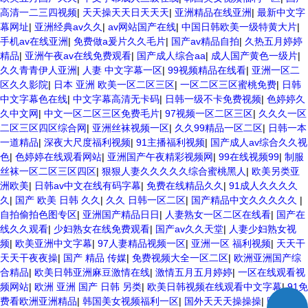
高清一二三四视频
|
天天操天天日天天天
|
亚洲精品在线亚洲
|
最新中文字
幕网址
|
亚洲经典av久久
|
av网站国产在线
|
中国日韩欧美一级特黄大片
|
手机av在线亚洲
|
免费做a爰片久久毛片
|
国产av精品自拍
|
久热五月婷婷
精品
|
亚洲午夜av在线免费观看
|
国产成人综合aa
|
成人国产黄色一级片
|
久久青青伊人亚洲
|
人妻 中文字幕一区
|
99视频精品在线看
|
亚洲一区二
区久久影院
|
日本 亚洲 欧美一区二区三区
|
一区二区三区蜜桃免费
|
日韩
中文字幕色在线
|
中文字幕高清无卡码
|
日韩一级不卡免费视频
|
色婷婷久
久中文网
|
中文一区二区三区免费毛片
|
97视频一区二区三区
|
久久久一区
二区三区四区综合网
|
亚洲丝袜视频一区
|
久久99精品一区二区
|
日韩一本
一道精品
|
深夜大尺度福利视频
|
91主播福利视频
|
国产成人av综合久久视
色
|
色婷婷在线观看网站
|
亚洲国产午夜精彩视频网
|
99在线视频99
|
制服
丝袜一区二区三区四区
|
狠狠人妻久久久久久综合蜜桃黑人
|
欧美另类亚
洲欧美
|
日韩av中文在线有码字幕
|
免费在线精品久久
|
91成人久久久久
久
|
国产 欧美 日韩 久久
|
久久 日韩一区二区
|
国产精品中文久久久久久
|
自拍偷拍色图专区
|
亚洲国产精品日日
|
人妻熟女一区二区在线看
|
国产在
线久久观看
|
少妇熟女在线免费观看
|
国产av久久天堂
|
人妻少妇熟女视
频
|
欧美亚洲中文字幕
|
97人妻精品视频一区
|
亚洲一区 福利视频
|
天天干
天天干夜夜操
|
国产 精品 传媒
|
免费视频大全一区二区
|
欧洲亚洲国产综
合精品
|
欧美日韩亚洲麻豆激情在线
|
激情五月五月婷婷
|
一区在线观看视
频网站
|
欧洲 亚洲 国产 日韩 另类
|
欧美日韩视频在线观看中文字幕
|
91免
费看欧洲亚洲精品
|
韩国美女视频福利一区
|
国外天天天操操操
|
国产精品