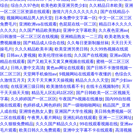
综合
|
综合久久97色8
|
欧美色欧美亚洲另类少妇
|
久久精品日本欧美
|
亚洲
一区二区三区资源在线观看
|
激情六月久久久久久久久
|
国产在线精品小
视
|
视频网站精品男人的天堂
|
日本免费中文字幕一区
|
中文一区二区三区
免费毛片
|
亚洲欧洲va在线观看
|
色屁屁在线一区二区
|
精品日本久久久久
久久久久
|
久久国产精品欧美熟妇
|
亚洲中文字幕欧美
|
久久夜色亚洲av
|
日韩激情一区二区三区在线视频
|
亚洲精品熟女一二三四
|
欧美老熟女免
费视频播放
|
国产精品成人综合在线
|
久久每日更新制服丝袜
|
天天日天天
操毛片
|
久久久精品欧美丰满
|
欧美亚洲另类日韩
|
久久99热视频在线观
看
|
日韩av人妻视频
|
欧美伦理丝袜在线
|
久久国产在线视频
|
亚洲av国内
精品在线观看
|
国产又粗又长又黄又爽视频在线观看
|
蜜桃一区二区三区
成人
|
日韩人妻中文高清
|
黄色av网址在线观看
|
国产日韩不卡激情视频一
区二区三区
|
天堂网手机偷拍av
|
9视频网站在线观看午夜懂的
|
色综合久
久激情五月天
|
天天干天天爽天天操视频
|
精品久久久久天堂
|
国产少妇av
在线
|
在线亚洲三级日韩
|
欧美激情在线看不卡
|
在线卡点视频制作
|
天天
干天天插天天狠
|
精品无人区乱码1区2区
|
国产日韩欧美一区二区视频无
字幕
|
久久婷婷国产一区二区区
|
午夜国产h视频在线播放
|
国内99自拍视
频在线观看
|
色婷婷成人网色婷婷
|
国产一级啪啪啪网站
|
精品国产_亚洲
人成在线
|
亚洲情色熟女人妻
|
亚洲国产大学生视频
|
美日韩免费视频一区
二区在线观看
|
午夜男人看片网站
|
亚洲乱码在线观看
|
亚洲一二三区网址
|
久久狠狠免费精品
|
久久久国产精品久久久
|
99在线观看视频在线
|
亚洲av
毛片观看
|
欧美日韩久久免费观看
|
亚洲中文字幕不卡在线观看
|
高清视频