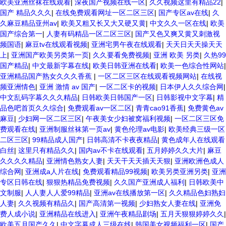
欧美亚洲丝袜在线观看
|
深夜国产视频在线一区
|
久久视频这里有精品22
|
国产 精品久久久
|
在线免费观看网址一区二区三区
|
国产专区av在线
|
久
久麻豆精品亚州av
|
欧美又粗又长又大又硬又黄
|
中文久久一区在线
|
欧美
国产综合第一
|
人妻有码精品一区二区三区
|
国产又色又爽又黄又刺激视
频国语
|
麻豆tv在线观看视频
|
亚洲宅男午夜在线观看
|
天天日天天操天天
上
|
亚洲国产欧美另类第一页
|
久久要看免费视频
|
亚洲 欧美 另类
|
久热99
国产精品
|
中文最新字幕在线
|
欧美日韩亚洲在线看
|
欧美一色综合性网站
|
亚洲精品国产熟女久久久香蕉
|
一区二区三区在线观看视频网站
|
在线视
频亚洲情色
|
亚洲 激情 av 国产
|
一区二区卡的视频
|
日本伊人久久综合网
|
中文乱码字幕久久久精品
|
日韩欧美日韩国产一区
|
日韩影视中文字幕
|
精
品色吧首页久久综合
|
免费观看av一区二区
|
青青cao91香蕉
|
免费黄色av
麻豆
|
少妇网一区二区三区
|
午夜美女少妇被窝福利视频
|
一区二区三区免
费观看在线
|
亚洲制服丝袜第一页av
|
黄色伦理av电影
|
欧美经典三级一区
二区三区
|
99精品成人国产
|
日韩高清不卡夜夜精品
|
黄色成年人在线观看
白丝
|
这里只有精品久久
|
国内av不卡在线观看
|
五月婷婷久久大片
|
麻豆
久久久久精品
|
亚洲情色熟女人妻
|
天天干天天插天天狠
|
亚洲欧洲色成人
综合网
|
亚洲成a人片在线
|
免费观看精品99视频
|
欧美另类亚洲另类
|
亚洲
专区日韩在线
|
狠狠热精品免费视频
|
久久国产亚洲成人福利
|
日韩欧美中
文制服
|
人人妻人人爱99精品
|
亚洲av在线播放第一区
|
久久精品色妇熟妇
人妻
|
久久视频有精品久
|
国产高清第一视频
|
少妇熟女人妻在线
|
亚洲免
费人成小说
|
亚洲精品在线进入
|
亚洲午夜精品剧场
|
五月天狠狠婷婷久久
|
欧美五月国产久久
|
中文字幕成人三级在线
|
韩国美女视频福利一区
|
国产