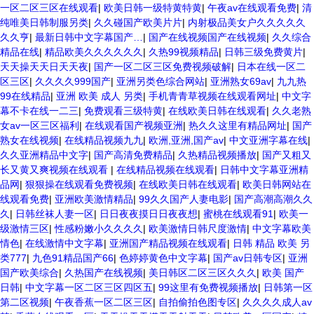
一区二区三区在线观看
|
欧美日韩一级特黄特黄
|
午夜av在线观看免费
|
清
纯唯美日韩制服另类
|
久久碰国产欧美片片
|
内射极品美女户久久久久久
久久亨
|
最新日韩中文字幕国产…
|
国产在线视频国产在线视频
|
久久综合
精品在线
|
精品欧美久久久久久久
|
久热99视频精品
|
日韩三级免费黄片
|
天天操天天日天天夜
|
国产一区二区三区免费视频破解
|
日本在线一区二
区三区
|
久久久久999国产
|
亚洲另类色综合网站
|
亚洲熟女69av
|
九九热
99在线精品
|
亚洲 欧美 成人 另类
|
手机青青草视频在线观看网址
|
中文字
幕不卡在线一二三
|
免费观看三级特黄
|
在线欧美日韩在线观看
|
久久老熟
女av一区三区福利
|
在线观看国产视频亚洲
|
热久久这里有精品网址
|
国产
熟女在线视频
|
在线精品视频九九
|
欧洲,亚洲,国产av
|
中文亚洲字幕在线
|
久久亚洲精品中文字
|
国产高清免费精品
|
久热精品视频播放
|
国产又粗又
长又黄又爽视频在线观看
|
在线精品视频在线观看
|
日韩中文字幕亚洲精
品网
|
狠狠操在线观看免费视频
|
在线欧美日韩在线观看
|
欧美日韩网站在
线观看免费
|
亚洲欧美激情精品
|
99久久国产人妻电影
|
国产高潮高潮久久
久
|
日韩丝袜人妻一区
|
日日夜夜摸日日夜夜想
|
蜜桃在线观看91
|
欧美一
级激情三区
|
性感粉嫩小久久久久
|
欧美激情日韩尺度激情
|
中文字幕欧美
情色
|
在线激情中文字幕
|
亚洲国产精品视频在线观看
|
日韩 精品 欧美 另
类777
|
九色91精品国产66
|
色婷婷黄色中文字幕
|
国产av日韩专区
|
亚洲
国产欧美综合
|
久热国产在线视频
|
美日韩区二区三区久久久
|
欧美 国产
日韩
|
中文字幕一区二区三区四区五
|
99这里有免费视频播放
|
日韩第一区
第二区视频
|
午夜香蕉一区二区三区
|
自拍偷拍色图专区
|
久久久久成人av