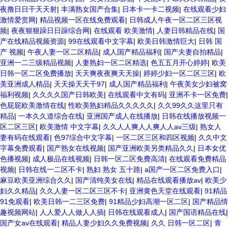
夜撸日日干天天射
|
丰满熟女国产合集
|
日本卡一卡二视频
|
在线观看少妇
激情爱赏网
|
精品视频一区在线免费观看
|
日韩成人午夜一区二区三区视
频
|
夜夜狠狠躁日日躁综合网
|
在线观看 欧美激情
|
人妻日韩精品在线
|
国
产在线精品视频资源
|
99在线观看中文字幕
|
欧美日韩激情巨大
|
日韩 国
产 视频
|
午夜人妻一区二区精品
|
成人国产精品福利
|
国产夫妻自拍精品
|
亚洲一二三级精品视频
|
人妻熟妇一区二区精选
|
色五五月开心婷婷
|
欧美
日韩一区二区免费播放
|
天天爽夜夜爽天天操
|
婷婷少妇一区二区三区
|
欧
美亚洲成人精品
|
天天操天天干97
|
成人国产精品福利
|
午夜美女少妇被窝
福利视频
|
久久久久国产日韩欧美
|
在线观看中文有码
|
亚洲不卡一区免费
|
色屁屁欧美激情在线
|
性欧美熟妇精品久久久久久
|
久久99久久这里只有
精品
|
一本久久道综合在线
|
亚洲国产成人在线播放
|
日韩在线播放视频一
区二区三区
|
欧美激情 中文字幕
|
久久人人爽人人爽人人av三级
|
熟女人
妻有码在线观看
|
色97综合中文字幕
|
一区二区三区和四区视频
|
久久中文
字幕免费观看
|
国产熟女在线视频
|
国产亚洲欧美另类精品久久
|
日本女优
色播视频
|
成人极品在线视频
|
日韩一区二区免费高清
|
在线观看免费精品
视频
|
日韩在线一二区不卡
|
熟妇 熟女 五十路
|
a国产一区二区免费入口
|
麻豆欧美亚洲综合久久
|
国产清纯美女在线
|
精品在线观看播放av
|
欧美少
妇久久精品
|
久久人妻一区二区三区不卡
|
亚洲黄色天堂在线观看
|
91精品
91免观看
|
欧美日韩一二三区免费
|
91精品少妇高潮一区二区
|
国产精品情
趣视频网站
|
人人爱人人做人人插
|
日韩在线观看成人
|
国产国语精品在线
|
国产女av在线观看
|
精品人妻少妇久久免费视频
|
久久 日韩一区二区
|
青