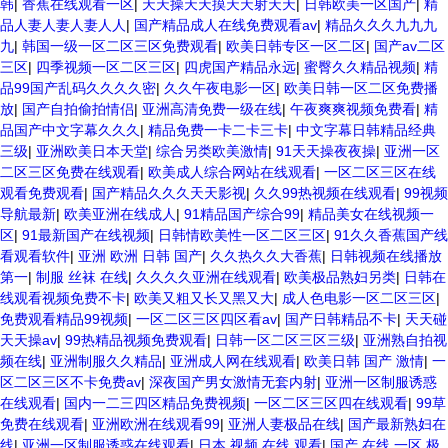
韩
|
香蕉在线观看一区
|
天天操天天摸天天射天天
|
日韩欧美一区国产
|
精
品人妻人妻人妻人人
|
国产精品成人在线免费观看av
|
精品久久久九九九
九
|
韩国一级一区二区三区免费观看
|
欧美日韩专区一区二区
|
国产av二区
三区
|
四季视频一区二区三区
|
四虎国产精品永远
|
蜜臀久久精品视频
|
精
品99国产乱码久久久久密
|
久久午夜电影一区
|
欧美日韩一区二区免费播
放
|
国产自拍偷拍情侣
|
亚洲高清免费一级在线
|
午夜爽爽视频免费看
|
精
品国产中文字幕久久久
|
精品免费一卡二卡三卡
|
中文字幕日韩精品经典
三级
|
亚洲欧美日本天堂
|
综合另类欧美激情
|
91天天操夜夜操
|
亚洲一区
二区三区免费在线观看
|
欧美成人综合网站在线观看
|
一区二区三区在线
观看免费观看
|
国产精品久久久天天影视
|
久久99热视频在线观看
|
99视频
导航最新
|
欧美亚洲在线成人
|
91精品国产综合99
|
精品美女在线视频一
区
|
91最新国产在线视频
|
日韩情欧美性一区二区三区
|
91久久香蕉国产线
看观看软件
|
亚洲 欧洲 日韩 国产
|
久久热久久大香蕉
|
日韩视频在线播放
第一
|
制服 丝袜 在线
|
久久久久亚洲在线观看
|
欧美极品熟妇另类
|
日韩在
线观看视频免费不卡
|
欧美又粗又长又黑又大
|
成人色电影一区二区三区
|
免费观看精品99视频
|
一区二区三区四区看av
|
国产日韩精品不卡
|
天天碰
天天操av
|
99热精品视频免费观看
|
日韩一区二区三区三级
|
亚洲熟自拍视
频在线
|
亚洲制服久久精品
|
亚洲成人网在线观看
|
欧美日韩 国产 激情
|
一
区二区三区不卡免费av
|
深夜国产男女激情无套内射
|
亚洲一区制服诱惑
在线观看
|
国内一二三四区精品免费视频
|
一区二区三区四在线观看
|
99草
免费在线观看
|
亚洲欧洲在线观看99
|
亚洲人妻极品在线
|
国产最新熟妇在
线
|
亚洲一区制服诱惑在线观看
|
日本 视频 在线 观看
|
国产 在线 一区 极