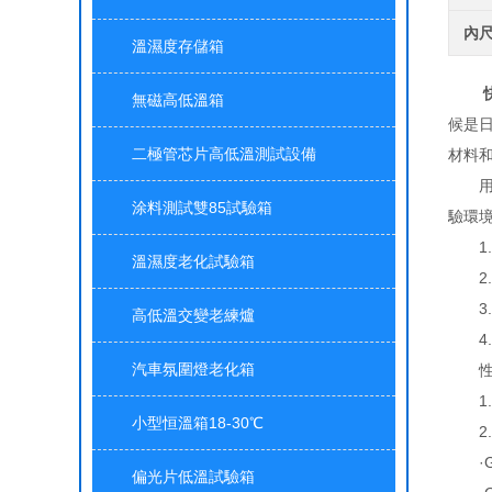
內
溫濕度存儲箱
無磁高低溫箱
候是
二極管芯片高低溫測試設備
材料
用途
涂料測試雙85試驗箱
驗環
1.內
溫濕度老化試驗箱
2.內箱
3.外型
高低溫交變老練爐
4.重
汽車氛圍燈老化箱
性
1.測
小型恒溫箱18-30℃
2.滿
·GB
偏光片低溫試驗箱