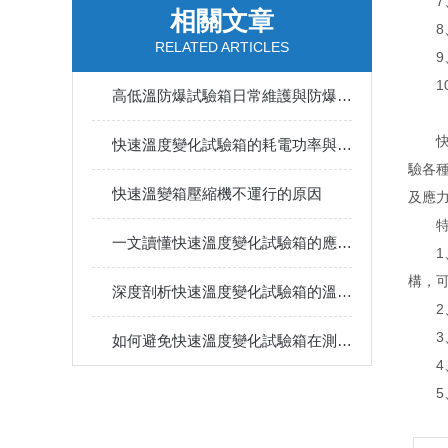
7、
相關文章
8、
RELATED ARTICLES
9、
10
高低溫防爆試驗箱日常維護與防爆部件檢修規范
快速
快速溫度變化試驗箱的耗電功率與配電安裝要求
驗各
快速溫變箱壓縮機不運行的原因
及應
特
一文讀懂快速溫度變化試驗箱的應用領域
1、
構，
深度剖析快速溫度變化試驗箱的溫度控制技術要點
2、
3、
如何避免快速溫度變化試驗箱在測試過程中出現溫度波動？
4、
5、