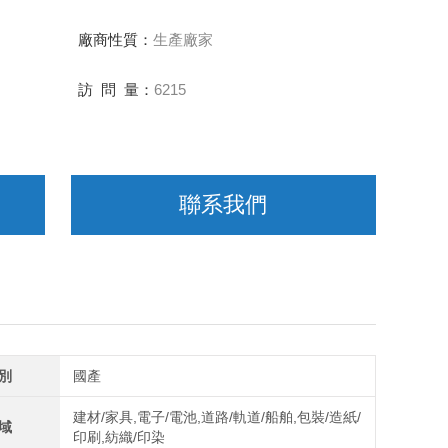
廠商性質：
生產廠家
訪 問 量：
6215
聯系我們
別
國產
建材/家具,電子/電池,道路/軌道/船舶,包裝/造紙/
域
印刷,紡織/印染