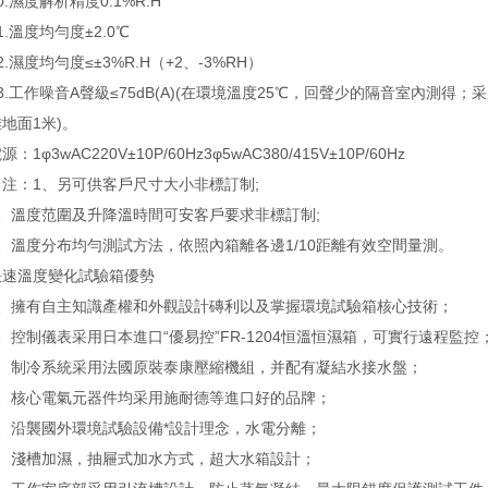
濕度解析精度0.1%R.H
溫度均勻度±2.0℃
濕度均勻度≤±3%R.H（+2、-3%RH）
工作噪音A聲級≤75dB(A)(在環境溫度25℃，回聲少的隔音室內測得
地面1米)。
φ3wAC220V±10P/60Hz3φ5wAC380/415V±10P/60Hz
：1、另可供客戶尺寸大小非標訂制;
溫度范圍及升降溫時間可安客戶要求非標訂制;
溫度分布均勻測試方法，依照內箱離各邊1/10距離有效空間量測。
溫度變化試驗箱優勢
擁有自主知識產權和外觀設計磚利以及掌握環境試驗箱核心技術；
制儀表采用日本進口“優易控”FR-1204恒溫恒濕箱，可實行遠程監控
制冷系統采用法國原裝泰康壓縮機組，并配有凝結水接水盤；
核心電氣元器件均采用施耐德等進口好的品牌；
沿襲國外環境試驗設備*設計理念，水電分離；
淺槽加濕，抽屜式加水方式，超大水箱設計；