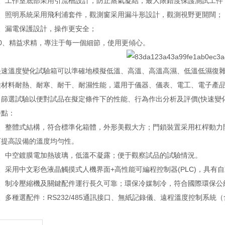
工作室底部采用引流槽設計，防止蒸氣凝結，最大限錯度保護測試工件
照明系統采用飛利浦套件，觀測窗采用漏斗形設計，觀測視野更開闊；
漏電保護設計，操作更安全；
、精益求精，專注于每一個細節，使用更傾心。
溫度變化試驗箱可以準確地模擬低溫、高溫、高溫高濕、低溫低濕復雜
種材料耐熱、耐寒、耐干、耐濕性能，還用于儀器、儀表、電工、電子產
力篩選試驗以便對試品在擬定條件下的性能、行為作出分析及評價(快速變化
點：
整體式結構，符合標準化箱體，外形美觀大方；門鎖裝置采用杠桿動力
可提高設備的溫度均勻性。
中空鍍膜電加熱玻璃，低溫不凝露；便于觀察試品的試驗情況。
采用中文彩色液晶觸摸式人機界面+高性能可編程控制器(PLC)，具有
制冷壓縮機及關鍵配件運行長久可靠；環保冷媒制冷，符合國際環保公
多種選配件：RS232/485通訊接口、無紙記錄儀、遠程溫度控制系統