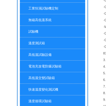
·GB
·GB/
工業恒濕試驗機定制
·GB
無磁高低溫系統
·GB/
·MIL
試驗機
·GB/
·GJ
溫度測試箱
·GB
83da
高低溫試驗設備
3.溫
電池充放電防爆試驗箱
4.濕
5.降
高低溫交變試驗箱
6.升
7.溫
快速溫度變化測試機
8.溫
9.濕
溫度循環試驗箱