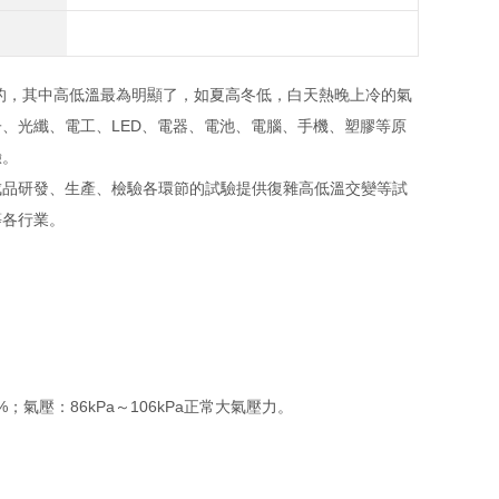
的，其中高低溫最為明顯了，如夏高冬低，白天熱晚上冷的氣
、光纖、電工、LED、電器、電池、電腦、手機、塑膠等原
驗。
品研發、生產、檢驗各環節的試驗提供復雜高低溫交變等試
等各行業。
氣壓：86kPa～106kPa正常大氣壓力。