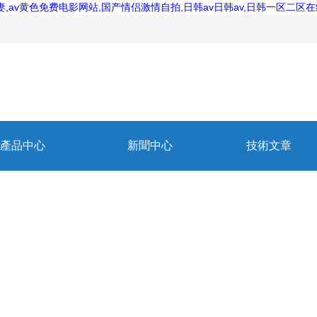
av黄色免费电影网站,国产情侣激情自拍,日韩av日韩av,日韩一区二区
產品中心
新聞中心
技術文章