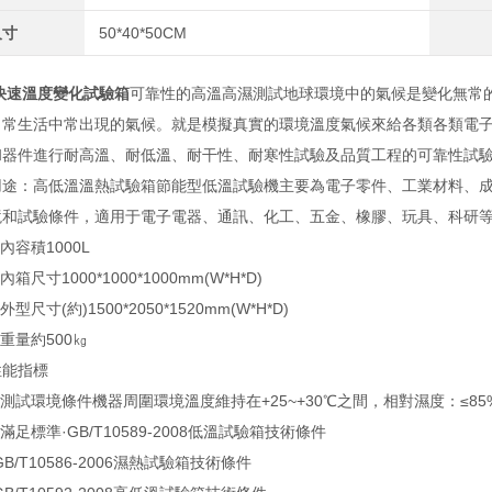
尺寸
50*40*50CM
快速溫度變化試驗箱
可靠性的高溫高濕測試地球環境中的氣候是變化無常
日常生活中常出現的氣候。就是模擬真實的環境溫度氣候來給各類各類電子
和器件進行耐高溫、耐低溫、耐干性、耐寒性試驗及品質工程的可靠性試
：高低溫溫熱試驗箱節能型低溫試驗機主要為電子零件、工業材料、成
境和試驗條件，適用于電子電器、通訊、化工、五金、橡膠、玩具、科研
容積1000L
尺寸1000*1000*1000mm(W*H*D)
尺寸(約)1500*2050*1520mm(W*H*D)
量約500㎏
能指標
試環境條件機器周圍環境溫度維持在+25~+30℃之間，相對濕度：≤85%；
足標準·GB/T10589-2008低溫試驗箱技術條件
/T10586-2006濕熱試驗箱技術條件