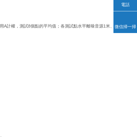
電話
；采用A計權，測試8個點的平均值；各測試點水平離噪音源1米、
微信掃一掃
；