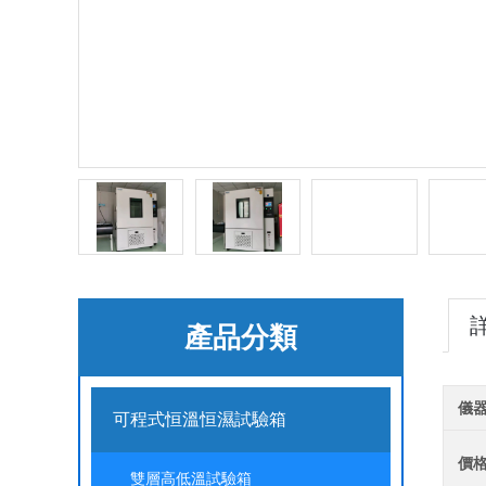
產品分類
儀
可程式恒溫恒濕試驗箱
價
雙層高低溫試驗箱