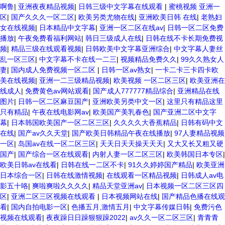
啊鲁
|
亚洲夜夜精品视频
|
日韩三级中文字幕在线观看
|
蜜桃视频 亚洲一
区
|
国产久久久一区二区
|
欧美另类尤物在线
|
亚洲欧美日韩 在线
|
老熟妇
女在线视频
|
日本精品中文字幕
|
亚洲一区二区在线av
|
日韩一区二区免费
播放
|
午夜免费看福利网站
|
韩日三级成人在线
|
日韩在线不卡长期免费视
频
|
精品三级在线观看视频
|
日韩欧美中文字幕亚洲综合
|
中文字幕人妻丝
乱一区三区
|
中文字幕不卡在线一二三
|
视频精品免费久久
|
99久久熟女人
妻
|
国内成人免费视频一区二区
|
日韩一区av熟女
|
一卡二卡三卡四卡欧
美在线视频
|
亚洲一二三级精品视频
|
欧美视频 一区二区三区
|
欧美亚洲在
线成人
|
免费黄色av网站观看
|
国产成人777777精品综合
|
亚洲精品在线
图片
|
日韩一区二区麻豆国产
|
亚洲欧美另类中文一区
|
这里只有精品这里
只有精品
|
午夜在线电影网av
|
欧美国产美乳春色
|
国产亚洲二区中文字
幕
|
日本韩国欧美国产一区二区三区
|
久久久久大香蕉精品
|
日韩有码中文
在线
|
国产av久久天堂
|
国产欧美日韩精品午夜在线播放
|
97人妻精品视频
一区
|
岛国av在线一区二区三区
|
天天日天天操天天天
|
又大又长又粗又硬
国产
|
国产综合一区在线观看
|
内射人妻一区二区三区
|
欧美韩国日本专区
|
欧美日韩av在线看
|
日韩在线一二区不卡
|
91久久婷婷国产精品
|
欧美亚洲
日本综合一区
|
日韩在线激情视频
|
在线观看一区精品视频
|
日韩成人av电
影五十咯
|
爽啦爽啦久久久久
|
精品天堂亚洲av
|
日本视频一区二区三区四
区
|
亚洲二区三区视频在线观看
|
日本视频网站在线
|
国产精品色播在线观
看
|
国内自拍电影一区
|
色播五月,激情五月
|
中文字幕传媒日韩
|
免费污色
视频在线观看
|
夜夜躁日日躁狠狠躁2022
|
av久久一区二区三区
|
青青青