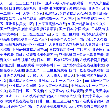
久
|
一区二区三区国产日韩av
|
亚洲av成人午夜在线观看
|
日韩久久久精品
视频
|
日韩在线激情视频
|
亚洲制服丝袜中文字幕在线播放
|
亚洲国产激情
一二三区
|
一区人妻中文久久
|
91精品久久婷婷精品久久给
|
欧美亚洲国内
日韩
|
深夜av在线免费看
|
国产精选一区 二区 三区
|
国产欧美视频,一区,二
区
|
亚洲丝袜美女一区
|
中文字幕高清av在线
|
91国产精品丝袜久久久久
|
国产亚洲欧美激情
|
狠狠鲁狠狠鲁啊鲁
|
国产 日本 韩国 欧美
|
日本激情视
频中文字幕
|
一区二区三区国产在
|
人妻一区二区啪啪
|
精品视频观看91
|
精品视频在线观看一区二区三区
|
婷婷综合久久综合
|
国产综合久久久粉
嫩
|
偷拍视频视频一区亚洲二区
|
人妻熟妇久久精品网站
|
人妻熟妇一区二
区精选
|
亚洲av日韩精品国产va
|
日韩有码高清一区二区三区
|
亚色网在线
免费观看
|
日韩在线观看视频免费不卡
|
亚洲欧洲国产日韩电影天天看
|
蜜
臀久久91精品视频在线
|
日本一区二区在线不卡视频
|
在线观看网黄视频
|
自拍亚洲一区在线观看
|
中文字幕韩日av
|
国产婷婷综合在线视频中文
|
激
情在线真人视频
|
麻豆国产一二三区免费观看
|
国内一级视频在线观看
|
国
产亚洲久久视频
|
天天摸天天干天天舔天天操天天
|
亚洲蜜桃国内精品久
久久
|
蜜桃精品久久一区
|
亚洲成av人片一区二区久久久
|
aa视频一区二区
三区
|
亚洲精品久久国摸
|
久久人妻一区视频网
|
亚洲成av人片一区二区久
久久
|
欧美日韩一区二区视频
|
中文字幕av在线播放观看
|
天天射天天操美
女
|
亚洲一区二区在线观看免费视频
|
97网站在线观看
|
中文字幕素人av在
线
|
欧美精品在线视频.
|
日韩一区二区三区三级
|
97国产在线观看视频
|
激
情五月婷婷色综合国产
|
久久操手机免费视频
|
aa天堂视频首页在线观看
|