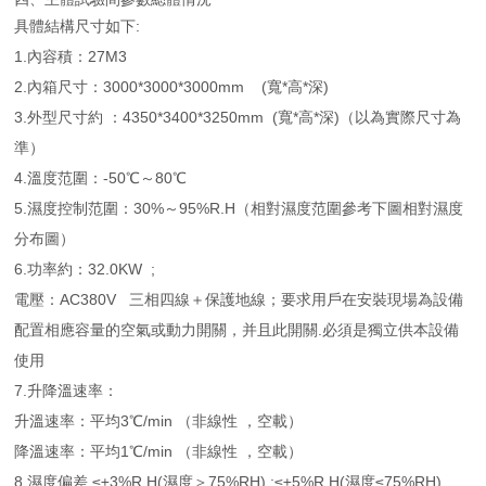
具體結構尺寸如下:
1.內容積：27M3
2.內箱尺寸：3000*3000*3000mm (寬*高*深)
3.外型尺寸約 ：4350*3400*3250mm (寬*高*深)（以為實際尺寸為
準）
4.溫度范圍：-50℃～80℃
5.濕度控制范圍：30%～95%R.H（相對濕度范圍參考下圖相對濕度
分布圖）
6.功率約：32.0KW ;
電壓：AC380V 三相四線＋保護地線；要求用戶在安裝現場為設備
配置相應容量的空氣或動力開關，并且此開關.必須是獨立供本設備
使用
7.升降溫速率：
升溫速率：平均3℃/min （非線性 ，空載）
降溫速率：平均1℃/min （非線性 ，空載）
8.濕度偏差 ≤±3%R.H(濕度＞75%RH) ;≤±5%R.H(濕度≤75%RH)