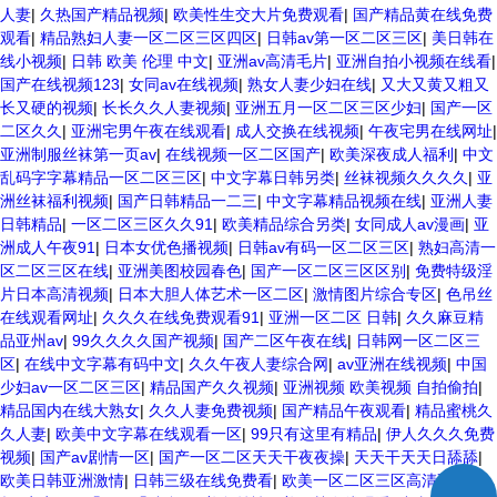
人妻
|
久热国产精品视频
|
欧美性生交大片免费观看
|
国产精品黄在线免费
观看
|
精品熟妇人妻一区二区三区四区
|
日韩av第一区二区三区
|
美日韩在
线小视频
|
日韩 欧美 伦理 中文
|
亚洲av高清毛片
|
亚洲自拍小视频在线看
|
国产在线视频123
|
女同av在线视频
|
熟女人妻少妇在线
|
又大又黄又粗又
长又硬的视频
|
长长久久人妻视频
|
亚洲五月一区二区三区少妇
|
国产一区
二区久久
|
亚洲宅男午夜在线观看
|
成人交换在线视频
|
午夜宅男在线网址
|
亚洲制服丝袜第一页av
|
在线视频一区二区国产
|
欧美深夜成人福利
|
中文
乱码字字幕精品一区二区三区
|
中文字幕日韩另类
|
丝袜视频久久久久
|
亚
洲丝袜福利视频
|
国产日韩精品一二三
|
中文字幕精品视频在线
|
亚洲人妻
日韩精品
|
一区二区三区久久91
|
欧美精品综合另类
|
女同成人av漫画
|
亚
洲成人午夜91
|
日本女优色播视频
|
日韩av有码一区二区三区
|
熟妇高清一
区二区三区在线
|
亚洲美图校园春色
|
国产一区二区三区区别
|
免费特级淫
片日本高清视频
|
日本大胆人体艺术一区二区
|
激情图片综合专区
|
色吊丝
在线观看网址
|
久久久在线免费观看91
|
亚洲一区二区 日韩
|
久久麻豆精
品亚州av
|
99久久久久国产视频
|
国产二区午夜在线
|
日韩网一区二区三
区
|
在线中文字幕有码中文
|
久久午夜人妻综合网
|
av亚洲在线视频
|
中国
少妇av一区二区三区
|
精品国产久久视频
|
亚洲视频 欧美视频 自拍偷拍
|
精品国内在线大熟女
|
久久人妻免费视频
|
国产精品午夜观看
|
精品蜜桃久
久人妻
|
欧美中文字幕在线观看一区
|
99只有这里有精品
|
伊人久久久免费
视频
|
国产av剧情一区
|
国产一区二区天天干夜夜操
|
天天干天天日舔舔
|
欧美日韩亚洲激情
|
日韩三级在线免费看
|
欧美一区二区三区高清不卡视