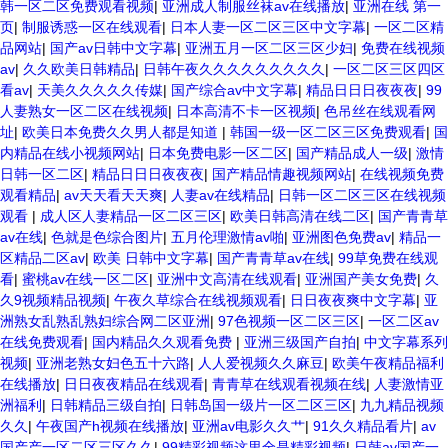
韩一区二区免费观看视频
|
亚洲成人制服丝袜av在线播放
|
亚洲在线 第一
页
|
制服诱惑一区在线观看
|
日本人妻一区二区三区中文字幕
|
一区二区精
品网站
|
国产av日韩中文字幕
|
亚洲五月一区二区三区少妇
|
免费在线视频
av
|
久久欧美日韩精品
|
日韩午夜久久久久久久久久久
|
一区二区三区四区
看av
|
天美久久久久久传媒
|
国产综合av中文字幕
|
精品日日日夜夜夜
|
99
人妻熟女一区二区在线视频
|
日本高清不卡一区视频
|
色吊丝在线观看网
址
|
欧美日本免费久久男人都是知道
|
韩国一级一区二区三区免费观看
|
国
内精品在线小视频网站
|
日本免费电影一区二区
|
国产精品成人一级
|
激情
日韩一区二区
|
精品日日日夜夜夜
|
国产精品情趣视频网站
|
在线视频免费
观看精品
|
av天天看天天爽
|
人妻av在线精品
|
日韩一区二区三区在线视频
观看
|
成人区人妻精品一区二区三区
|
欧美日韩高清在线二区
|
国产青青草
av在线
|
色就是色综合图片
|
五月伦理激情av啪
|
亚洲图色免费av
|
精品一
区精品二区av
|
欧美 日韩中文字幕
|
国产青青草av在线
|
99草免费在线观
看
|
蜜桃av在线一区二区
|
亚洲中文高清在线观看
|
亚洲国产美女免费
|
久
久9视频精品视频
|
午夜久草综合在线视频观看
|
日日夜夜爽中文字幕
|
亚
洲熟女乱熟乱熟妇综合网二区亚洲
|
97色视频一区二区三区
|
一区二区av
在线免费观看
|
国内精品久久观看免费
|
亚洲三级国产自拍
|
中文字幕系列
视频
|
亚洲老熟女妇色五十六路
|
人人爱视频久久麻豆
|
欧美午夜精品福利
在线播放
|
日日夜夜精品在线观看
|
青青草在线观看视频在线
|
人妻激情亚
洲福利
|
日韩精品三级自拍
|
日韩岛国一级片一区二区三区
|
九九精品视频
久久
|
午夜国产h视频在线播放
|
亚洲av电影久久艹
|
91久久精品看片
|
av
国产产一区二区三区久久
|
99精彩视频这里全是精彩视频
|
日韩av国产一