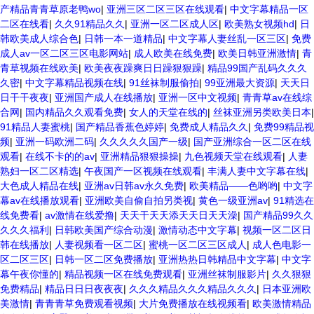
产精品青青草原老鸭wo
|
亚洲三区二区三区在线观看
|
中文字幕精品一区
二区在线看
|
久久91精品久久
|
亚洲一区二区成人区
|
欧美熟女视频hd
|
日
韩欧美成人综合色
|
日韩一本一道精品
|
中文字幕人妻丝乱一区三区
|
免费
成人av一区二区三区电影网站
|
成人欧美在线免费
|
欧美日韩亚洲激情
|
青
青草视频在线欧美
|
欧美夜夜躁爽日日躁狠狠躁
|
精品99国产乱码久久久
久密
|
中文字幕精品视频在线
|
91丝袜制服偷拍
|
99亚洲最大资源
|
天天日
日干干夜夜
|
亚洲国产成人在线播放
|
亚洲一区中文视频
|
青青草av在线综
合网
|
国内精品久久观看免费
|
女人的天堂在线的
|
丝袜亚洲另类欧美日本
|
91精品人妻蜜桃
|
国产精品香蕉色婷婷
|
免费成人精品久久
|
免费99精品视
频
|
亚洲一码欧洲二码
|
久久久久久国产一级
|
国产亚洲综合一区二区在线
观看
|
在线不卡的的av
|
亚洲精品狠狠操操
|
九色视频天堂在线观看
|
人妻
熟妇一区二区精选
|
午夜国产一区视频在线观看
|
丰满人妻中文字幕在线
|
大色成人精品在线
|
亚洲av日韩av永久免费
|
欧美精品――色哟哟
|
中文字
幕av在线播放观看
|
亚洲欧美自偷自拍另类视
|
黄色一级亚洲av
|
91精选在
线免费看
|
av激情在线爱撸
|
天天干天天添天天日天天澡
|
国产精品99久久
久久久福利
|
日韩欧美国产综合动漫
|
激情动态中文字幕
|
视频一区二区日
韩在线播放
|
人妻视频看一区二区
|
蜜桃一区二区三区成人
|
成人色电影一
区二区三区
|
日韩一区二区免费播放
|
亚洲热热日韩精品中文字幕
|
中文字
幕午夜你懂的
|
精品视频一区在线免费观看
|
亚洲丝袜制服影片
|
久久狠狠
免费精品
|
精品日日日夜夜夜
|
久久久精品久久久精品久久久
|
日本亚洲欧
美激情
|
青青青草免费观看视频
|
大片免费播放在线视频看
|
欧美激情精品