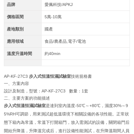
品牌
愛佩科技/APKJ
價格區間
5萬-10萬
產地類別
國產
應用領域
食品/農產品,電子/電池
溫度升溫時間
約40min
AP-KF-27C3
步入式恒溫恒濕試驗室
技術規格書
一、方案內容
設計及制造，型號：AP-KF-27C3 數量：1套
二、主要方案的功能描述
步入式恒溫恒濕試驗室
是達到室內溫度-50℃～+80℃，濕度30%～9
5%RH可調節，用來測試超低溫環境下相關設備的各項性能。正常狀
態下箱內為常溫，常溫下打開箱門，放入需測試的設備，關閉箱門后
開始升降溫，升降溫完成后，進行設備性能測試，在升降溫期間人員