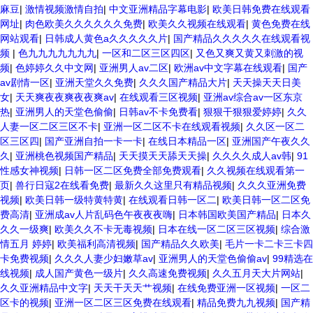
麻豆
|
激情视频激情自拍
|
中文亚洲精品字幕电影
|
欧美日韩免费在线观看
网址
|
肉色欧美久久久久久久免费
|
欧美久久视频在线观看
|
黄色免费在线
网站观看
|
日韩成人黄色a久久久久久片
|
国产精品久久久久久在线观看视
频
|
色九九九九九九九
|
一区和二区三区四区
|
又色又爽又黄又刺激的视
频
|
色婷婷久久中文网
|
亚洲男人av二区
|
欧洲av中文字幕在线观看
|
国产
av剧情一区
|
亚洲天堂久久免费
|
久久久国产精品大片
|
天天操天天日美
女
|
天天爽夜夜爽夜夜爽av
|
在线观看三区视频
|
亚洲av综合av一区东京
热
|
亚洲男人的天堂色偷偷
|
日韩av不卡免费看
|
狠狠干狠狠爱婷婷
|
久久
人妻一区二区三区不卡
|
亚洲一区二区不卡在线观看视频
|
久久区一区二
区三区四
|
国产亚洲自拍一卡一卡
|
在线日本精品一区
|
亚洲国产午夜久久
久
|
亚洲桃色视频国产精品
|
天天摸天天舔天天操
|
久久久久成人av韩
|
91
性感女神视频
|
日韩一区二区免费全部免费观看
|
久久视频在线观看第一
页
|
兽行日寇2在线看免费
|
最新久久这里只有精品视频
|
久久久亚洲免费
视频
|
欧美日韩一级特黄特黄
|
在线观看日韩一区二
|
欧美日韩一区二区免
费高清
|
亚洲成av人片乱码色午夜夜夜嗨
|
日本韩国欧美国产精品
|
日本久
久久一级爽
|
欧美久久不卡无毒视频
|
日本在线一区二区三区视频
|
综合激
情五月 婷婷
|
欧美福利高清视频
|
国产精品久久欧美
|
毛片一卡二卡三卡四
卡免费视频
|
久久久人妻少妇嫩草av
|
亚洲男人的天堂色偷偷av
|
99精选在
线视频
|
成人国产黄色一级片
|
久久高速免费视频
|
久久五月天大片网站
|
久久亚洲精品中文字
|
天天干天天艹视频
|
在线免费亚洲一区视频
|
一区二
区卡的视频
|
亚洲一区二区三区免费在线观看
|
精品免费九九视频
|
国产精