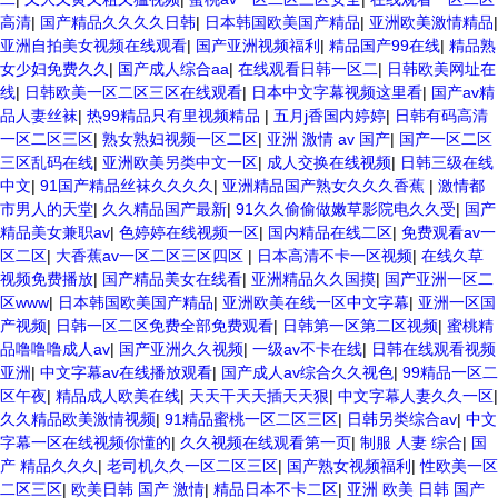
高清
|
国产精品久久久久日韩
|
日本韩国欧美国产精品
|
亚洲欧美激情精品
|
亚洲自拍美女视频在线观看
|
国产亚洲视频福利
|
精品国产99在线
|
精品熟
女少妇免费久久
|
国产成人综合aa
|
在线观看日韩一区二
|
日韩欧美网址在
线
|
日韩欧美一区二区三区在线观看
|
日本中文字幕视频这里看
|
国产av精
品人妻丝袜
|
热99精品只有里视频精品
|
五月j香国内婷婷
|
日韩有码高清
一区二区三区
|
熟女熟妇视频一区二区
|
亚洲 激情 av 国产
|
国产一区二区
三区乱码在线
|
亚洲欧美另类中文一区
|
成人交换在线视频
|
日韩三级在线
中文
|
91国产精品丝袜久久久久
|
亚洲精品国产熟女久久久香蕉
|
激情都
市男人的天堂
|
久久精品国产最新
|
91久久偷偷做嫩草影院电久久受
|
国产
精品美女兼职av
|
色婷婷在线视频一区
|
国内精品在线二区
|
免费观看av一
区二区
|
大香蕉av一区二区三区四区
|
日本高清不卡一区视频
|
在线久草
视频免费播放
|
国产精品美女在线看
|
亚洲精品久久国摸
|
国产亚洲一区二
区www
|
日本韩国欧美国产精品
|
亚洲欧美在线一区中文字幕
|
亚洲一区国
产视频
|
日韩一区二区免费全部免费观看
|
日韩第一区第二区视频
|
蜜桃精
品噜噜噜成人av
|
国产亚洲久久视频
|
一级av不卡在线
|
日韩在线观看视频
亚洲
|
中文字幕av在线播放观看
|
国产成人av综合久久视色
|
99精品一区二
区午夜
|
精品成人欧美在线
|
天天干天天插天天狠
|
中文字幕人妻久久一区
|
久久精品欧美激情视频
|
91精品蜜桃一区二区三区
|
日韩另类综合av
|
中文
字幕一区在线视频你懂的
|
久久视频在线观看第一页
|
制服 人妻 综合
|
国
产 精品久久久
|
老司机久久一区二区三区
|
国产熟女视频福利
|
性欧美一区
二区三区
|
欧美日韩 国产 激情
|
精品日本不卡二区
|
亚洲 欧美 日韩 国产