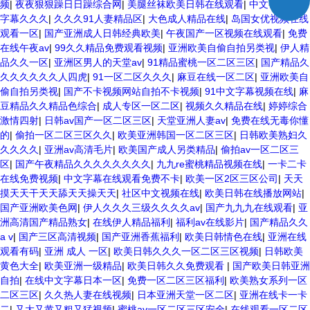
频
|
夜夜狠狠躁日日躁综合网
|
美腿丝袜欧美日韩在线观看
|
中文字幕中文
字幕久久久
|
久久久91人妻精品区
|
大色成人精品在线
|
岛国女优视频在线
观看一区
|
国产亚洲成人日韩经典欧美
|
午夜国产一区视频在线观看
|
免费
在线午夜av
|
99久久精品免费观看视频
|
亚洲欧美自偷自拍另类视
|
伊人精
品久久一区
|
亚洲区男人的天堂av
|
91精品蜜桃一区二区三区
|
国产精品久
久久久久久久人四虎
|
91一区二区久久久
|
麻豆在线一区二区
|
亚洲欧美自
偷自拍另类视
|
国产不卡视频网站自拍不卡视频
|
91中文字幕视频在线
|
麻
豆精品久久精品色综合
|
成人专区一区二区
|
视频久久精品在线
|
婷婷综合
激情四射
|
日韩av国产一区二区三区
|
天堂亚洲人妻av
|
免费在线无毒你懂
的
|
偷拍一区二区三区久久
|
欧美亚洲韩国一区二区三区
|
日韩欧美熟妇久
久久久久
|
亚洲av高清毛片
|
欧美国产成人另类精品
|
偷拍av一区二区三
区
|
国产午夜精品久久久久久久久久
|
九九re蜜桃精品视频在线
|
一卡二卡
在线免费视频
|
中文字幕在线观看免费不卡
|
欧美一区2区三区公司
|
天天
摸天天干天天舔天天操天天
|
社区中文视频在线
|
欧美日韩在线播放网站
|
国产亚洲欧美色网
|
伊人久久久三级久久久久av
|
国产九九九在线观看
|
亚
洲高清国产精品熟女
|
在线伊人精品福利
|
福利av在线影片
|
国产精品久久
a v
|
国产三区高清视频
|
国产亚洲香蕉福利
|
欧美日韩情色在线
|
亚洲在线
观看有码
|
亚洲 成人 一区
|
欧美日韩久久久一区二区三区视频
|
日韩欧美
黄色大全
|
欧美亚洲一级精品
|
欧美日韩久久免费观看
|
国产欧美日韩亚洲
自拍
|
在线中文字幕日本一区
|
免费一区二区三区福利
|
欧美熟女系列一区
二区三区
|
久久热人妻在线视频
|
日本亚洲天堂一区二区
|
亚洲在线卡一卡
二
|
又大又黄又粗又猛视频
|
蜜桃av一区二区三区安全
|
在线观看一区二区