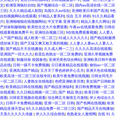
文
|
欧洲亚洲疯狂自拍
|
国产视频综合一区二区
|
国内av高清在线一区二区
三区
|
久久久精品成人影院
|
岛国久久av综合
|
亚洲欧美日本国产高清
|
9色
自拍视频网站在线观看
|
97精品人妻系列
|
综合 五月 婷婷
|
91久久精品看
片
|
亚洲啪啪啪在线视频网站
|
中文字幕 亚洲 图片
|
精品人妻久久网址
|
国
产丝袜制服啪啪
|
欧美性生交大片免费观看
|
午夜av在线观看免费
|
日韩在
线观看视频免费不卡
|
亚洲综合视频三区
|
9在线免费观看视频
|
人人爱人
人艹国产精品
|
成人欧美一区二区三
|
91成人久久久久久
|
国产精品制服诱
惑丝袜天堂
|
国产又猛又爽又粗又黄的视频
|
人人妻人人妻av人人妻人人
妻
|
国产精品天天在线播放
|
久久成人网一二三
|
久久久久高清在线观看
|
亚洲国产一区久久久
|
欧亚乱色熟女一区二区免费的
|
亚洲久草视频免费
在线观看
|
制服丝袜 校园春色
|
亚洲另类色综合网站
|
亚洲欧美日韩午夜精
品在线
|
日韩一级不卡免费视频
|
日日夜夜精品在线观看
|
偷拍av一区二区
三区
|
亚洲高清国产精品
|
五月天丁香色婷婷开心五月
|
亚洲天色在线视频
|
欧美高清一区二区三区在线专区
|
欧美午夜免费在线视频
|
日韩女同毛片
一区二区三区
|
人妻熟女在线电影
|
色吧亚洲欧美另类
|
美女国产日韩欧美
色
|
欧美精品日韩在线视频
|
国产精品亚洲福利
|
美日韩免费视频一区二区
在线观看
|
久久日精品视频一区二区
|
国产 精品 熟女
|
欧美日韩 一区二区
观看
|
日韩首页视频在线观看
|
综合网五月激情五月激情
|
伊人色综合久久
久
|
日韩不卡免费精品视频
|
亚洲一区二区 日韩
|
国产色网在线视频
|
欧美
精品亚洲天堂a
|
9久久久精品免费一区二区三区
|
国产精品天天在线播放
|
天美久久久久久传媒
|
伊人久久综合很色
|
色熟老女人激情网
|
在线 91 久