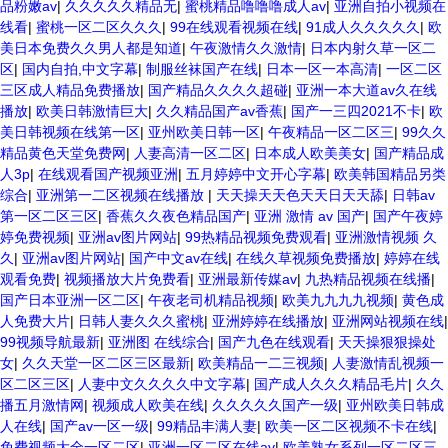
品粉嫩av
|
久久久久久精品无
|
蜜桃精品噜噜噜成人av
|
亚洲自拍小视频在
线看
|
蜜桃一区二区久久久
|
99在线观看视频在线
|
91成人久久久久久
|
欧
美日本免费久久男人都是知道
|
午夜激情久久激情
|
日本内射久草一区二
区
|
国内自拍,中文字幕
|
制服丝袜国产在线
|
日本一区一本高清
|
一区二区
三区成人精品免费播放
|
国产精品久久久久超碰
|
亚洲一本大道av久在线
播放
|
欧美日韩激情巨大
|
久久精品国产av香蕉
|
国产一三四2021不卡
|
欧
美日韩视频在线第一区
|
亚州欧美日韩一区
|
午夜精品一区二区三
|
99久久
精品黄色天堂免费网
|
人妻高清一区二区
|
日本成人欧美美女
|
国产精品成
人3p
|
在线观看国产视频亚洲
|
五月婷婷中文开心字幕
|
欧美韩国精品另类
综合
|
亚洲第一二区视频在线播放
|
天天操天天色天天日天天舔
|
日韩av
第一区二区三区
|
香蕉久久夜色精品国产
|
亚洲 激情 av 国产
|
国产午夜婷
婷免费视频
|
亚洲av图片网站
|
99热精品视频免费观看
|
亚洲激情视频 久
久
|
亚洲av图片网站
|
国产中文av在线
|
在线久草视频免费播放
|
婷婷在线
观看免费
|
视频播放大片免费看
|
亚洲最新传媒av
|
九热精品视频在线播
|
国产日本亚洲一区二区
|
午夜老司机精品视频
|
欧美九九九九视频
|
黄色成
人免费大片
|
日韩人妻久久久蜜桃
|
亚洲婷婷在线播放
|
亚洲网站视频在线
|
99视频导航最新
|
亚洲图 在线综合
|
国产九色在线观看
|
天天操狠狠操处
女
|
久久天堂一区二区三区最新
|
欧美精品一二三视频
|
人妻激情乱视频一
区二区三区
|
人妻中文久久久久中文字幕
|
国产成人久久久精品毛片
|
久久
播五月激情网
|
视频成人欧美在线
|
久久久久久国产一级
|
亚州欧美日韩成
人在线
|
国产av一区一级
|
99精品丰满人妻
|
欧美一区二区视频不卡在线
|
免费视频大全一区二区
|
亚洲一区二区在线av
|
欧美熟女系列一区二区三