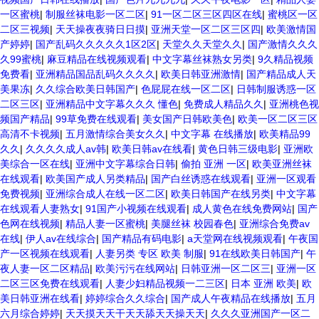
一区蜜桃
|
制服丝袜电影一区二区
|
91一区二区三区四区在线
|
蜜桃区一区
二区三视频
|
天天操夜夜骑日日摸
|
亚洲天堂一区二区三区四
|
欧美激情国
产婷婷
|
国产乱码久久久久久1区2区
|
天堂久久天堂久久
|
国产激情久久久
久99蜜桃
|
麻豆精品在线视频观看
|
中文字幕丝袜熟女另类
|
9久精品视频
免费看
|
亚洲精品国品乱码久久久久
|
欧美日韩亚洲激情
|
国产精品成人天
美果冻
|
久久综合欧美日韩国产
|
色屁屁在线一区二区
|
日韩制服诱惑一区
二区三区
|
亚洲精品中文字幕久久久 懂色
|
免费成人精品久久
|
亚洲桃色视
频国产精品
|
99草免费在线观看
|
美女国产日韩欧美色
|
欧美一区二区三区
高清不卡视频
|
五月激情综合美女久久
|
中文字幕 在线播放
|
欧美精品99
久久
|
久久久久成人av韩
|
欧美日韩av在线看
|
黄色日韩三级电影
|
亚洲欧
美综合一区在线
|
亚洲中文字幕综合日韩
|
偷拍 亚洲 一区
|
欧美亚洲丝袜
在线观看
|
欧美国产成人另类精品
|
国产白丝诱惑在线观看
|
亚洲一区观看
免费视频
|
亚洲综合成人在线一区二区
|
欧美日韩国产在线另类
|
中文字幕
在线观看人妻熟女
|
91国产小视频在线观看
|
成人黄色在线免费网站
|
国产
色网在线视频
|
精品人妻一区蜜桃
|
美腿丝袜 校园春色
|
亚洲综合免费av
在线
|
伊人av在线综合
|
国产精品有码电影
|
a天堂网在线视频观看
|
午夜国
产一区视频在线观看
|
人妻另类 专区 欧美 制服
|
91在线欧美日韩国产
|
午
夜人妻一区二区精品
|
欧美污污在线网站
|
日韩亚洲一区二区三
|
亚洲一区
二区三区免费在线观看
|
人妻少妇精品视频一二三区
|
日本 亚洲 欧美
|
欧
美日韩亚洲在线看
|
婷婷综合久久综合
|
国产成人午夜精品在线播放
|
五月
六月综合婷婷
|
天天摸天天干天天舔天天操天天
|
久久久亚洲国产一区二