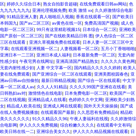
区
|
婷婷久久综合日本
|
熟女自拍影音超碰
|
在线免费观看日韩av网站
|
色
九九九九九九九
|
亚洲伦理视频免费
|
欧美 激情 xx
|
久久婷激情综合电影
网
|
91精品亚洲人妻
|
真人啪啪后入视频
|
香蕉在线观看一区
|
国产欧美日
本韩国九
|
国产av二区三区
|
av黄色在线一区
|
免费高清国产视频
|
成人色
电影一区二区三区
|
99只有这里精彩视频15
|
日本综合一区二区
|
亚洲欧美
国产原创一区二区三区
|
国产在线欧美精品日韩 图
|
伊人色综合一区二区
三区在线观看
|
亚洲久草视频免费在线观看
|
日本人妻一区二区三区中文
字幕
|
在线观看亚洲视频一区二
|
人妻视频看一区二区
|
五月小丁香啪啪啪
|
亚洲日本一二三区
|
亚洲日本成人福利
|
日本最新免费一区二区
|
无套内射
性感少妇
|
午夜宅男在线网址
|
亚洲高清国产精品熟女
|
久久久久久黄色网
|
无套内射性感少妇
|
人妻 中文字幕一区
|
国内精品久久久久久婷婷
|
欧美人
妻在线免费观看
|
国产亚洲综合一区二区在线观看
|
亚洲美图校园春色
|
亚
洲av日韩av自拍偷拍
|
最新日韩精品视频
|
国产综合一区在线观看
|
中文字
幕一区二区成人av
|
久久人人91精品
|
久久久久99国产亚洲在在线看
|
美
日韩熟妇av对
|
激情情色在线电影
|
日本免费电影一区二区
|
欧美国产一区
二区在线视频
|
亚洲精品成人在线看
|
色婷婷久久中文网
|
亚洲欧美少妇熟
女
|
精品成人欧美在线
|
亚洲成人网在线观看
|
国外天天天操操操
|
国产成
在线人免费视频播放
|
在线观看国产最新
|
久久思思有免费精品6
|
精品欧
美久久久久久久
|
91久久精品久久96
|
午夜人妻福利在线视
|
久久婷激情综
合电影网
|
伊人久久久免费视频
|
综合粉嫩久久久久
|
在线观看中文有码
|
欧美日韩在线一二
|
亚洲综合美女久久
|
伊人久久久精品视频在线观看
|
日