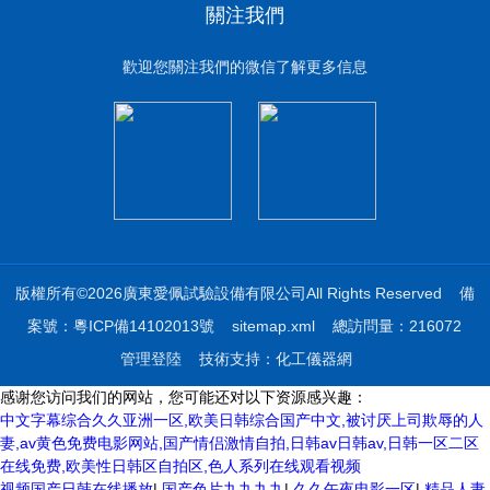
關注我們
歡迎您關注我們的微信了解更多信息
版權所有©2026廣東愛佩試驗設備有限公司All Rights Reserved
備
案號：粵ICP備14102013號
sitemap.xml
總訪問量：216072
管理登陸
技術支持：
化工儀器網
感谢您访问我们的网站，您可能还对以下资源感兴趣：
中文字幕综合久久亚洲一区,欧美日韩综合国产中文,被讨厌上司欺辱的人
妻,av黄色免费电影网站,国产情侣激情自拍,日韩av日韩av,日韩一区二区
在线免费,欧美性日韩区自拍区,色人系列在线观看视频
视频国产日韩在线播放
|
国产色片九九九九
|
久久午夜电影一区
|
精品人妻