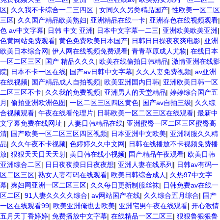
区
|
久久我不卡综合一二三四区
|
女同久久另类精品国产
|
性欧美一区二区
三区
|
久久国产精品欧美熟妇
|
亚洲精品在线一卡
|
亚洲春色在线视频观看
|
色 av中文字幕
|
日韩 中文 亚洲
|
日本中文字幕一二三
|
亚洲欧美欧美亚洲
|
色黄网站免费观看
|
黄色免费欧美日本国产
|
日韩日日操夜夜爽电影
|
亚洲
欧美日本综合网
|
伊人网在线视频免费观看
|
青青草原成人尤物
|
在线日本
一区二区三区
|
国产 精品久久久
|
欧美在线偷拍日韩精品
|
激情亚洲在线影
院
|
日本不卡一区在线
|
国产av日韩中文字幕
|
久久人妻免费视频
|
av亚洲
在线视频
|
国产精品成人自拍视频
|
欧美亚洲国内日韩
|
亚洲欧美日韩一区
二区三区不卡
|
久久我的免费视频
|
亚洲男人的天堂精品
|
婷婷综合国产五
月
|
偷拍亚洲欧洲色图
|
一区二区三区四区黄色
|
国产av自拍三级
|
久久综
合视频观看
|
午夜在线看伦理片
|
日韩欧美一区二区三区在线观看
|
最新中
文字幕免费在线网址
|
人妻日韩精品在线
|
亚洲蜜臀一区二区三区蜜臀高
清
|
国产欧美一区二区三区四区视频
|
日本亚洲中文欧美
|
亚洲制服久久精
品
|
久久午夜不卡视频
|
色婷婷久久中文网
|
日韩在线播放不卡视频免费播
放
|
狠狠天天日天天射
|
美日韩在线小视频
|
国产精品午夜观看
|
欧美日韩
亚洲综合二区
|
日日夜夜摸日日夜夜想
|
亚洲人妻在线系列
|
日韩av有码一
区二区三区
|
熟女人妻有码在线观看
|
欧美日韩综合成人
|
久热97中文字
幕
|
爽妇网亚洲一区二区三区
|
久久每日更新制服丝袜
|
日韩免费av在线一
区二区
|
91人妻久久久久综合
|
av网站国产在线
|
久久综合五月综合
|
国产
一区在线观看99
|
欧美亚洲俺也去欧美
|
亚洲宅男午夜在线观看
|
开心激情
五月天丁香婷婷
|
免费播放中文字幕
|
在线精品一区二区三
|
狠狠鲁狠狠鲁