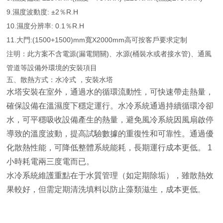
9.濕度波動度: ±2％R.H
10.濕度分辨率: 0.1％R.H
11.大門:(1500+1500)mm寬X2000mm高可按客戶要求定制
注明：此方案不含電源(漏電開關)、水源(桶裝水或者接水管)、通風
管道等設備外環境的安裝項目
五、散熱方式：水冷式 ，安裝水塔
水塔安裝在室外，通過水的循環流動性，可快速帶走熱量，
確保設備在溫濕度下穩定運行。水冷系統通過持續循環冷卻
水，可平穩吸收設備產生的熱量，避免風冷系統因風扇啟停
導致的溫度波動，提高試驗數據的重復性和可靠性。通過優
化散熱性能，可降低整體系統能耗，長期運行成本更低。 1
小時耗電兩三度電而已。
水冷系統維護重點在于水質管理（如定期除垢），雖散熱效
果較好，但需定期清洗填料以防止藻類滋生，成本更低
。