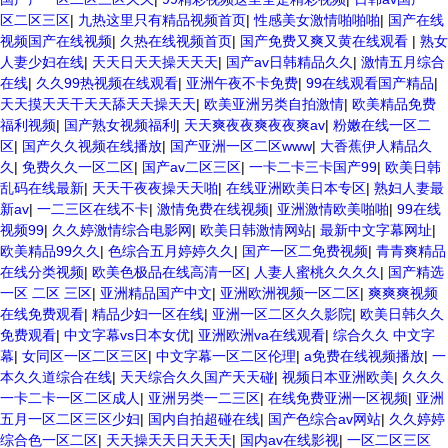
区二区三区
|
九热这里只有精品视频首页
|
性感美女激情啪啪啪
|
国产在线
视频国产在线视频
|
久热在线视频首页
|
国产免费又爽又黄在线观看
|
熟女
人妻少妇在线
|
天天日天天操天天天
|
国产av日韩精品久久
|
激情五月综合
在线
|
久久99热视频在线观看
|
亚洲午夜不卡免费
|
99在线观看国产精品
|
天天摸天天干天天舔天天操天天
|
欧美亚洲另类自拍激情
|
欧美精品免费
福利视频
|
国产熟女视频福利
|
天天爽夜夜爽夜夜爽av
|
粉嫩在线一区二
区
|
国产久久视频在线播放
|
国产亚洲一区二区www
|
大香蕉伊人精品久
久
|
免费久久一区二区
|
国产av二区三区
|
一卡二卡三卡国产99
|
欧美日韩
乱码在线最新
|
天天干夜夜操天天啪
|
在线亚洲欧美日本专区
|
熟妇人妻最
新av
|
一二三区在线不卡
|
激情免费在线视频
|
亚洲激情欧美啪啪
|
99在线
视频99
|
久久婷激情综合电影网
|
欧美日韩激情网站
|
最新中文字幕网址
|
欧美精品99久久
|
色综合五月婷婷久久
|
国产一区二免费视频
|
青青爽精品
在线分类视频
|
欧美色极品在线高清一区
|
人妻人蜜桃久久久久
|
国产精选
一区 二区 三区
|
亚洲精品国产中文
|
亚洲欧洲视频一区二区
|
爽爽爽视频
在线免费观看
|
精品少妇一区在线
|
亚洲一区二区久久影院
|
欧美日韩久久
免费观看
|
中文字幕vs日本女优
|
亚洲欧洲va在线观看
|
综合久久 中文字
幕
|
女同区一区二区三区
|
中文字幕一区二区伦理
|
a免费在线视频播放
|
一
本久久道综合在线
|
天天综合久久国产天天碰
|
视频日本亚洲欧美
|
久久久
一卡二卡一区二区成人
|
亚洲另类一二三区
|
在线免费亚洲一区视频
|
亚洲
五月一区二区三区少妇
|
国内自拍超碰在线
|
国产色综合av网站
|
久久婷婷
综合色一区二区
|
天天操天天日天天天
|
国内av在线影视
|
一区二区三区