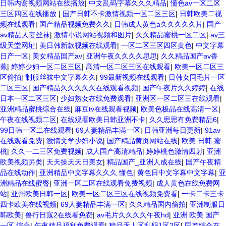
日韩内谢视频网站在线播放
|
中文乱码字幕久久久精品
|
懂色av一区二区
三区四区在线播放
|
国产日韩不卡激情视频一区二区三区
|
日韩欧美二视
频在线观看
|
国产精品视频免费久久
|
日韩成人黄色a久久久久久片
|
国产
av精品人妻丝袜
|
激情小说网站视频和图片
|
久久精品蜜桃一区二区
|
av三
级天堂网址
|
美日韩新款视频在线观看
|
一区二区三区四区黄色
|
中文字幕
日产一区
|
美女精品国产av
|
亚洲午夜久久久久思思
|
久久精品国产av香
蕉
|
婷婷少妇一区二区三区
|
高清一区二区三区在线观看
|
欧美一区二区三
区偷拍
|
制服丝袜中文字幕久久
|
99最新视频在线观看
|
日韩女同毛片一区
二区三区
|
国产精品久久久久久在线观看视频
|
国产午夜片久久婷婷
|
在线
日本一区二区三区
|
少妇熟女在线免费观看
|
亚洲区一区二区三在线观看
|
亚洲精品蜜桃综合在线
|
麻豆tv在线观看视频
|
欧美色极品在线高清一区
|
午夜在线视频二区
|
在线观看欧美日韩亚洲不卡
|
久久思思有免费精品6
|
99日韩一区二在线观看
|
69人妻精品丰满一区
|
日韩亚洲每日更新
|
91av
在线观看免费
|
激情文学少妇小说
|
国产精品黄页网站在线
|
欧美 日韩 蜜
桃
|
久久一二三区免费视频
|
成人国产高清精品
|
婷婷桃色激情四射
|
亚洲
欧美视频另类
|
天天操天天日美女
|
精品国产_亚洲人成在线
|
国产午夜精
品在线动作
|
亚洲精品中文字幕久久久 懂色
|
黄色日中文字幕中文字幕
|
亚
洲精品在线蜜臀
|
亚洲一区二区在线观看免费视频
|
成人黄色在线免费网
站
|
亚州欧美日韩一区
|
欧美一区二区三区在线视频免费看
|
一卡二卡三卡
四卡欧美在线视频
|
69人妻精品丰满一区
|
久久精品国内偷拍
|
亚洲制服日
韩欧美
|
兽行日寇2在线看免费
|
av毛片久久久久午夜hd
|
亚洲 欧美 国产
一区 综合
|
午夜精品福利免费观看
|
精品无人区乱码1区2区
|
国产综合在