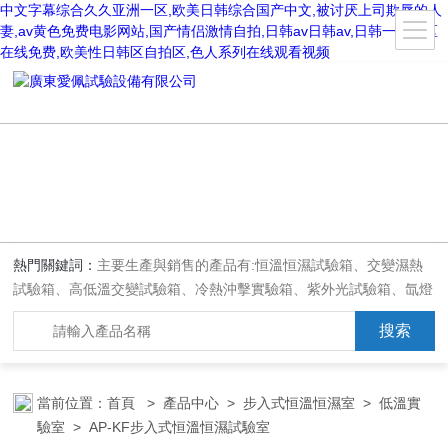
中文字幕综合久久亚洲一区,欧美日韩综合国产中文,被讨厌上司欺辱的人
妻,av黄色免费电影网站,国产情侣激情自拍,日韩av日韩av,日韩一区二区
在线免费,欧美性日韩区自拍区,色人系列在线观看视频
熱門關鍵詞：
主要生產與銷售的產品有:恒溫恒濕試驗箱、交變濕熱
試驗箱、高低溫交變試驗箱、冷熱沖擊實驗箱、紫外光試驗箱、氙燈
老化箱、恒溫恒濕實驗室、沙塵試驗箱、淋雨試驗箱、鹽水噴霧試驗
箱、各種振動試驗臺、拉力試驗機、蒸汽老化試驗機、跌落試驗機、
插拔力試驗機、按健壽命試驗機、紙帶耐磨擦試驗機、工業烘烤箱
當前位置：
首頁
>
產品中心
>
步入式恒溫恒濕室
>
低溫實
驗室
> AP-KF步入式恒溫恒濕試驗室