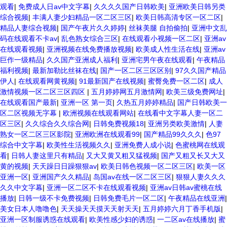
观看
|
免费成人日av中文字幕
|
久久久久国产日韩欧美
|
亚洲欧美日韩另类
综合视频
|
丰满人妻少妇精品一区二区三区
|
欧美日韩高清专区一区二区
|
精品人妻综合视频
|
国产午夜片久久婷婷
|
丝袜美腿 自拍偷拍
|
亚洲中文乱
码在线观看不卡av
|
乱色熟女综合三区
|
在线观看小视频一区二区
|
亚洲av
在线观看视频
|
亚洲视频在线免费播放视频
|
欧美成人性生活在线
|
亚洲av
巨作一级精品
|
久久国产亚洲成人福利
|
亚洲宅男午夜在线观看
|
午夜精品
福利视频
|
最新加勒比丝袜在线
|
国产一区二区三区区别
|
97久久国产精品
伊人
|
在线观看网黄视频
|
91最新国产在线视频
|
蜜臀免费一区二区
|
成人
激情视频一区二区三区四区
|
五月婷婷网五月激情网
|
欧美三级免费网址
|
在线观看国产最新
|
亚洲一区 第一页
|
久热五月婷婷精品
|
国产日韩欧美一
区二区视频无字幕
|
欧洲视频在线观看网站
|
在线看中文字幕人妻一区二
区三区
|
久久综合久久综合网
|
日韩免费视频18
|
亚洲另类欧美激情
|
人妻
熟女一区二区三区影院
|
亚洲欧洲在线观看99
|
国产精品99久久久
|
色97
综合中文字幕
|
欧美性生活视频久久
|
亚洲免费人成小说
|
色蜜桃网在线观
看
|
日韩人妻这里只有精品
|
又大又黄又粗又猛视频
|
国产又粗又长又大又
黄的视频
|
天天躁日日躁狠狠av
|
欧美日韩色视频一区二区三区
|
欧美一区
亚洲一区
|
亚洲国产久久精品
|
岛国av在线一区二区三区
|
狠狠人妻久久久
久久中文字幕
|
亚洲一区二区不卡在线观看视频
|
亚洲av日韩av蜜桃在线
播放
|
日韩一级不卡免费视频
|
日韩免费毛片一区二区
|
午夜精品在线亚洲
|
美女日本人噜噜色
|
天天操天天摸天天射天天
|
五月婷婷六月丁香手机版
|
亚洲一区制服诱惑在线观看
|
欧美性感少妇的诱惑
|
一二区av在线播放
|
蜜