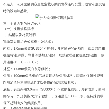
不進入，制冷設備的容量按空載狀態的負荷進行配置，適當考慮試驗
時的設備加熱量。
三、主要方案的技術要求
（一）技術規格指標
1）結構以及材質說明
實驗室采用組合式庫板拼裝結構；
內壁：1.0mm優質SUS304不銹鋼，具有良好的耐熱性，低溫強度和
機械特性;沖壓、彎曲等熱加工性好，無熱處理硬化現象(無磁性，使
用溫度-196℃~800℃)；
外壁：1.0mm優質白灰彩鋼板；
保溫：100mm保溫板的芯材采用絕熱保溫材料，庫體的保溫性能可
以滿足溫升速率非線性3℃/分鐘的保溫試驗要求；
底板：表面采用3.0mm（SUS304）不銹鋼花紋板，具有防滑，使用
壽命長，外形美觀大方等優點，，保溫層是100mm厚，在特殊的環
境下起到有效的保護作用。
四、主體試驗間參數總體情況