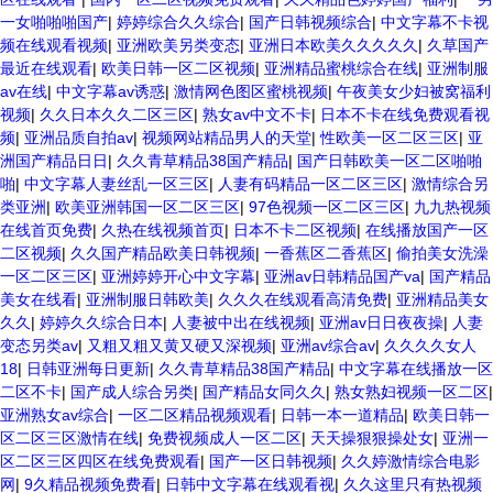
一女啪啪啪国产
|
婷婷综合久久综合
|
国产日韩视频综合
|
中文字幕不卡视
频在线观看视频
|
亚洲欧美另类变态
|
亚洲日本欧美久久久久久
|
久草国产
最近在线观看
|
欧美日韩一区二区视频
|
亚洲精品蜜桃综合在线
|
亚洲制服
av在线
|
中文字幕av诱惑
|
激情网色图区蜜桃视频
|
午夜美女少妇被窝福利
视频
|
久久日本久久二区三区
|
熟女av中文不卡
|
日本不卡在线免费观看视
频
|
亚洲品质自拍av
|
视频网站精品男人的天堂
|
性欧美一区二区三区
|
亚
洲国产精品日日
|
久久青草精品38国产精品
|
国产日韩欧美一区二区啪啪
啪
|
中文字幕人妻丝乱一区三区
|
人妻有码精品一区二区三区
|
激情综合另
类亚洲
|
欧美亚洲韩国一区二区三区
|
97色视频一区二区三区
|
九九热视频
在线首页免费
|
久热在线视频首页
|
日本不卡二区视频
|
在线播放国产一区
二区视频
|
久久国产精品欧美日韩视频
|
一香蕉区二香蕉区
|
偷拍美女洗澡
一区二区三区
|
亚洲婷婷开心中文字幕
|
亚洲av日韩精品国产va
|
国产精品
美女在线看
|
亚洲制服日韩欧美
|
久久久在线观看高清免费
|
亚洲精品美女
久久
|
婷婷久久综合日本
|
人妻被中出在线视频
|
亚洲av日日夜夜操
|
人妻
变态另类av
|
又粗又粗又黄又硬又深视频
|
亚洲av综合av
|
久久久久女人
18
|
日韩亚洲每日更新
|
久久青草精品38国产精品
|
中文字幕在线播放一区
二区不卡
|
国产成人综合另类
|
国产精品女同久久
|
熟女熟妇视频一区二区
|
亚洲熟女av综合
|
一区二区精品视频观看
|
日韩一本一道精品
|
欧美日韩一
区二区三区激情在线
|
免费视频成人一区二区
|
天天操狠狠操处女
|
亚洲一
区二区三区四区在线免费观看
|
国产一区日韩视频
|
久久婷激情综合电影
网
|
9久精品视频免费看
|
日韩中文字幕在线观看视
|
久久这里只有热视频