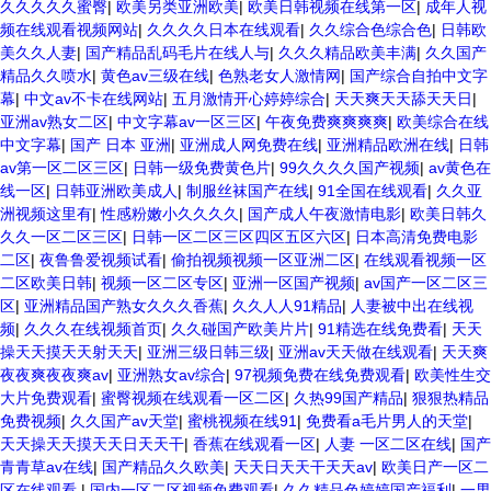
久久久久久蜜臀
|
欧美另类亚洲欧美
|
欧美日韩视频在线第一区
|
成年人视
频在线观看视频网站
|
久久久久日本在线观看
|
久久综合色综合色
|
日韩欧
美久久人妻
|
国产精品乱码毛片在线人与
|
久久久精品欧美丰满
|
久久国产
精品久久喷水
|
黄色av三级在线
|
色熟老女人激情网
|
国产综合自拍中文字
幕
|
中文av不卡在线网站
|
五月激情开心婷婷综合
|
天天爽天天舔天天日
|
亚洲av熟女二区
|
中文字幕av一区三区
|
午夜免费爽爽爽爽
|
欧美综合在线
中文字幕
|
国产 日本 亚洲
|
亚洲成人网免费在线
|
亚洲精品欧洲在线
|
日韩
av第一区二区三区
|
日韩一级免费黄色片
|
99久久久久国产视频
|
av黄色在
线一区
|
日韩亚洲欧美成人
|
制服丝袜国产在线
|
91全国在线观看
|
久久亚
洲视频这里有
|
性感粉嫩小久久久久
|
国产成人午夜激情电影
|
欧美日韩久
久久一区二区三区
|
日韩一区二区三区四区五区六区
|
日本高清免费电影
二区
|
夜鲁鲁爱视频试看
|
偷拍视频视频一区亚洲二区
|
在线观看视频一区
二区欧美日韩
|
视频一区二区专区
|
亚洲一区国产视频
|
av国产一区二区三
区
|
亚洲精品国产熟女久久久香蕉
|
久久人人91精品
|
人妻被中出在线视
频
|
久久久在线视频首页
|
久久碰国产欧美片片
|
91精选在线免费看
|
天天
操天天摸天天射天天
|
亚洲三级日韩三级
|
亚洲av天天做在线观看
|
天天爽
夜夜爽夜夜爽av
|
亚洲熟女av综合
|
97视频免费在线免费观看
|
欧美性生交
大片免费观看
|
蜜臀视频在线观看一区二区
|
久热99国产精品
|
狠狠热精品
免费视频
|
久久国产av天堂
|
蜜桃视频在线91
|
免费看a毛片男人的天堂
|
天天操天天摸天天日天天干
|
香蕉在线观看一区
|
人妻 一区二区在线
|
国产
青青草av在线
|
国产精品久久欧美
|
天天日天天干天天av
|
欧美日产一区二
区在线观看
|
国内一区二区视频免费观看
|
久久精品色婷婷国产福利
|
一男