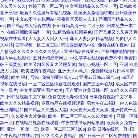
久久天堂久久
|
婷婷丁香一区二区
|
中文字幕精品久久天堂一区
|
日韩欧美
亚洲三级
|
最新久久这里只有精品视频
|
性感美女激情啪啪啪
|
亚州欧美日
韩一区
|
中文av不卡在线网站
|
夜夜摸天天操人人上
|
亚洲国产精品久久
av
|
国产精品成人综合在线
|
日韩有码高清一区二区三区
|
日本免费一本二
本
|
在线亚洲欧美福利一区
|
91精品偷拍校园春色
|
国产又粗又长又黄又爽
视频在线观看
|
人人妻人人日人人干
|
麻豆人妻少妇精品视频
|
免费伊人久
久网站
|
四季视频一区二区三区
|
韩国亚洲精品中文
|
免费在线午夜av
|
国
产精品久久久久久久久久久黑人
|
亚洲精品在线亚洲
|
丝袜制服偷拍自拍
|
国内av在线影视
|
五月天精品新网址
|
中文字幕在线观看免费不卡
|
免费日
韩三级黄色
|
欧美又粗又长又大又硬又黄
|
黄色小视频一区二区
|
亚洲 欧美
成人 另类
|
欧美激情午夜精品
|
亚洲天堂av毛片
|
免费特级淫片日本高清
视频
|
欧美 福利 导航
|
免费的亚洲成人av
|
亚洲av日韩av综合av
|
69国产
视频在线播放
|
一区二区三区综合在线观看
|
国产三区av在线
|
成人国产黄
色一级片
|
中文字幕亚洲国产欧美
|
国产亚洲欧美日韩一区
|
99久久久是国
产
|
日韩乱视频中文字幕
|
免费在线无毒你懂的
|
日本免费视频中文字幕
|
欧美久久久精品视频
|
麻豆精品在线视频观看
|
男女午夜av福利
|
伊人色综
合亚洲精品
|
国产精品久久熟女人妻
|
天天爱天天透天天操
|
亚洲特黄一区
二区
|
久久黄色大片免费
|
欧美一区二区三区成人久久片欧美
|
亚洲一区视
频一区
|
在线精品视频在线观看
|
午夜在线播放网站播放
|
欧美美女免费一
区
|
亚洲一区 第一页
|
欧美一区二区三区720p
|
欧美 日韩在线第一页
|
国
产午夜精品在线动作
|
97久久久人妻精品
|
国产日韩一区二区免费自拍
|
国