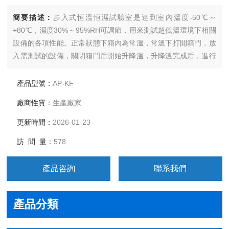
簡要描述：
步入式恒溫恒濕試驗室是達到室內溫度-50℃～
+80℃，濕度30%～95%RH可調節，用來測試超低溫環境下相關
設備的各項性能。正常狀態下箱內為常溫，常溫下打開箱門，放
入需測試的設備，關閉箱門后開始升降溫，升降溫完成后，進行
設備性能測試，在升降溫期間人員不進入，制冷設備的容量按空
載狀態的負荷進行配置，適當考慮試驗時的設備加熱量。
產品型號：
AP-KF
廠商性質：
生產廠家
更新時間：
2026-01-23
訪 問 量：
578
產品咨詢
聯系我們
產品分類