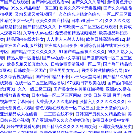
草国产在线观看
|
国产网站在线观看av
|
国产久久久久清纯
|
激情黄色开心
网站
|
99久久精品电影一区二区
|
欧美久久不卡无毒视频
|
国产久久精品偷
拍视频
|
又粗又猛又黄视频国产
|
久久综合老鸭窝色综合
|
一区二区三区最
性感的美女一级片
|
欧美久久国产精品
|
日本a亚洲一二区
|
久久久久久这
里都是精品
|
国产精品密久久久
|
日韩欧美一区二区三区在线观看
|
免费成
人深夜网站
|
久草华人av在线
|
免费视频精品视频精品
|
欧美极品熟妇另
类
|
精品国内在线大熟女
|
人人妻人人射人人搞
|
欧美日韩高清在线12
|
精
品亚洲国产av制服丝袜
|
亚洲成人日日夜夜
|
亚洲综合日韩在线亚洲欧美
专区
|
国产精品中文久久久久久
|
91国产精品丝袜久久久久
|
99久久熟女人
妻
|
精品人妻一区蜜桃
|
国产av在线中文字幕
|
国产激情高清一区二区三区
av
|
欧美又粗又长真做久久
|
日韩免费高清视频一区二区
|
国产热门精品第
1页91
|
日韩欧美一区国产
|
亚洲男男女女av
|
另类图片激情的综合网
|
99
久久综合视频精品
|
国产日韩精品不卡
|
av三级天堂网址
|
国产精品久线在
线观看
|
在线一区二区三区四区播放
|
97视频日韩欧美在线
|
国产热门精品
第1页91
|
久久一级二级三级
|
国产美女丝袜美腿狂躁视频
|
亚洲av久播在
线播放青青尤物
|
日本精品一区二区三区网站
|
欧美 日韩 亚洲 另类
|
在线
视频中文字幕日韩
|
大香蕉伊人久久电影网
|
激情六月久久久久久久久
|
亚
洲天堂黄色小视频
|
情色视频在线观看一区二区三区
|
亚洲天堂偷拍系列
|
亚洲精品成人在线看
|
一二三区在线不卡
|
日韩国产另类久久精品欣赏
|
美
日韩在线小视频
|
国产亚洲精品久久久久婷婷瑜伽
|
免费日本欧美中文字
幕
|
婷婷在线观看免费
|
国产精品久久久久久岛国欧美
|
亚洲欧美视频另类
|
色哟哟二区在线观看
|
欧美色极品在线高清一区
|
在线国产精品不卡
|
天堂