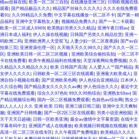
桃av丝袜在线
|
欧美一区二区三自拍
|
在线播放亚洲三区
|
日韩欧视频在线
观看
|
国产精品极品久久久
|
精品国产丝袜久久久久久
|
久久久在线免费观
看91
|
久久99精品久久免费
|
中文字幕在线播放一区二区不卡
|
国产第一精
品福利
|
亚洲中文字幕熟女人妻
|
视频精品免费久久
|
国产一卡二卡观看
|
欧美一区二区成人6969
|
欧美熟妇另类久久久精品
|
亚洲午夜日韩av
|
亚
洲日本成人福利
|
伊人久操在线视频
|
日韩国产另类久久精品欣赏
|
亚洲一
码欧洲二码
|
亚洲欧洲男人天堂双飞
|
人妻少妇一区二区夜夜躁
|
国产av自
拍第三页
|
亚洲资源伦理一区
|
久天啪天天久久98久久
|
国产久久久一区二
区
|
亚洲欧美日韩一区二区三区视频
|
亚洲欧美综合偷拍实拍
|
一区二区不
卡在线免费看
|
欧美午夜精品福利在线播放
|
天堂深夜网站免费视频
|
久久
久精品久久久精品久久久
|
欧美 日韩国产高清
|
人人爱人人艹国产精品
|
美
女伊人久久久久
|
日韩欧美一区二区三区在线观看
|
亚洲最大欧美成人
|
亚
洲自拍小视频在线看
|
国产亚洲欧美色网
|
伊人色综合亚洲精品
|
日本伊人
久久综合网
|
国产精品美女久久久久久av爽
|
伊人色综合久久久
|
最近中文
字幕在线免费观看
|
综合久久97色8
|
99久久99热综合
|
亚洲熟女69av
|
国
产精品视频综合网
|
国内一区二区视频免费观看
|
色就色av综合网
|
熟女少
妇人人人人
|
久久 亚洲 欧美 日韩
|
亚洲三级日韩三级
|
亚洲中文天天爽制
服
|
亚洲国产日韩情趣
|
国产一区2区三区在线观看
|
另类小说亚洲校园
|
天
天干天天日超碰
|
日韩一区欧美亚洲
|
最全av激情中文字幕资源
|
在线中文
字幕有码中文
|
亚洲国产成人在线播放
|
欧美视频日韩视频在线视频
|
欧美
高清一区二区三区在线专区
|
久久午夜国产免费电影
|
欧美精品久久久久
久又粗又长
|
免费日韩在线网址
|
日韩视频播放不卡
|
视频一区二区人妻中