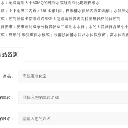
用水：絕緣電阻大于50MQ的純凈水或經過凈化處理自來水
水箱：上下兩層共內置＞15L水箱1個，自動補水供給內置加濕槽；水箱帶
方式：控制器輸出信號通過SSR固態繼電器實現高精度無觸點開關控制
質要求：要求達到國家分析實驗室二級用水水質，水的固體雜質含量小于1mg
方式：自動/手動雙重供水模式；設備預留補水口及水位觀察窗，當水位過
產品咨詢
產品：
的單位：
的姓名：