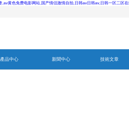
av黄色免费电影网站,国产情侣激情自拍,日韩av日韩av,日韩一区二区
產品中心
新聞中心
技術文章