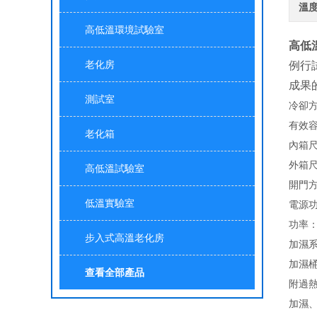
溫
高低溫環境試驗室
高低
老化房
例行
成果
測試室
冷卻方
有效容積
老化箱
內箱尺寸
外箱尺寸
高低溫試驗室
開門方
低溫實驗室
電源功率
功率：
步入式高溫老化房
加濕
加濕
查看全部產品
附過
加濕