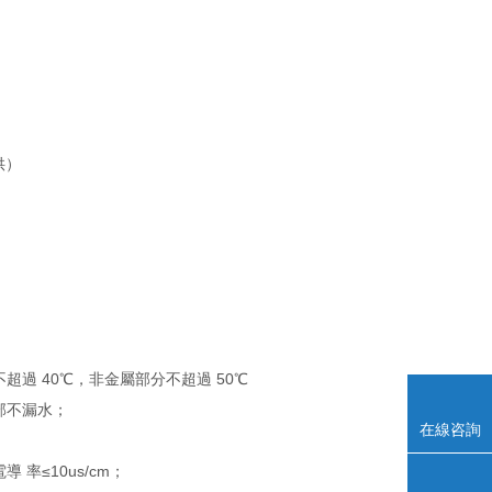
供）
過 40℃，非金屬部分不超過 50℃
部不漏水；
在線咨詢
電導
率≤10us/cm；