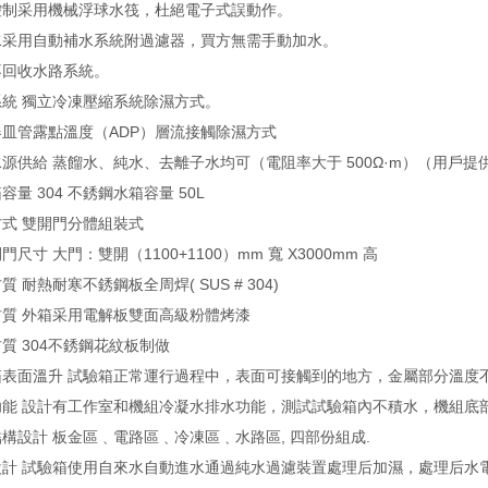
控制采用機械浮球水筏，杜絕電子式誤動作。
水采用自動補水系統附過濾器，買方無需手動加水。
不回收水路系統。
系統 獨立冷凍壓縮系統除濕方式。
器皿管露點溫度（ADP）層流接觸除濕方式
源供給 蒸餾水、純水、去離子水均可（電阻率大于 500Ω·m）（用戶提
容量 304 不銹鋼水箱容量 50L
方式 雙開門分體組裝式
門尺寸 大門：雙開（1100+1100）mm 寬 X3000mm 高
質 耐熱耐寒不銹鋼板全周焊( SUS # 304)
材質 外箱采用電解板雙面高級粉體烤漆
質 304不銹鋼花紋板制做
表面溫升 試驗箱正常運行過程中，表面可接觸到的地方，金屬部分溫度不超
功能 設計有工作室和機組冷凝水排水功能，測試試驗箱內不積水，機組底
構設計 板金區﹑電路區﹑冷凍區﹑水路區, 四部份組成.
設計 試驗箱使用自來水自動進水通過純水過濾裝置處理后加濕，處理后水