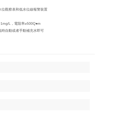
水位觀察表和低水位線報警裝置
/L，電阻率≥500Q●m
低時自動或者手動補充水即可