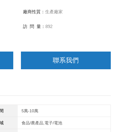
廠商性質：
生產廠家
訪 問 量：
892
聯系我們
間
5萬-10萬
域
食品/農產品,電子/電池