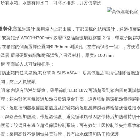
箱所有水箱、水盤有排水口，可將水排盡，并方便清洗
溫老化室
風道設計 采用箱內上部出風，下部回風的結構設計，通過擺葉
 安裝矩形 W600*H700mm 多層中空隔熱玻璃觀察窗 2 個，帶電子防霧
 在箱體的側面選擇位置開Ф250mm 測試孔（左右兩側各一個），方便
溫層 環保硬聚氨酯和耐高溫復合保溫材料，厚度≥ 100 mm
結構 平面嵌入式可旋轉把手；
可防止箱門任意晃動,其材質為 SUS #304； 耐高低溫之高張性硅膠發泡
打開，防止人員被鎖
明 箱內設有防潮防爆燈，采用節能 LED 18W,可清楚看到箱內四角測試
原理：箱內對流空氣經過加熱器后溫度會升高，通過強制循環把熱量擴展
方式：溫度控制器根據設定溫度及試驗箱內溫度感傳感器傳輸信號發送指令
器：鎳鉻合金加熱絲，帶超溫保護，避免循環風機因故停轉后加熱器持續
保護器：設備具有獨立超溫保護控制系統，可有效防止因控制器失控導致
裝置：采用高鎳不銹鋼鎧裝電熱管，具有缺水保護和防干燒保護