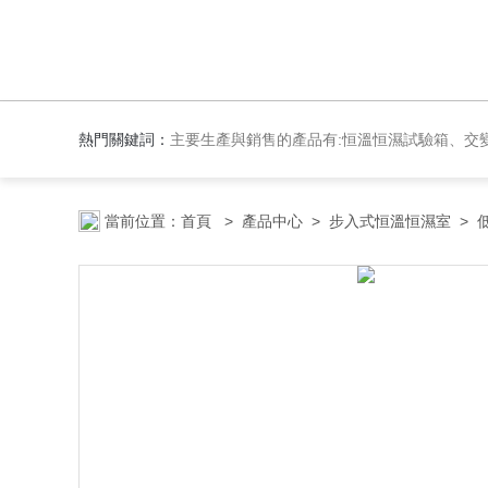
熱門關鍵詞：
主要生產與銷售的產品有:恒溫恒濕試驗箱、交變濕熱試驗箱、高低溫交變試驗箱、冷熱沖擊實驗箱、紫外光試驗箱、氙燈老化箱、恒溫
當前位置：
首頁
>
產品中心
>
步入式恒溫恒濕室
>