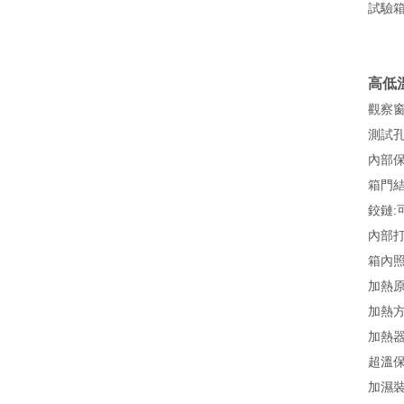
試驗
高低
觀察窗
測試孔
內部保
箱門
鉸鏈:
內部
箱內照
加熱
加熱
加熱
超溫
加濕