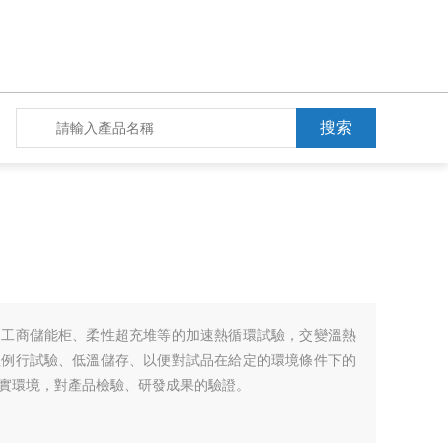
、工商儲能柜、柔性超充堆等的加速熱循環試驗，交變溫熱
溫例行試驗、低溫儲存、以便對試品在給定的環境條件下的
實環境，對產品檢驗、研發成果的驗證。