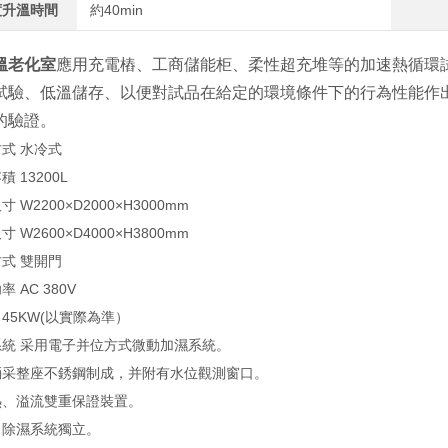
度升溫時間
約40min
溫老化室
應用充電樁、工商儲能柜、柔性超充堆等的加速熱循環
試驗、低溫儲存、以便對試品在給定的環境條件下的行為性能作
的驗證。
式 水冷式
 13200L
 W2200×D2000×H3000mm
 W2600×D4000×H3800mm
式 雙開門
 AC 380V
45KW(以實際為準）
系統 采用電子并位方式微動加濕系統。
桶采整座不銹鋼制成，并附有水位觀測窗口。
熱、溢流雙重保證裝置。
、除濕系統獨立。