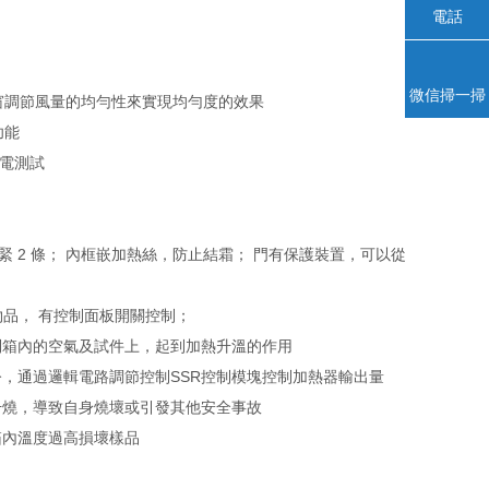
電話
微信掃一掃
窗調節風量的均勻性來實現均勻度的效果
功能
通電測試
迫緊 2 條； 內框嵌加熱絲，防止結霜； 門有保護裝置，可以從
物品， 有控制面板開關控制；
到箱內的空氣及試件上，起到加熱升溫的作用
，通過邏輯電路調節控制SSR控制模塊控制加熱器輸出量
干燒，導致自身燒壞或引發其他安全事故
箱內溫度過高損壞樣品