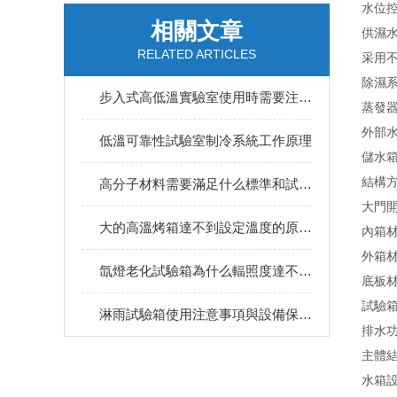
水位
相關文章
供濕
RELATED ARTICLES
采用
除濕
步入式高低溫實驗室使用時需要注意什么
蒸發
外部水
低溫可靠性試驗室制冷系統工作原理
儲水箱
結構
高分子材料需要滿足什么標準和試驗設備
大門開
大的高溫烤箱達不到設定溫度的原因是什么？
內箱材
外箱
氙燈老化試驗箱為什么輻照度達不到設定值呢？
底板材
試驗箱
淋雨試驗箱使用注意事項與設備保養規范
排水
主體結
水箱