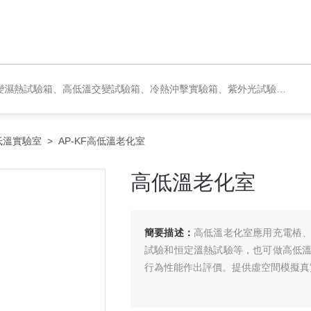
恒濕實驗室、沙塵試驗箱、淋雨試驗箱、鹽水噴霧試驗箱、各種振動試驗臺、拉力試驗機、蒸汽老化試驗機、跌落試驗機、插拔力試驗機、按健壽命試驗機、紙帶耐磨擦試驗機、工業烘烤箱
低溫實驗室
> AP-KF高低溫老化室
高低溫老化室
簡要描述：
高低溫老化室應用充電樁
試驗和恒定溫熱試驗等，也可做高低
行為性能作出評價。提供虛空間模擬真