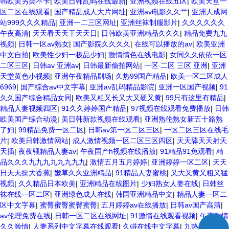
韩欧美另类不卡
|
欧美日韩乱码在线最新
|
亚洲视频在线五区
|
欧美天堂一
区二区在线观看
|
国产精品成人大片网址
|
亚洲av电影久久艹
|
亚洲人成网
站999久久久精品
|
亚洲一二三区网址
|
亚洲丝袜制服影片
|
久久久久久久
午夜高清
|
天天看天天干天天日
|
日韩欧美亚洲精品久久久
|
精品免费九九
视频
|
日韩一区av熟女
|
国产影院久久久久
|
在线可以播放的av
|
欧美亚洲
中文自拍
|
欧美性少妇一极品少妇
|
激情情色在线电影
|
女同久久依依一区
二区三区
|
日韩av 亚洲av
|
日韩最新偷拍网站
|
一区 二区 三区 亚洲
|
亚洲
天堂黄色小视频
|
亚洲午夜精品剧场
|
久热99国产精品
|
欧美一区二区成人
6969
|
国产综合av中文字幕
|
亚洲av乱码精品影院
|
亚洲一区国产视频
|
91
久久国产综合精品女同
|
欧美又粗又长又大又硬又黄
|
99只有这里有精品
|
精品人妻视频四区
|
91久久婷婷国产精品
|
97视频在线观看免费播放
|
日韩
欧美国产综合动漫
|
美日韩新款视频在线观看
|
亚洲熟伦熟女新五十路熟
了妇
|
99精品免费一区二区
|
日韩av第一区二区三区
|
一区二区三区在线毛
片
|
欧美日韩激情网站
|
成人激情视频一区二区三区四区
|
天天舔天天射天
天插
|
夜夜骚精品人妻av
|
午夜国产h视频在线播放
|
91精品91免观看
|
精
品久久久九九九九九九九九
|
激情五月五月婷婷
|
亚洲婷婷一区二区
|
天天
日天天操大香蕉
|
嫩草久久亚洲精品
|
91精品人妻蜜桃
|
又大又黄又粗又猛
视频
|
久久精品日本欧美
|
亚洲精品在线图片
|
少妇熟女人妻在线
|
日韩丝
袜在线一区二区
|
亚洲绿色成人在线
|
韩国亚洲精品中文
|
精品人妻一区二
区中文字幕
|
蜜臀蜜臀蜜臀蜜臀
|
五月婷婷av在线播放
|
日韩av国产高清
|
av伦理免费在线
|
日韩一区二区在线网址
|
91激情在线观看视频
|
午夜激情
久久激情
|
人妻系列中文字幕在线观看
|
久碰在线中文字幕
|
九热这里只有