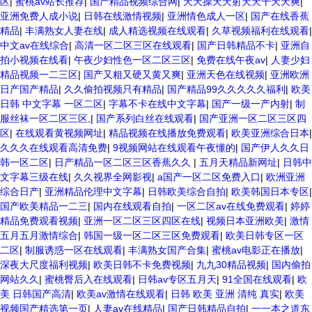
区
|
蜜桃av站长推荐
|
国产精品视频综合网
|
天天操天天射天天干天天爽
|
亚洲免费人成小说
|
日韩在线激情视频
|
亚洲情色成人一区
|
国产在线香蕉
精品
|
丰满熟女人妻在线
|
成人精选视频在线观看
|
久草视频福利在线观看
|
中文av在线综合
|
高清一区二区三区在线观看
|
国产日韩精品不卡
|
亚洲自
拍小视频在线看
|
午夜少妇性色一区二区三区
|
免费在线午夜av
|
人妻少妇
精品视频一二三区
|
国产又粗又硬又黄又爽
|
亚洲天色在线视频
|
亚洲欧洲
日产国产精品
|
久久偷拍视频只有精品
|
国产精品99久久久久久福利
|
欧美
日韩 中文字幕 一区二区
|
字幕不卡在线中文字幕
|
国产一级一产内射
|
制
服丝袜一区二区三区,
|
国产系列白丝在线观看
|
国产亚洲一区二区三区四
区
|
在线观看黄视频网址
|
精品视频在线播放免费观看
|
欧美亚洲综合日本
|
久久久在线观看高清免费
|
9视频网站在线观看午夜懂的
|
国产伊人久久日
韩一区二区
|
日产精品一区二区三区香蕉久久
|
五月天精品新网址
|
日韩中
文字幕三级在线
|
久久视界全网影视
|
a国产一区二区免费入口
|
欧洲亚洲
综合日产
|
亚洲精品伦理中文字幕
|
日韩欧美综合自拍
|
欧美韩国日本专区
|
国产欧美精品一二三
|
国内在线观看自拍
|
一区二区av在线免费观看
|
婷婷
精品免费观看视频
|
亚洲一区二区三区四区在线
|
视频日本亚洲欧美
|
激情
五月五月激情综合
|
韩国一级一区二区三区免费观看
|
欧美日韩专区一区
二区
|
制服诱惑一区在线观看
|
丰满熟女国产合集
|
蜜桃av电影正在播放
|
深夜大尺度福利视频
|
欧美日韩不卡免费视频
|
九九30精品视频
|
国内偷拍
网站久久
|
蜜桃臀后入在线观看
|
日韩av专区五月天
|
91全国在线观看
|
欧
美 日韩国产高清
|
欧美av激情在线观看
|
日韩 欧美 亚洲 清纯 真实
|
欧美
视频国产精选第一页
|
人妻av在线精品
|
国产日韩精品自拍
|
一一本之道东