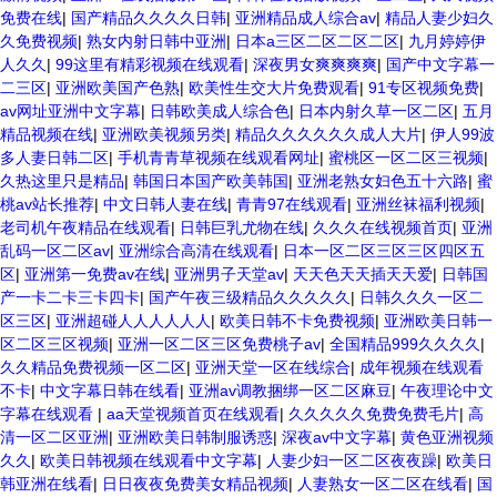
免费在线
|
国产精品久久久久日韩
|
亚洲精品成人综合av
|
精品人妻少妇久
久免费视频
|
熟女内射日韩中亚洲
|
日本a三区二区二区二区
|
九月婷婷伊
人久久
|
99这里有精彩视频在线观看
|
深夜男女爽爽爽爽
|
国产中文字幕一
二三区
|
亚洲欧美国产色熟
|
欧美性生交大片免费观看
|
91专区视频免费
|
av网址亚洲中文字幕
|
日韩欧美成人综合色
|
日本内射久草一区二区
|
五月
精品视频在线
|
亚洲欧美视频另类
|
精品久久久久久久成人大片
|
伊人99波
多人妻日韩二区
|
手机青青草视频在线观看网址
|
蜜桃区一区二区三视频
|
久热这里只是精品
|
韩国日本国产欧美韩国
|
亚洲老熟女妇色五十六路
|
蜜
桃av站长推荐
|
中文日韩人妻在线
|
青青97在线观看
|
亚洲丝袜福利视频
|
老司机午夜精品在线观看
|
日韩巨乳尤物在线
|
久久久在线视频首页
|
亚洲
乱码一区二区av
|
亚洲综合高清在线观看
|
日本一区二区三区三区四区五
区
|
亚洲第一免费av在线
|
亚洲男子天堂av
|
天天色天天插天天爱
|
日韩国
产一卡二卡三卡四卡
|
国产午夜三级精品久久久久久
|
日韩久久久一区二
区三区
|
亚洲超碰人人人人人人
|
欧美日韩不卡免费视频
|
亚洲欧美日韩一
区二区三区视频
|
亚洲一区二区三区免费桃子av
|
全国精品999久久久久
|
久久精品免费视频一区二区
|
亚洲天堂一区在线综合
|
成年视频在线观看
不卡
|
中文字幕日韩在线看
|
亚洲av调教捆绑一区二区麻豆
|
午夜理论中文
字幕在线观看
|
aa天堂视频首页在线观看
|
久久久久久免费免费毛片
|
高
清一区二区亚洲
|
亚洲欧美日韩制服诱惑
|
深夜av中文字幕
|
黄色亚洲视频
久久
|
欧美日韩视频在线观看中文字幕
|
人妻少妇一区二区夜夜躁
|
欧美日
韩亚洲在线看
|
日日夜夜免费美女精品视频
|
人妻熟女一区二区在线看
|
国