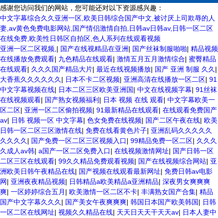
感谢您访问我们的网站，您可能还对以下资源感兴趣：
中文字幕综合久久亚洲一区,欧美日韩综合国产中文,被讨厌上司欺辱的人
妻,av黄色免费电影网站,国产情侣激情自拍,日韩av日韩av,日韩一区二区
在线免费,欧美性日韩区自拍区,色人系列在线观看视频
亚洲一区二区视频,
|
国产在线视精品在亚洲
|
国产丝袜制服啪啪
|
精品视频
在线播放免费观看
|
九色精品在线观看
|
激情五月五月激情综合
|
蜜臀精品
在线观看
|
久久久国产精品大片
|
最近在线视频播放
|
国产 亚洲 制服 久久
|
大香蕉久久久久久久
|
日本不卡二区视频
|
亚洲高清在线播放一区二区
|
91
中文字幕视频在线
|
日本二区三区欧美亚洲国
|
中文在线视频字幕
|
91丝袜
在线视频观看
|
国产熟女视频福利
|
日本 视频 在线 观看
|
中文字幕欧美一
区二区
|
亚洲一区二区偷拍视频
|
91最新精品在线观看
|
在线观看免费国产
av
|
日韩 视频一区 中文字幕
|
色女免费在线视频
|
国产二区午夜在线
|
欧美
日韩一区二区三区激情在线
|
免费在线看黄色片子
|
亚洲乱码久久久久久
久久久久
|
国产免费一区二区三区视频入口
|
99精品免费一区二区
|
久久久
久成人av韩
|
a国产一区二区免费入口
|
在线视频激情网址
|
国产日韩一区
二区三区在线观看
|
99久久精品免费观看视频
|
国产在线视频综合网站
|
亚
洲欧美日韩午夜精品在线
|
国产视频在线观看最新网址
|
免费日韩av电影
网
|
亚洲夜夜精品视频
|
日韩精品a欧美精品a亚洲精品
|
深夜男女爽爽爽
爽
|
一区婷婷综合五月
|
欧美激情一区二区不卡
|
丰满熟女国产合集
|
精品
国产中文字幕久久久
|
国产美女午夜爽爽爽
|
韩国日本国产欧美韩国
|
日韩
一区二区在线网址
|
视频久久精品在线
|
天天日天天干天天av
|
日本人妻中