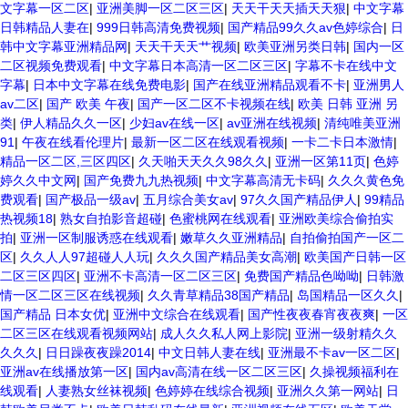
文字幕一区二区
|
亚洲美脚一区二区三区
|
天天干天天插天天狠
|
中文字幕
日韩精品人妻在
|
999日韩高清免费视频
|
国产精品99久久av色婷综合
|
日
韩中文字幕亚洲精品网
|
天天干天天艹视频
|
欧美亚洲另类日韩
|
国内一区
二区视频免费观看
|
中文字幕日本高清一区二区三区
|
字幕不卡在线中文
字幕
|
日本中文字幕在线免费电影
|
国产在线亚洲精品观看不卡
|
亚洲男人
av二区
|
国产 欧美 午夜
|
国产一区二区不卡视频在线
|
欧美 日韩 亚洲 另
类
|
伊人精品久久一区
|
少妇av在线一区
|
av亚洲在线视频
|
清纯唯美亚洲
91
|
午夜在线看伦理片
|
最新一区二区在线观看视频
|
一卡二卡日本激情
|
精品一区二区,三区四区
|
久天啪天天久久98久久
|
亚洲一区第11页
|
色婷
婷久久中文网
|
国产免费九九热视频
|
中文字幕高清无卡码
|
久久久黄色免
费观看
|
国产极品一级av
|
五月综合美女av
|
97久久国产精品伊人
|
99精品
热视频18
|
熟女自拍影音超碰
|
色蜜桃网在线观看
|
亚洲欧美综合偷拍实
拍
|
亚洲一区制服诱惑在线观看
|
嫩草久久亚洲精品
|
自拍偷拍国产一区二
区
|
久久人人97超碰人人玩
|
久久久国产精品美女高潮
|
欧美国产日韩一区
二区三区四区
|
亚洲不卡高清一区二区三区
|
免费国产精品色呦呦
|
日韩激
情一区二区三区在线视频
|
久久青草精品38国产精品
|
岛国精品一区久久
|
国产精品 日本女优
|
亚洲中文综合在线观看
|
国产性夜夜春宵夜夜爽
|
一区
二区三区在线观看视频网站
|
成人久久私人网上影院
|
亚洲一级射精久久
久久久
|
日日躁夜夜躁2014
|
中文日韩人妻在线
|
亚洲最不卡av一区二区
|
亚洲av在线播放第一区
|
国内av高清在线一区二区三区
|
久操视频福利在
线观看
|
人妻熟女丝袜视频
|
色婷婷在线综合视频
|
亚洲久久第一网站
|
日