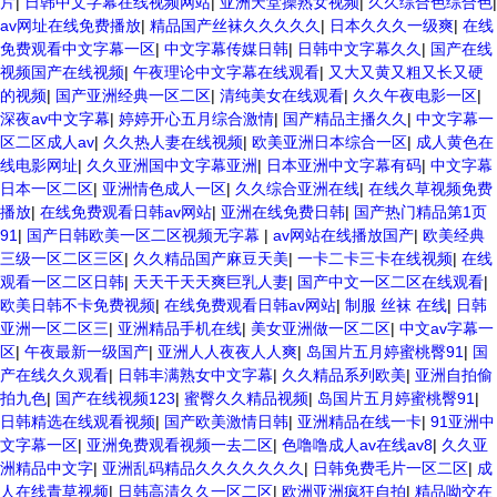
片
|
日韩中文字幕在线视频网站
|
亚洲天堂操熟女视频
|
久久综合色综合色
|
av网址在线免费播放
|
精品国产丝袜久久久久久
|
日本久久久一级爽
|
在线
免费观看中文字幕一区
|
中文字幕传媒日韩
|
日韩中文字幕久久
|
国产在线
视频国产在线视频
|
午夜理论中文字幕在线观看
|
又大又黄又粗又长又硬
的视频
|
国产亚洲经典一区二区
|
清纯美女在线观看
|
久久午夜电影一区
|
深夜av中文字幕
|
婷婷开心五月综合激情
|
国产精品主播久久
|
中文字幕一
区二区成人av
|
久久热人妻在线视频
|
欧美亚洲日本综合一区
|
成人黄色在
线电影网址
|
久久亚洲国中文字幕亚洲
|
日本亚洲中文字幕有码
|
中文字幕
日本一区二区
|
亚洲情色成人一区
|
久久综合亚洲在线
|
在线久草视频免费
播放
|
在线免费观看日韩av网站
|
亚洲在线免费日韩
|
国产热门精品第1页
91
|
国产日韩欧美一区二区视频无字幕
|
av网站在线播放国产
|
欧美经典
三级一区二区三区
|
久久精品国产麻豆天美
|
一卡二卡三卡在线视频
|
在线
观看一区二区日韩
|
天天干天天爽巨乳人妻
|
国产中文一区二区在线观看
|
欧美日韩不卡免费视频
|
在线免费观看日韩av网站
|
制服 丝袜 在线
|
日韩
亚洲一区二区三
|
亚洲精品手机在线
|
美女亚洲做一区二区
|
中文av字幕一
区
|
午夜最新一级国产
|
亚洲人人夜夜人人爽
|
岛国片五月婷蜜桃臀91
|
国
产在线久久观看
|
日韩丰满熟女中文字幕
|
久久精品系列欧美
|
亚洲自拍偷
拍九色
|
国产在线视频123
|
蜜臀久久精品视频
|
岛国片五月婷蜜桃臀91
|
日韩精选在线观看视频
|
国产欧美激情日韩
|
亚洲精品在线一卡
|
91亚洲中
文字幕一区
|
亚洲免费观看视频一去二区
|
色噜噜成人av在线av8
|
久久亚
洲精品中文字
|
亚洲乱码精品久久久久久久久
|
日韩免费毛片一区二区
|
成
人在线青草视频
|
日韩高清久久一区二区
|
欧洲亚洲疯狂自拍
|
精品呦交在