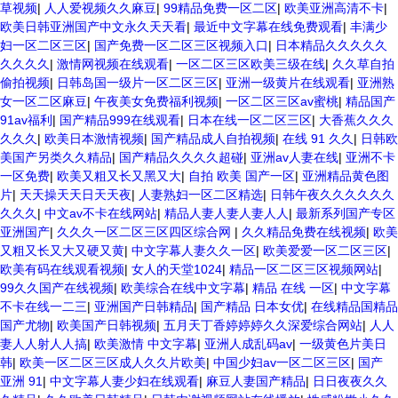
草视频
|
人人爱视频久久麻豆
|
99精品免费一区二区
|
欧美亚洲高清不卡
|
欧美日韩亚洲国产中文永久天天看
|
最近中文字幕在线免费观看
|
丰满少
妇一区二区三区
|
国产免费一区二区三区视频入口
|
日本精品久久久久久
久久久久
|
激情网视频在线观看
|
一区二区三区欧美三级在线
|
久久草自拍
偷拍视频
|
日韩岛国一级片一区二区三区
|
亚洲一级黄片在线观看
|
亚洲熟
女一区二区麻豆
|
午夜美女免费福利视频
|
一区二区三区av蜜桃
|
精品国产
91av福利
|
国产精品999在线观看
|
日本在线一区二区三区
|
大香蕉久久久
久久久
|
欧美日本激情视频
|
国产精品成人自拍视频
|
在线 91 久久
|
日韩欧
美国产另类久久精品
|
国产精品久久久久超碰
|
亚洲av人妻在线
|
亚洲不卡
一区免费
|
欧美又粗又长又黑又大
|
自拍 欧美 国产一区
|
亚洲精品黄色图
片
|
天天操天天日天天夜
|
人妻熟妇一区二区精选
|
日韩午夜久久久久久久
久久久
|
中文av不卡在线网站
|
精品人妻人妻人妻人人
|
最新系列国产专区
亚洲国产
|
久久久一区二区三区四区综合网
|
久久精品免费在线视频
|
欧美
又粗又长又大又硬又黄
|
中文字幕人妻久久一区
|
欧美爱爱一区二区三区
|
欧美有码在线观看视频
|
女人的天堂1024
|
精品一区二区三区视频网站
|
99久久国产在线视频
|
欧美综合在线中文字幕
|
精品 在线 一区
|
中文字幕
不卡在线一二三
|
亚洲国产日韩精品
|
国产精品 日本女优
|
在线精品国精品
国产尤物
|
欧美国产日韩视频
|
五月天丁香婷婷婷久久深爱综合网站
|
人人
妻人人射人人搞
|
欧美激情 中文字幕
|
亚洲人成乱码av
|
一级黄色片美日
韩
|
欧美一区二区三区成人久久片欧美
|
中国少妇av一区二区三区
|
国产
亚洲 91
|
中文字幕人妻少妇在线观看
|
麻豆人妻国产精品
|
日日夜夜久久