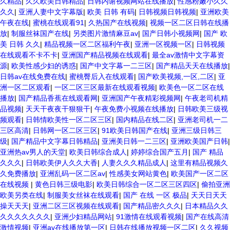
久精品
|
久久欧美日韩精品
|
日韩内谢视频网站在线播放
|
性感粉嫩小久久
久久
|
亚洲人妻中文字幕版
|
欧美 日韩 有码
|
日韩视频日韩视频
|
亚洲欧美
午夜在线
|
蜜桃在线观看91
|
久热国产在线视频
|
视频一区二区日韩在线播
放
|
制服丝袜国产在线
|
另类图片激情麻豆av
|
国产日韩小视频网
|
国产 欧
美 日韩 久久
|
精品视频一区二区福利午夜
|
亚洲一区视频一区
|
日韩视频
在线观看不卡不卡
|
亚洲国产精品视频在线观看
|
最全av激情中文字幕资
源
|
欧美性感少妇的诱惑
|
国产中文字幕一二三区
|
国产精品天天在线播放
|
日韩av在线免费在线
|
蜜桃臀后入在线观看
|
国产欧美视频,一区,二区
|
亚
洲一区二区观看
|
一区二区三区最新在线观看视频
|
欧美色一区二区在线
播放
|
国产精品香蕉在线观看网
|
亚洲国产午夜精彩视频网
|
午夜老司机精
品视频
|
天天干夜夜干狠狠干
|
午夜免费小视频在线播放
|
日韩欧美三级视
频观看
|
日韩情欧美性一区二区三区
|
国内精品在线二区
|
亚洲老司机一二
三区高清
|
日韩网一区二区三区
|
91欧美日韩国产在线
|
亚洲三级日韩三
级
|
国产精品中文字幕日韩精品
|
亚洲美日韩一二三区
|
亚洲欧美国产日韩
|
亚洲热av男人的天堂
|
欧美日韩综合成人
|
婷婷综合国产五月
|
国产 精品
久久久
|
日韩欧美伊人久久大香
|
人妻久久久精品成人
|
这里有精品视频久
久免费播放
|
亚洲乱码一区二区av
|
性感美女网站黄色
|
欧美国产一区二区
在线视频
|
黄色日韩三级电影
|
欧美日韩综合一区二区三区四区
|
偷拍亚洲
欧美另类在线
|
制服美女丝袜在线观看
|
国产 在线 一区 极品
|
天天日天天
操天天天
|
亚洲二区三区视频在线观看
|
国产精品密久久久
|
日本精品久久
久久久久久久久
|
亚洲少妇精品网站
|
91激情在线观看视频
|
国产在线高清
激情视频
|
亚洲av在线播放第一区
|
日韩在线播放视频一区二区
|
久久视频