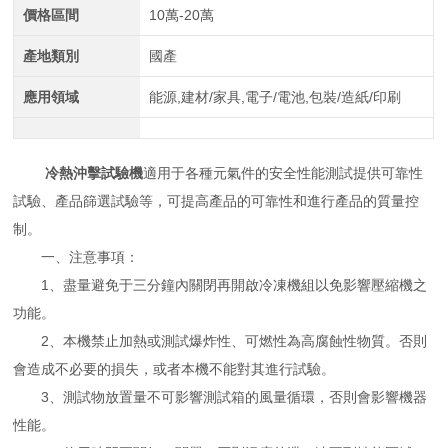
價格區間
10萬-20萬
產地類別
國產
應用領域
能源,建材/家具,電子/電池,包裝/造紙/印刷
冷熱沖擊試驗機
適用于各種元氣件的安全性能測試提供可靠性
試驗、產品篩選試驗等，可提高產品的可靠性和進行產品的質量控
制。
一、注意事項：
1、盡量避免于三分鐘內關閉再開啟冷凍機組以免影響壓縮機之
功能。
2、本機禁止加熱或測試爆炸性、可燃性為高腐蝕性物質。否則
會造成不必要的損失，或者本機不能對其進行試驗。
3、測試物放置量不可影響測試箱的風量循環，否則會影響機器
性能。