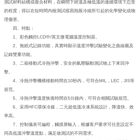
測試材料結構或復合材料，在瞬間下經溫及極低溫的連續環境下忍受
的程度，得以在短時間內檢測試樣因熱脹冷縮所引起的化學變化或物
理傷害。
四、特點：
1、彩色觸控LCD中/英文微電腦溫度控制器。
2、無紙式記錄功能，具實時顯示溫度沖擊試驗變化之曲線圖及
記錄雙重功能。
3、二箱移動式冷熱沖擊，安全的氣壓驅動測試物上下來回沖
擊。
4、冷熱沖擊機構移動時間在10秒內，可符合MIL，LEC，JIS等
規范。
5、冷熱沖擊溫度恢復時間在5分鐘內，可符合相關試驗規范。
6、采用HFC環保冷媒，二元超低溫冷凍系統設計，降溫快、效
率高。
7、控制儀表可編程，觸摸屏輸入，根據客戶要求可任意設定不
同高低溫沖擊溫度點，滿足做測試的不同需求。