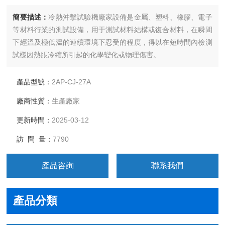
簡要描述：
冷熱沖擊試驗機廠家設備是金屬、塑料、橡膠、電子
等材料行業的測試設備，用于測試材料結構或復合材料，在瞬間
下經溫及極低溫的連續環境下忍受的程度，得以在短時間內檢測
試樣因熱脹冷縮所引起的化學變化或物理傷害。
產品型號：
2AP-CJ-27A
廠商性質：
生產廠家
更新時間：
2025-03-12
訪 問 量：
7790
產品咨詢
聯系我們
產品分類