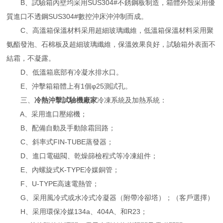
B、試驗箱內壁均采用SUS304#不銹鋼板制造，箱體外殼采用優
質進口不透鋼SUS304#數控沖床沖沖制而成。
C、高溫箱保溫材料采用超細玻璃纖維，低溫箱保溫材料采用聚
氨酯發泡、石棉板及超細玻璃纖維，保溫效果良好，試驗箱外表面不
結霜，不凝露。
D、低溫箱底部有冷凝水排水口。
E、沖擊箱箱體上有1個φ25測試孔。
三、
冷熱沖擊試驗機廠家
冷凍系統及加熱系統：
A、采用進口壓縮機；
B、配備自動及手動除霜回路；
C、斜率式FIN-TUBE蒸發器；
D、進口電磁閥、乾燥篩檢程式等冷凍組件；
E、內螺旋式K-TYPE冷媒銅管；
F、U-TYPE高速電熱管；
G、采用風冷式或水冷式冷凝器（附帶冷卻塔）；（客戶選擇）
H、采用環保冷媒134a、404A、和R23；