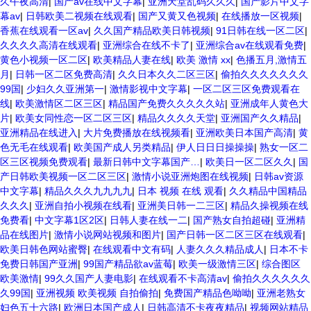
久午夜高清
|
国产av在线中文字幕
|
亚洲天堂乱码久久久
|
国产影片中文字
幕av
|
日韩欧美二视频在线观看
|
国产又黄又色视频
|
在线播放一区视频
|
香蕉在线观看一区av
|
久久国产精品欧美日韩视频
|
91日韩在线一区二区
|
久久久久高清在线观看
|
亚洲综合在线不卡了
|
亚洲综合av在线观看免费
|
黄色小视频一区二区
|
欧美精品人妻在线
|
欧美 激情 xx
|
色播五月,激情五
月
|
日韩一区二区免费高清
|
久久日本久久二区三区
|
偷拍久久久久久久久
99国
|
少妇久久亚洲第一
|
激情影视中文字幕
|
一区二区三区免费观看在
线
|
欧美激情区二区三区
|
精品国产免费久久久久久站
|
亚洲成年人黄色大
片
|
欧美女同性恋一区二区三区
|
精品久久久久天堂
|
亚洲国产久久精品
|
亚洲精品在线进入
|
大片免费播放在线视频看
|
亚洲欧美日本国产高清
|
黄
色无毛在线观看
|
欧美国产成人另类精品
|
伊人日日日操操操
|
熟女一区二
区三区视频免费观看
|
最新日韩中文字幕国产…
|
欧美日一区二区久久
|
国
产日韩欧美视频一区二区三区
|
激情小说亚洲炮图在线视频
|
日韩av资源
中文字幕
|
精品久久久九九九九
|
日本 视频 在线 观看
|
久久精品中国精品
久久久
|
亚洲自拍小视频在线看
|
亚洲美日韩一二三区
|
精品久操视频在线
免费看
|
中文字幕1区2区
|
日韩人妻在线一二
|
国产熟女自拍超碰
|
亚洲精
品在线图片
|
激情小说网站视频和图片
|
国产日韩一区二区三区在线观看
|
欧美日韩色网站蜜臀
|
在线观看中文有码
|
人妻久久久精品成人
|
日本不卡
免费日韩国产亚洲
|
99国产精品欲av蓝莓
|
欧美一级激情三区
|
综合图区
欧美激情
|
99久久国产人妻电影
|
在线观看不卡高清av
|
偷拍久久久久久久
久99国
|
亚洲视频 欧美视频 自拍偷拍
|
免费国产精品色呦呦
|
亚洲老熟女
妇色五十六路
|
欧洲日本国产成人
|
日韩高清不卡夜夜精品
|
视频网站精品