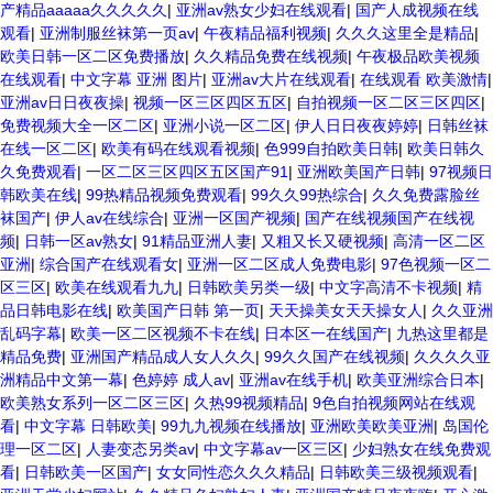
产精品aaaaa久久久久久
|
亚洲av熟女少妇在线观看
|
国产人成视频在线
观看
|
亚洲制服丝袜第一页av
|
午夜精品福利视频
|
久久久这里全是精品
|
欧美日韩一区二区免费播放
|
久久精品免费在线视频
|
午夜极品欧美视频
在线观看
|
中文字幕 亚洲 图片
|
亚洲av大片在线观看
|
在线观看 欧美激情
|
亚洲av日日夜夜操
|
视频一区三区四区五区
|
自拍视频一区二区三区四区
|
免费视频大全一区二区
|
亚洲小说一区二区
|
伊人日日夜夜婷婷
|
日韩丝袜
在线一区二区
|
欧美有码在线观看视频
|
色999自拍欧美日韩
|
欧美日韩久
久免费观看
|
一区二区三区四区五区国产91
|
亚洲欧美国产日韩
|
97视频日
韩欧美在线
|
99热精品视频免费观看
|
99久久99热综合
|
久久免费露脸丝
袜国产
|
伊人av在线综合
|
亚洲一区国产视频
|
国产在线视频国产在线视
频
|
日韩一区av熟女
|
91精品亚洲人妻
|
又粗又长又硬视频
|
高清一区二区
亚洲
|
综合国产在线观看女
|
亚洲一区二区成人免费电影
|
97色视频一区二
区三区
|
欧美在线观看九九
|
日韩欧美另类一级
|
中文字高清不卡视频
|
精
品日韩电影在线
|
欧美国产日韩 第一页
|
天天操美女天天操女人
|
久久亚洲
乱码字幕
|
欧美一区二区视频不卡在线
|
日本区一在线国产
|
九热这里都是
精品免费
|
亚洲国产精品成人女人久久
|
99久久国产在线视频
|
久久久久亚
洲精品中文第一幕
|
色婷婷 成人av
|
亚洲av在线手机
|
欧美亚洲综合日本
|
欧美熟女系列一区二区三区
|
久热99视频精品
|
9色自拍视频网站在线观
看
|
中文字幕 日韩欧美
|
99九九视频在线播放
|
亚洲欧美欧美亚洲
|
岛国伦
理一区二区
|
人妻变态另类av
|
中文字幕av一区三区
|
少妇熟女在线免费观
看
|
日韩欧美一区国产
|
女女同性恋久久久精品
|
日韩欧美三级视频观看
|