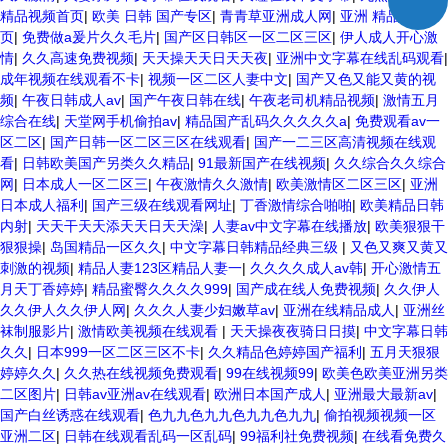
精品视频首页
|
欧美 日韩 国产专区
|
青青草亚洲成人网
|
亚洲 精品 第一
页
|
免费做a爰片久久毛片
|
国产区日韩区一区二区三区
|
伊人成人开心激
情
|
久久高速免费视频
|
天天操天天日天天夜
|
亚洲中文字幕在线乱码观看
|
成年视频在线观看不卡
|
视频一区二区人妻中文
|
国产又色又能又黄的视
频
|
午夜日韩成人av
|
国产午夜日韩在线
|
午夜老司机精品视频
|
激情五月
综合在线
|
天堂网手机偷拍av
|
精品国产乱码久久久久久a
|
免费观看av一
区二区
|
国产日韩一区二区三区在线观看
|
国产一二三区高清视频在线观
看
|
日韩欧美国产另类久久精品
|
91最新国产在线视频
|
久久综合久久综合
网
|
日本成人一区二区三
|
午夜激情久久激情
|
欧美激情区二区三区
|
亚洲
日本成人福利
|
国产三级在线观看网址
|
丁香激情综合啪啪
|
欧美精品日韩
内射
|
天天干天天添天天日天天澡
|
人妻av中文字幕在线播放
|
欧美狠狠干
狠狠操
|
岛国精品一区久久
|
中文字幕日韩精品经典三级
|
又色又爽又黄又
刺激的视频
|
精品人妻123区精品人妻一
|
久久久久成人av韩
|
开心激情五
月天丁香婷婷
|
精品蜜臀久久久久999
|
国产成在线人免费视频
|
久久伊人
久久伊人久久伊人网
|
久久久人妻少妇嫩草av
|
亚洲在线精品成人
|
亚洲丝
袜制服影片
|
激情欧美视频在线观看
|
天天操夜夜骑日日摸
|
中文字幕日韩
久久
|
日本999一区二区三区不卡
|
久久精品色婷婷国产福利
|
五月天狠狠
婷婷久久
|
久久热在线视频免费观看
|
99在线视频99
|
欧美色欧美亚洲另类
二区图片
|
日韩av亚洲av在线观看
|
欧洲日本国产成人
|
亚洲最大最新av
|
国产白丝诱惑在线观看
|
色九九色九九色九九色九九
|
偷拍视频视频一区
亚洲二区
|
日韩在线观看乱码一区乱码
|
99福利社免费视频
|
在线看免费久