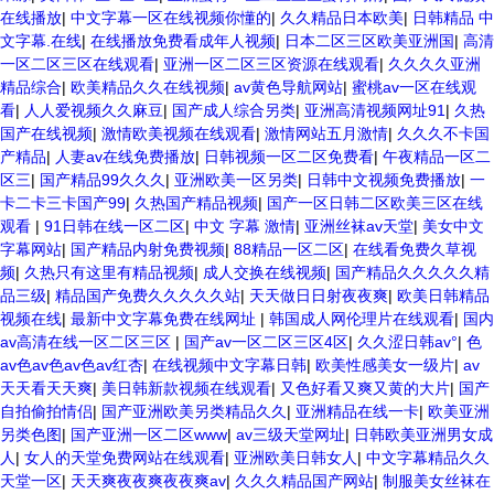
在线播放
|
中文字幕一区在线视频你懂的
|
久久精品日本欧美
|
日韩精品 中
文字幕.在线
|
在线播放免费看成年人视频
|
日本二区三区欧美亚洲国
|
高清
一区二区三区在线观看
|
亚洲一区二区三区资源在线观看
|
久久久久亚洲
精品综合
|
欧美精品久久在线视频
|
av黄色导航网站
|
蜜桃av一区在线观
看
|
人人爱视频久久麻豆
|
国产成人综合另类
|
亚洲高清视频网址91
|
久热
国产在线视频
|
激情欧美视频在线观看
|
激情网站五月激情
|
久久久不卡国
产精品
|
人妻av在线免费播放
|
日韩视频一区二区免费看
|
午夜精品一区二
区三
|
国产精品99久久久
|
亚洲欧美一区另类
|
日韩中文视频免费播放
|
一
卡二卡三卡国产99
|
久热国产精品视频
|
国产一区日韩二区欧美三区在线
观看
|
91日韩在线一区二区
|
中文 字幕 激情
|
亚洲丝袜av天堂
|
美女中文
字幕网站
|
国产精品内射免费视频
|
88精品一区二区
|
在线看免费久草视
频
|
久热只有这里有精品视频
|
成人交换在线视频
|
国产精品久久久久久精
品三级
|
精品国产免费久久久久久站
|
天天做日日射夜夜爽
|
欧美日韩精品
视频在线
|
最新中文字幕免费在线网址
|
韩国成人网伦理片在线观看
|
国内
av高清在线一区二区三区
|
国产av一区二区三区4区
|
久久涩日韩av°
|
色
av色av色av色av红杏
|
在线视频中文字幕日韩
|
欧美性感美女一级片
|
av
天天看天天爽
|
美日韩新款视频在线观看
|
又色好看又爽又黄的大片
|
国产
自拍偷拍情侣
|
国产亚洲欧美另类精品久久
|
亚洲精品在线一卡
|
欧美亚洲
另类色图
|
国产亚洲一区二区www
|
av三级天堂网址
|
日韩欧美亚洲男女成
人
|
女人的天堂免费网站在线观看
|
亚洲欧美日韩女人
|
中文字幕精品久久
天堂一区
|
天天爽夜夜爽夜夜爽av
|
久久久精品国产网站
|
制服美女丝袜在