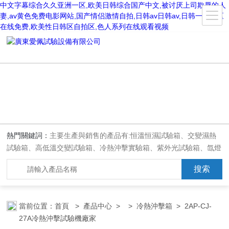
中文字幕综合久久亚洲一区,欧美日韩综合国产中文,被讨厌上司欺辱的人
妻,av黄色免费电影网站,国产情侣激情自拍,日韩av日韩av,日韩一区二区
在线免费,欧美性日韩区自拍区,色人系列在线观看视频
熱門關鍵詞：
主要生產與銷售的產品有:恒溫恒濕試驗箱、交變濕熱
試驗箱、高低溫交變試驗箱、冷熱沖擊實驗箱、紫外光試驗箱、氙燈
老化箱、恒溫恒濕實驗室、沙塵試驗箱、淋雨試驗箱、鹽水噴霧試驗
箱、各種振動試驗臺、拉力試驗機、蒸汽老化試驗機、跌落試驗機、
插拔力試驗機、按健壽命試驗機、紙帶耐磨擦試驗機、工業烘烤箱
當前位置：
首頁
>
產品中心
> >
冷熱沖擊箱
> 2AP-CJ-
27A冷熱沖擊試驗機廠家