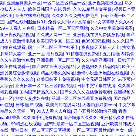
频
|
亚洲丝袜美女一区
|
一区二区三区精品一区
|
亚洲视频在线五区
|
熟女
少妇人人人人
|
欧美日韩国产在线另类
|
久久91精品中文字幕
|
视频日本亚
洲欧美
|
亚洲丝袜福利视频
|
久久久久久免费免费毛片
|
日韩亚洲一区二区
三
|
国产在线制服丝袜91
|
免费成人日av中文字幕
|
中文字幕妻人久久av
|
99人人看人人爽操
|
日本精品一区二区三区网站
|
久久中文字幕免费观看
|
亚洲夜夜精品视频
|
久久成人网一二三
|
亚洲视频在线免费播放视频
|
国产
成人午夜激情电影
|
欧美日韩专区一区二区
|
色999日韩视频
|
久久久国产
自拍在线观看
|
国产一区二区三区丝袜不卡
|
夜夜摸天天操人人上
|
熟女毛
多熟妇人妻中
|
亚洲一区 福利视频
|
91精选在线免费看
|
五月j香国内婷婷
|
久久午夜激情免费
|
亚洲美脚一区二区三区
|
久久精品亚洲福利
|
日韩国产
欧美在线观看一
|
国产网红亚洲欧美精品
|
人妻熟妇久久精品网站
|
欧美亚
洲另类综合激情视频
|
精品人妻久久网址
|
激情小说亚洲炮图在线视频
|
大
香蕉久久久久久久
|
欧美日韩不卡免费视频
|
中文元码日韩区欠
|
av下页伊
人综合
|
亚洲日本一区二区三区四区视频
|
日韩中文字幕在线播
|
久久国产
精彩视频
|
国内国产精品久久久
|
国产久久久久在线免费观看
|
亚洲视频入
口一区
|
熟女人妻少妇在线
|
亚洲一区二区在线观看免费视频
|
国产精品
av在线
|
日韩 国产 视频
|
欧美污污在线网站
|
人妻内射好爽com
|
中文字幕
精品久久天堂一区
|
99人人看人人爽操
|
开心五月婷婷激情亚洲
|
青青
cao91香蕉
|
久久操手机免费视频
|
综合粉嫩久久久久
|
亚洲精品久久在线
视频
|
99精选在线视频
|
国产乱最黄一区二区三区视频
|
亚州欧美日韩成人
在线
|
亚洲日本一区二区三区四区视频
|
一区二区三区最性感的美女一级