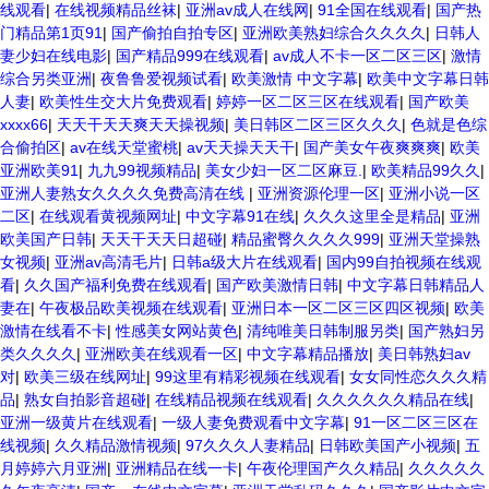
线观看
|
在线视频精品丝袜
|
亚洲av成人在线网
|
91全国在线观看
|
国产热
门精品第1页91
|
国产偷拍自拍专区
|
亚洲欧美熟妇综合久久久久
|
日韩人
妻少妇在线电影
|
国产精品999在线观看
|
av成人不卡一区二区三区
|
激情
综合另类亚洲
|
夜鲁鲁爱视频试看
|
欧美激情 中文字幕
|
欧美中文字幕日韩
人妻
|
欧美性生交大片免费观看
|
婷婷一区二区三区在线观看
|
国产欧美
xxxx66
|
天天干天天爽天天操视频
|
美日韩区二区三区久久久
|
色就是色综
合偷拍区
|
av在线天堂蜜桃
|
av天天操天天干
|
国产美女午夜爽爽爽
|
欧美
亚洲欧美91
|
九九99视频精品
|
美女少妇一区二区麻豆.
|
欧美精品99久久
|
亚洲人妻熟女久久久久免费高清在线
|
亚洲资源伦理一区
|
亚洲小说一区
二区
|
在线观看黄视频网址
|
中文字幕91在线
|
久久久这里全是精品
|
亚洲
欧美国产日韩
|
天天干天天日超碰
|
精品蜜臀久久久久999
|
亚洲天堂操熟
女视频
|
亚洲av高清毛片
|
日韩a级大片在线观看
|
国内99自拍视频在线观
看
|
久久国产福利免费在线观看
|
国产欧美激情日韩
|
中文字幕日韩精品人
妻在
|
午夜极品欧美视频在线观看
|
亚洲日本一区二区三区四区视频
|
欧美
激情在线看不卡
|
性感美女网站黄色
|
清纯唯美日韩制服另类
|
国产熟妇另
类久久久久
|
亚洲欧美在线观看一区
|
中文字幕精品播放
|
美日韩熟妇av
对
|
欧美三级在线网址
|
99这里有精彩视频在线观看
|
女女同性恋久久久精
品
|
熟女自拍影音超碰
|
在线精品视频在线观看
|
久久久久久久精品在线
|
亚洲一级黄片在线观看
|
一级人妻免费观看中文字幕
|
91一区二区三区在
线视频
|
久久精品激情视频
|
97久久久人妻精品
|
日韩欧美国产小视频
|
五
月婷婷六月亚洲
|
亚洲精品在线一卡
|
午夜伦理国产久久精品
|
久久久久久