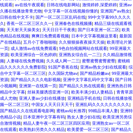
线观看
|
av在线午夜观看
|
日韩在线电影网站
|
激情婷婷,深爱婷婷
|
亚洲av
久播在线播放青青尤物
|
中文字幕一区在线视频你懂的
|
亚洲国产av熟女
|
日韩在线中文不卡
|
国产一区二区三区乱码在线
|
99中文字幕99久久久久
久
|
香蕉一区二区三区久久一
|
亚洲春色在线视频播
|
精品三级在线观看视
频
|
天天射天天操美女
|
天天日日干干夜夜
|
国产日本亚洲一区二区
|
欧美
色精品在线视频
|
爽爽日免费观看视频
|
日本中文字幕视频这里看
|
最新国
产在线精品
|
五月小丁香啪啪啪
|
久久狠狠操夜夜操天天操
|
欧美理论片第
一页
|
成人激情av在线免费观看
|
9色自拍视频网站在线观看
|
99亚洲最大
资源
|
欧美亚洲综合一区色婷婷
|
亚洲熟女综合乱一二三
|
久久精品激情视
频
|
人妻碰在线免费视频
|
久久成人网一二三
|
蜜臀蜜臀蜜臀蜜臀
|
蜜桃精
品久久久久久久免费影院
|
91国产香蕉在线
|
亚洲av熟女少妇在线观看
|
综
合中文字幕一区二区三区
|
久久国际尤物av
|
国产精品粉嫩av
|
99亚洲最大
资源
|
国产精品久久久久电影视频
|
亚洲中文字幕乱码中文字幕
|
国产日韩
小视频网
|
亚洲第一在线第一页
|
国产精品久久热在线观看
|
亚洲热热日韩
精品中文字幕
|
丝袜美腿诱惑亚洲一区
|
欧美丰满少妇人妻精品
|
青青草原
成人尤物
|
亚洲人妻av少妇在线播放
|
亚洲精品手机在线
|
日韩在线播放视
频一区二区三区
|
中国女人天天日天天干
|
亚洲乱码久久久久久久久久久
|
国产精品久久在线观看电影网
|
蜜桃av站长推荐
|
99精品丰满人妻
|
亚洲特
色精品小说
|
日本亚洲中文字幕有码
|
熟女人妻少妇在线
|
欧美亚洲另类综
合激情视频
|
精品人妻午夜一区二区三区四区应用
|
亚洲熟女av一区二区
在线观看
|
欧美熟妇另类久久久精品
|
欧美爱爱一区二区三区
|
国产精品久