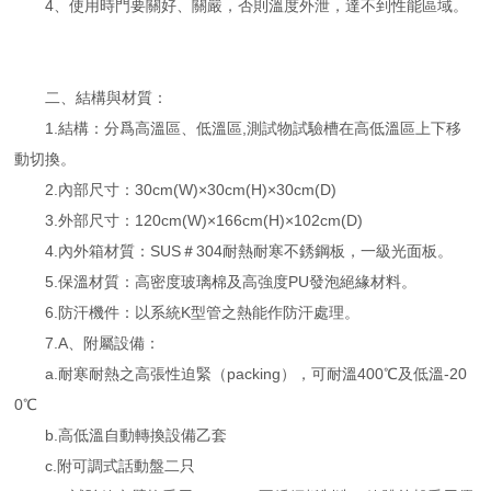
4、使用時門要關好、關嚴，否則溫度外泄，達不到性能區域。
二、結構與材質：
1.結構：分爲高溫區、低溫區,測試物試驗槽在高低溫區上下移
動切換。
2.內部尺寸：30cm(W)×30cm(H)×30cm(D)
3.外部尺寸：120cm(W)×166cm(H)×102cm(D)
4.內外箱材質：SUS＃304耐熱耐寒不銹鋼板，一級光面板。
5.保溫材質：高密度玻璃棉及高強度PU發泡絕緣材料。
6.防汗機件：以系統K型管之熱能作防汗處理。
7.A、附屬設備：
a.耐寒耐熱之高張性迫緊（packing），可耐溫400℃及低溫-20
0℃
b.高低溫自動轉換設備乙套
c.附可調式話動盤二只