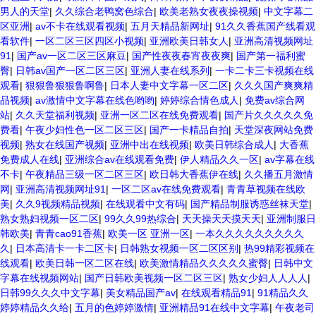
男人的天堂
|
久久综合老鸭窝色综合
|
欧美老熟女夜夜操视频
|
中文字幕二
区亚洲
|
av不卡在线观看视频
|
五月天精品新网址
|
91久久香蕉国产线看观
看软件
|
一区二区三区四区小视频
|
亚洲欧美日韩女人
|
亚洲高清视频网址
91
|
国产av一区二区三区麻豆
|
国产性夜夜春宵夜夜爽
|
国产第一福利蜜
臀
|
日韩av国产一区二区三区
|
亚洲人妻在线系列
|
一卡二卡三卡视频在线
观看
|
狠狠鲁狠狠鲁啊鲁
|
日本人妻中文字幕一区二区
|
久久久国产爽爽精
品视频
|
av激情中文字幕在线色哟哟
|
婷婷综合情色成人
|
免费av综合网
站
|
久久天堂福利视频
|
亚洲一区二区在线免费观看
|
国产片久久久久久免
费看
|
午夜少妇性色一区二区三区
|
国产一卡精品自拍
|
天堂深夜网站免费
视频
|
熟女在线国产视频
|
亚洲中出在线视频
|
欧美日韩综合成人
|
大香蕉
免费成人在线
|
亚洲综合av在线观看免费
|
伊人精品久久一区
|
av字幕在线
不卡
|
午夜精品三级一区二区三区
|
欧日韩大香蕉伊在线
|
久久播五月激情
网
|
亚洲高清视频网址91
|
一区二区av在线免费观看
|
青青草视频在线欧
美
|
久久9视频精品视频
|
在线观看中文有码
|
国产精品制服诱惑丝袜天堂
|
熟女熟妇视频一区二区
|
99久久99热综合
|
天天操天天摸天天
|
亚洲制服日
韩欧美
|
青青cao91香蕉
|
欧美一区 亚洲一区
|
一本久久久久久久久久久
久
|
日本高清卡一卡二区卡
|
日韩熟女视频一区二区区别
|
热99精彩视频在
线观看
|
欧美日韩一区二区在线
|
欧美激情精品久久久久久蜜臀
|
日韩中文
字幕在线视频网站
|
国产日韩欧美视频一区二区三区
|
熟女少妇人人人人
|
日韩99久久久中文字幕
|
美女精品国产av
|
在线观看精品91
|
91精品久久
婷婷精品久久给
|
五月的色婷婷激情
|
亚洲精品91在线中文字幕
|
午夜老司