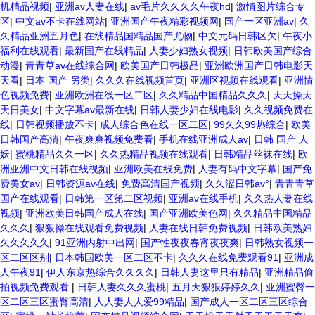
机精品视频
|
亚洲av人妻在线
|
av毛片久久久久午夜hd
|
激情图片综合专
区
|
中文av不卡在线网站
|
亚洲国产午夜精彩视频网
|
国产一区亚洲av
|
久
久精品亚洲五月色
|
在线精品国精品国产尤物
|
中文元码日韩区欠
|
午夜小
福利在线观看
|
最新国产在线精品
|
人妻少妇熟女视频
|
日韩欧美国产综合
动漫
|
青青草av在线综合网
|
欧美国产日韩极品
|
亚洲欧洲国产日韩电影天
天看
|
日本 国产 另类
|
久久久在线视频首页
|
亚洲区视频在线观看
|
亚洲情
色视频免费
|
亚洲欧洲在线一区二区
|
久久精品中国精品久久久
|
天天操天
天日美女
|
中文字幕av最新在线
|
日韩人妻少妇在线电影
|
久久视频免费在
线
|
日韩视频播放不卡
|
成人综合色在线一区二区
|
99久久99热综合
|
欧美
日韩国产高清
|
午夜爽爽视频免费看
|
手机在线亚洲成人av
|
日韩 国产 人
妖
|
蜜桃精品久久一区
|
久久热精品视频在线观看
|
日韩精品丝袜在线
|
欧
洲亚洲中文日韩在线视频
|
亚洲欧美在线免费
|
人妻有码中文字幕
|
国产免
费美女av
|
日韩资源av在线
|
免费高清国产视频
|
久久涩日韩av°
|
青青青草
国产在线观看
|
日韩第一区第二区视频
|
亚洲av在线手机
|
久久热人妻在线
视频
|
亚洲欧美日韩国产成人在线
|
国产亚洲欧美色网
|
久久精品中国精品
久久久
|
狠狠操在线观看免费视频
|
人妻在线日韩免费视频
|
日韩欧美熟妇
久久久久久
|
91亚洲内射中出网
|
国产性夜夜春宵夜夜爽
|
日韩熟女视频一
区二区区别
|
日本韩国欧美一区二区不卡
|
久久久在线免费观看91
|
亚洲成
人午夜91
|
伊人东京热综合久久久久
|
日韩人妻这里只有精品
|
亚洲精品偷
拍视频免费观看
|
日韩人妻久久久蜜桃
|
五月天狠狠婷婷久久
|
亚洲蜜臀一
区二区三区蜜臀高清
|
人人妻人人爱99精品
|
国产成人一区二区三区综合