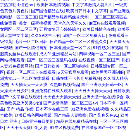
京热加勒比懂色av
|
欧美日本激情视频
|
中文字幕激情人妻久久
|
一级黄
色黄色片黄色片
|
国产国语精品在线
|
欧美日韩日本中文字幕
|
国产亚洲视
频电影一区二区三区
|
国产精品制服诱惑丝袜天堂
|
一区二区三区四区在
线免费看
|
美女一级蜜桃视频
|
天堂久久天堂久久
|
麻豆tv在线观看视频
|
女同区一区二区三区
|
五月激情开心婷婷综合
|
欧美日韩情色在线
|
欧美亚
洲天堂中文字幕
|
久久99这里只有
|
a国产一区二区免费入口
|
免费观看三
级特黄
|
毛片一区二区日韩
|
日产精品一区二区三区香蕉久久
|
天天操天天
干狠狠
|
国产一区情侣自拍
|
日本亚洲天堂一区二区
|
91性感女神视频
|
制
服美女丝袜在线观看
|
成人91亚洲精品网站
|
四季视频一区二区三区
|
国产
网站视频观看
|
国产一区二区三区乱码在线
|
在线视频一区二区国产
|
熟妇
人妻老色视频网站
|
国产日韩欧美一区二区啪啪啪
|
日韩亚洲专区一区二
区
|
视频一区二区三卡在线观看
|
a天堂官网免费看
|
欧美另类亚洲制服
|
亚
洲熟女av一区二区在线观看
|
日韩在线不卡长期免费视频
|
久久成人精品
免费
|
天天插天天干天天摸
|
久热99视频精品
|
国产亚洲欧美日韩一区
|
天
天操天天日少妇
|
亚洲免费在线成人观看
|
天天日天天操天天天
|
日韩欧美
国产中文字幕在线观看
|
天天色天天插天天爱
|
亚洲天堂一区在线综合
|
欧
美色欧美亚洲另类少妇
|
国产激情高清一区二区三区av
|
日本不卡一区精
品
|
国产 精品 传媒
|
日本不卡在线三区
|
91亚洲免费在线视频
|
久久精品日
本欧美
|
欧美日韩色网站蜜臀
|
国产精品人妻噜噜
|
国产又爽又色91
|
欧美
日本 亚洲.
|
日韩亚洲每日更新
|
精品在线免费精品在线
|
一区一区三区四
区
|
天天干天天爽巨乳人妻
|
91专区视频免费
|
在线播放国产一区二区视