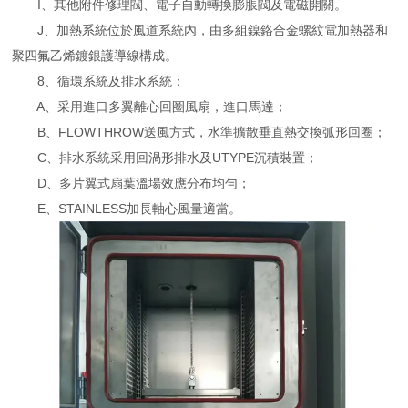
I、其他附件修理閥、電子自動轉換膨脹閥及電磁開關。
J、加熱系統位於風道系統內，由多組鎳鉻合金螺紋電加熱器和
聚四氟乙烯鍍銀護導線構成。
8、循環系統及排水系統：
A、采用進口多翼離心回圈風扇，進口馬達；
B、FLOWTHROW送風方式，水準擴散垂直熱交換弧形回圈；
C、排水系統采用回渦形排水及UTYPE沉積裝置；
D、多片翼式扇葉溫場效應分布均勻；
E、STAINLESS加長軸心風量適當。