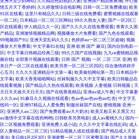
亚洲天堂少妇网站
|
久久精品色妇熟妇人妻
|
亚洲国产精品夜夜嗨
|
开心激
情五月天丁香婷婷
|
久久婷激情综合电影网
|
日韩一区二区免费播放
|
欧美
91区在线看
|
这里只有精品久久
|
日韩三级在线免费看
|
蜜臀视频在线观看
一区二区
|
日本精品一区二区三区网站
|
99久久熟女人妻
|
国产一区2区三
区在线观看
|
伊人精品久久一区
|
国产久久久久在线免费观看
|
青青久久国
产精品
|
亚洲激情视频精品网
|
视频播放大片免费看
|
国产九色在线观看
|
99视频国产91
|
亚洲天堂乱码久久久
|
色婷婷av一区二区三区超碰
|
视频
播放大片免费看
|
中文字幕91在线
|
亚洲 欧洲 国产 麻豆
|
国内自拍电影一
区
|
中文字幕日韩精品经典三级
|
99久久国产在线视频
|
九九re蜜桃精品视
频在线
|
全部黄片视频在线观看
|
日韩 国产 视频
|
一区 二区 三区 亚洲
|
欧
美日产一区二区在线观看
|
欧美另类一区二区三区四区
|
综合激情婷婷开
心五月
|
久久久久亚洲精品中文第一幕
|
欧美偷拍网站第一页
|
日本精品中
文字幕
|
欧美大香蕉啪啪网站
|
丝袜制服久久久中文字幕
|
欧美日韩极品在
线观看视频
|
国产精品久久热在线观看
|
欧美视频 人妻视频 日韩视频
|
天
天日天天操天天日天天
|
国产在线香蕉精品
|
亚洲av成人午夜
|
中文字幕妻
人久久av
|
91麻豆久久视频在线观看
|
色av色av色av色av红杏
|
中文字无
线码一区
|
亚洲97精品人人爱免费
|
制服丝袜国产在线
|
蜜桃视频 亚洲一
区
|
亚洲男人av二区
|
国产免费观看av大片奶水
|
欧美又粗又长又黑又大
|
av激情中文字幕在线色哟哟
|
日韩欧美另类电影
|
成人av蜜桃久久
|
国内一
区二区视频免费观看
|
亚洲免费人成小说
|
久久久中文字幕在线乱码
|
成人
区人妻精品一区二区三区
|
51精品视频人成在线观看
|
国产精品成人天美
果冻
|
美日韩1区2区3区
|
亚洲蜜臀一区二区三区蜜臀高清
|
国产久久视频